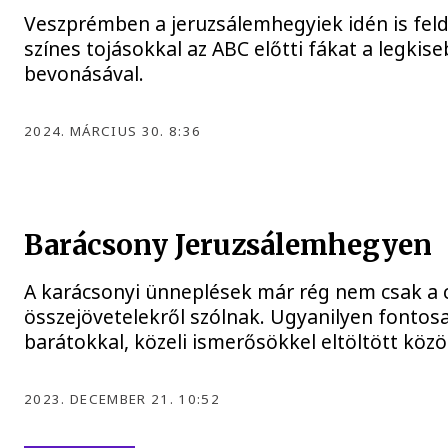
Veszprémben a jeruzsálemhegyiek idén is feld
színes tojásokkal az ABC előtti fákat a legkis
bevonásával.
2024. MÁRCIUS 30. 8:36
Barácsony Jeruzsálemhegyen
A karácsonyi ünneplések már rég nem csak a 
összejövetelekről szólnak. Ugyanilyen fontosa
barátokkal, közeli ismerősökkel eltöltött közös
2023. DECEMBER 21. 10:52