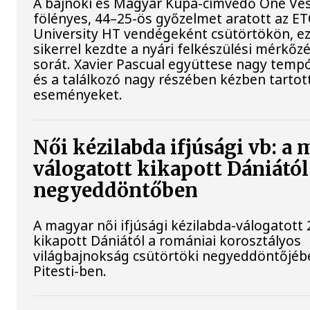
A bajnoki és Magyar Kupa-címvédő One Ve
fölényes, 44–25-ös győzelmet aratott az E
University HT vendégeként csütörtökön, ez
sikerrel kezdte a nyári felkészülési mérkőz
sorát. Xavier Pascual együttese nagy tempót
és a találkozó nagy részében kézben tartot
eseményeket.
Női kézilabda ifjúsági vb: a
válogatott kikapott Dániától
negyeddöntőben
A magyar női ifjúsági kézilabda-válogatott 
kikapott Dániától a romániai korosztályos
világbajnokság csütörtöki negyeddöntőjéb
Pitesti-ben.