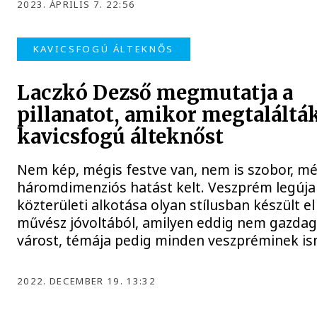
2023. ÁPRILIS 7. 22:56
KAVICSFOGÚ ÁLTEKNŐS
Laczkó Dezső megmutatja a
pillanatot, amikor megtalálták
kavicsfogú álteknőst
Nem kép, mégis festve van, nem is szobor, mé
háromdimenziós hatást kelt. Veszprém legúj
közterületi alkotása olyan stílusban készült el
művész jóvoltából, amilyen eddig nem gazdag
várost, témája pedig minden veszpréminek is
2022. DECEMBER 19. 13:32