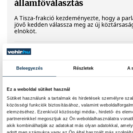
államfőválasztás
A Tisza-frakció kezdeményezte, hogy a par
jövő kedden válassza meg az új köztársasá
elnököt.
Valami óriási csapódott a Ho
ma reggel
Beleegyezés
Részletek
A 
Rendhagyó esemény zajlott le kedden regge
Magyar idő szerint 8:35 körül a Hold felszí
Ez a weboldal sütiket használ
csapódott a SpaceX egyik Falcon–9 rakétájá
fokozata. A becsapódást a Földről szabad
Sütiket használunk a tartalmak és hirdetések személyre sz
nem lehetett látni, a szakemberek azonban
közösségi funkciók biztosításához, valamint weboldalforgal
távcsövekkel figyelték az eseményt.
elemzéséhez. Ezenkívül közösségi média-, hirdető- és ele
partnereinkkel megosztjuk az Ön weboldalhasználatra vonatk
akik kombinálhatják az adatokat más olyan adatokkal, amel
adott meg számukra vagy az Ön által használt más szolgált