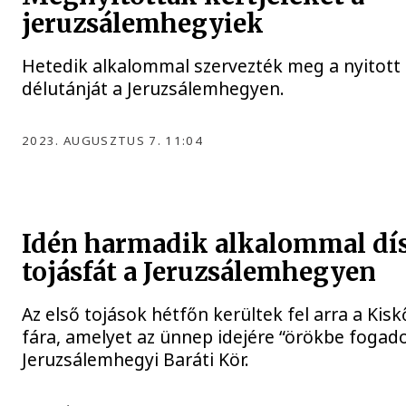
jeruzsálemhegyiek
Hetedik alkalommal szervezték meg a nyitott
délutánját a Jeruzsálemhegyen.
2023. AUGUSZTUS 7. 11:04
Idén harmadik alkalommal dí
tojásfát a Jeruzsálemhegyen
Az első tojások hétfőn kerültek fel arra a Kisk
fára, amelyet az ünnep idejére “örökbe fogado
Jeruzsálemhegyi Baráti Kör.