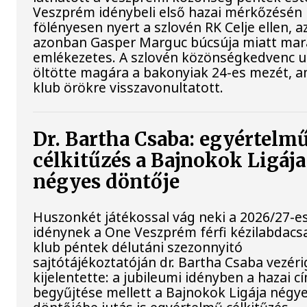
Veszprém idénybeli első hazai mérkőzésén
fölényesen nyert a szlovén RK Celje ellen, a
azonban Gasper Marguc búcsúja miatt mar
emlékezetes. A szlovén közönségkedvenc u
öltötte magára a bakonyiak 24-es mezét, a
klub örökre visszavonultatott.
Dr. Bartha Csaba: egyértelm
célkitűzés a Bajnokok Ligája
négyes döntője
Huszonkét játékossal vág neki a 2026/27-e
idénynek a One Veszprém férfi kézilabdacs
klub péntek délutáni szezonnyitó
sajtótájékoztatóján dr. Bartha Csaba vezér
kijelentette: a jubileumi idényben a hazai c
begyűjtése mellett a Bajnokok Ligája négy