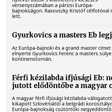
versenyszámában a párizsi Európa-
bajnokságon. Rasovszky Kristóf célfotóval 
lett.
Gyurkovics a masters Eb leg
Az Európa-bajnoki és a grand master címet 
elnyerte Gyurkovics Ferenc a masters súly
kontinenstornán.
Férfi kézilabda ifjúsági Eb: 
jutott elődöntőbe a magyar 
A magyar férfi ifjúsági kézilabda-válogatot
kikapott Szlovéniától a belgrádi korosztály
Európa-bajnokság csütörtöki negyeddöntő