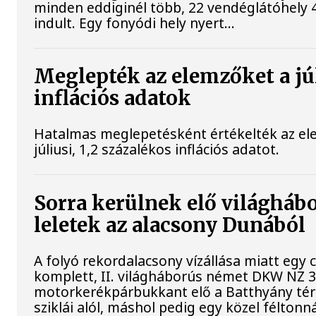
minden eddiginél több, 22 vendéglátóhely 4
indult. Egy fonyódi hely nyert...
Meglepték az elemzőket a jú
inflációs adatok
Hatalmas meglepetésként értékelték az el
júliusi, 1,2 százalékos inflációs adatot.
Sorra kerülnek elő világháb
leletek az alacsony Dunából
A folyó rekordalacsony vízállása miatt egy
komplett, II. világháborús német DKW NZ 
motorkerékpárbukkant elő a Batthyány tér
sziklái alól, máshol pedig egy közel féltonná