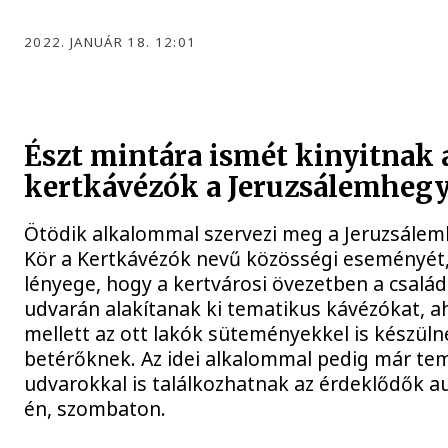
2022. JANUÁR 18. 12:01
Észt mintára ismét kinyitnak 
kertkávézók a Jeruzsálemheg
Ötödik alkalommal szervezi meg a Jeruzsálem
Kör a Kertkávézók nevű közösségi eseményét
lényege, hogy a kertvárosi övezetben a család
udvarán alakítanak ki tematikus kávézókat, ah
mellett az ott lakók süteményekkel is készüln
betérőknek. Az idei alkalommal pedig már te
udvarokkal is találkozhatnak az érdeklődők a
én, szombaton.