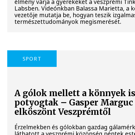
élmény várja a gyerekeket a veszprémi Tin
Labsben. Videónkban Balassa Marietta, a 
vezetője mutatja be, hogyan teszik izgalma
természettudományok megismerését.
SPORT
A gólok mellett a könnyek i
potyogtak – Gasper Marguc
elköszönt Veszprémtől
Érzelmekben és gólokban gazdag gálamérk
láthatott a veszprémi közönség péntek est