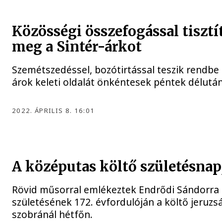
Közösségi összefogással tisztí
meg a Sintér-árkot
Szemétszedéssel, bozótirtással teszik rendbe 
árok keleti oldalát önkéntesek péntek délután
2022. ÁPRILIS 8. 16:01
A középutas költő születésnap
Rövid műsorral emlékeztek Endrődi Sándorra
születésének 172. évfordulóján a költő jeruz
szobránál hétfőn.