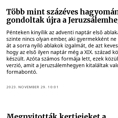
Több mint százéves hagyomá
gondoltak újra a Jeruzsálemh
Pénteken kinyílik az adventi naptár első abla
szinte nincs olyan ember, aki gyermekként ne 
át a sorra nyíló ablakok izgalmát, de azt keve
hogy az első ilyen naptár még a XIX. század k
készült. Azóta számos formája lett, ezek közül
verzió, amit a Jeruzsálemhegyen kitaláltak va
formabontó.
2023. NOVEMBER 29. 10:01
Megnyitották kertjeieket a