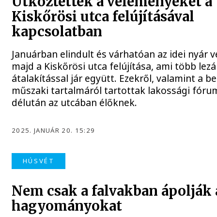
Ütköztették a véleményeket a
Kiskőrösi utca felújításával
kapcsolatban
Januárban elindult és várhatóan az idei nyár v
majd a Kiskőrösi utca felújítása, ami több lezá
átalakítással jár együtt. Ezekről, valamint a b
műszaki tartalmáról tartottak lakossági fór
délután az utcában élőknek.
2025. JANUÁR 20. 15:29
HÚSVÉT
Nem csak a falvakban ápolják 
hagyományokat