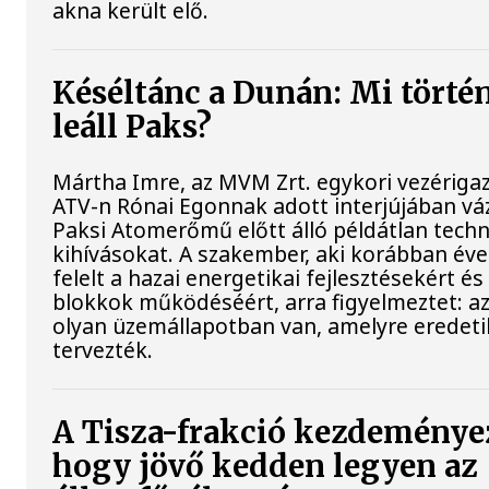
akna került elő.
Késéltánc a Dunán: Mi történ
leáll Paks?
Mártha Imre, az MVM Zrt. egykori vezériga
ATV-n Rónai Egonnak adott interjújában váz
Paksi Atomerőmű előtt álló példátlan techn
kihívásokat. A szakember, aki korábban év
felelt a hazai energetikai fejlesztésekért és
blokkok működéséért, arra figyelmeztet: a
olyan üzemállapotban van, amelyre eredet
tervezték.
A Tisza-frakció kezdeménye
hogy jövő kedden legyen az