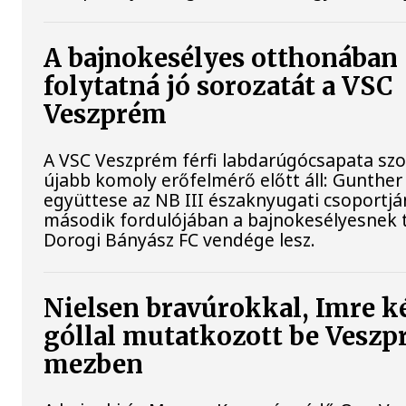
A bajnokesélyes otthonában
folytatná jó sorozatát a VSC
Veszprém
A VSC Veszprém férfi labdarúgócsapata s
újabb komoly erőfelmérő előtt áll: Gunther
együttese az NB III északnyugati csoportj
második fordulójában a bajnokesélyesnek t
Dorogi Bányász FC vendége lesz.
Nielsen bravúrokkal, Imre k
góllal mutatkozott be Vesz
mezben