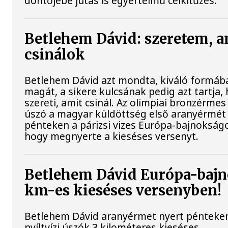
döntőjébe jutás is egyértelmű célkitűzés.
Betlehem Dávid: szeretem, a
csinálok
Betlehem Dávid azt mondta, kiváló formába
magát, a sikere kulcsának pedig azt tartja,
szereti, amit csinál. Az olimpiai bronzérmes 
úszó a magyar küldöttség első aranyérmét
pénteken a párizsi vizes Európa-bajnokságo
hogy megnyerte a kieséses versenyt.
Betlehem Dávid Európa-bajn
km-es kieséses versenyben!
Betlehem Dávid aranyérmet nyert pénteke
nyíltvízi úszók 3 kilométeres kieséses