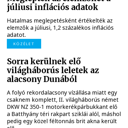
júliusi inflációs adatok
Hatalmas meglepetésként értékelték az
elemzők a júliusi, 1,2 százalékos inflációs
adatot.
KÖZÉLET
Sorra kerülnek elő
világháborús leletek az
alacsony Dunából
A folyó rekordalacsony vízállása miatt egy
csaknem komplett, II. világháborús német
DKW NZ 350-1 motorkerékpárbukkant elő
a Batthyány téri rakpart sziklái alól, máshol
pedig egy közel féltonnás brit akna került