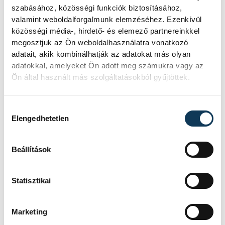
szabásához, közösségi funkciók biztosításához,
valamint weboldalforgalmunk elemzéséhez. Ezenkívül
közösségi média-, hirdető- és elemező partnereinkkel
megosztjuk az Ön weboldalhasználatra vonatkozó
Gyulai Attila mesélt az alkotás különleges
adatait, akik kombinálhatják az adatokat más olyan
adatokkal, amelyeket Ön adott meg számukra vagy az
stílusáról is, mint mondta az anamorfózis
Ön által használt más szolgáltatásokból gyűjtöttek.
lényege, hogy az alkotás látszólag egy torz,
groteszk festmény, de van egy bizonyos
Hozzájárulás kiválasztása
pont, ahonnan nézve már kirajzolódik a
Elengedhetetlen
tényleges ábra, ráadásul különleges térbeli
optikai illúziós hatást keltve a szemlélőnek.
Beállítások
A jeruzsálemhegyi alkotásnál is van egy
Statisztikai
ilyen pont a szobor előtt, amit bárki
ellenőrizhet a jövőben, bár a terület
Marketing
végleges pompáját tavasszal nyeri majd