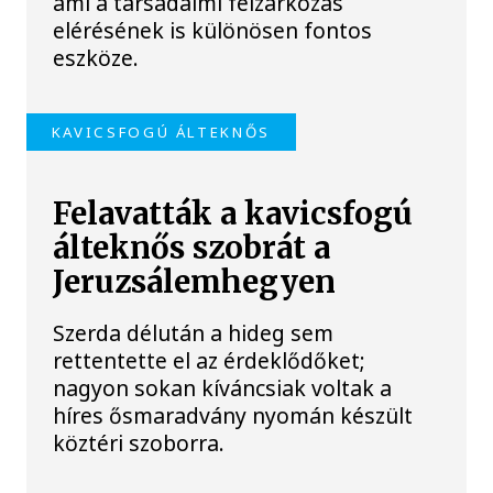
ami a társadalmi felzárkózás
elérésének is különösen fontos
eszköze.
KAVICSFOGÚ ÁLTEKNŐS
Felavatták a kavicsfogú
álteknős szobrát a
Jeruzsálemhegyen
Szerda délután a hideg sem
rettentette el az érdeklődőket;
nagyon sokan kíváncsiak voltak a
híres ősmaradvány nyomán készült
köztéri szoborra.