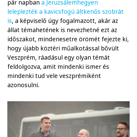
pár napban
a Jeruzsálemhegyen
leleplezték a kavicsfogú áltkenős szobrát
is
, a képviselő úgy fogalmazott, akár az
állat témahetének is nevezhetné ezt az
időszakot, mindenesetre örömét fejezte ki,
hogy újabb köztéri műalkotással bővült
Veszprém, ráadásul egy olyan témát
feldolgozva, amit mindenki ismer és
mindenki tud vele veszprémiként
azonosulni.