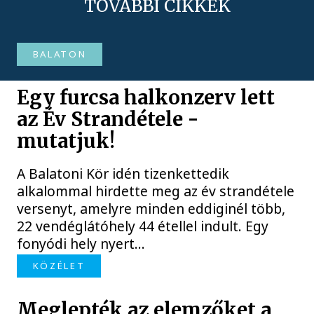
TOVÁBBI CIKKEK
BALATON
Egy furcsa halkonzerv lett
az Év Strandétele -
mutatjuk!
A Balatoni Kör idén tizenkettedik
alkalommal hirdette meg az év strandétele
versenyt, amelyre minden eddiginél több,
22 vendéglátóhely 44 étellel indult. Egy
fonyódi hely nyert...
KÖZÉLET
Meglepték az elemzőket a