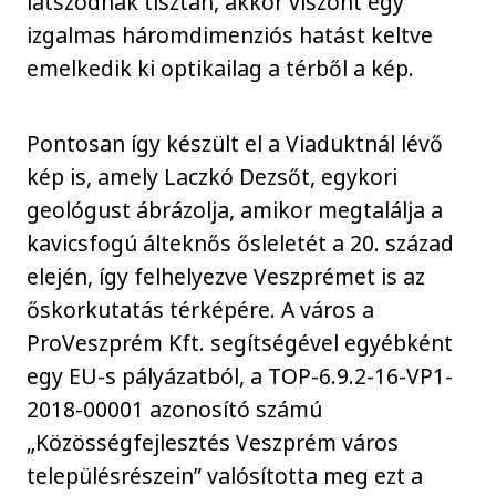
látszódnak tisztán, akkor viszont egy
izgalmas háromdimenziós hatást keltve
emelkedik ki optikailag a térből a kép.
Pontosan így készült el a Viaduktnál lévő
kép is, amely Laczkó Dezsőt, egykori
geológust ábrázolja, amikor megtalálja a
kavicsfogú álteknős ősleletét a 20. század
elején, így felhelyezve Veszprémet is az
őskorkutatás térképére. A város a
ProVeszprém Kft. segítségével egyébként
egy EU-s pályázatból, a TOP-6.9.2-16-VP1-
2018-00001 azonosító számú
„Közösségfejlesztés Veszprém város
településrészein” valósította meg ezt a