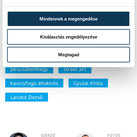
el a füvesítés és tereprendezés után, ezzel
egy újabb méltó emléket állítva Laczkó
Mindennek a megengedése
Dezsőnek és az ő felfedezésének.
Kiválasztás engedélyezése
közélet
kultúra
Halmay Gábor
Megtagad
Jeruzsálemhegy
street art
kavicsfogú álteknős
Gyulai Attila
Laczkó Dezső
SZERZŐ
FOTÓS