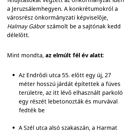
a Jeruzsálemhegyen. A konkrétumokról a
városrész önkormányzati képviselője,
Halmay Gábo
r számolt be a sajtónak kedd
délelőtt.
Mint mondta,
az elmúlt fél év alatt
:
Az Endrődi utca 55. előtt egy új, 27
méter hosszú járdát építettek a füves
területre, az itt lévő elhasznált parkoló
egy részét lebetonozták és murvával
fedték be
A Szél utca alsó szakaszán, a Harmat