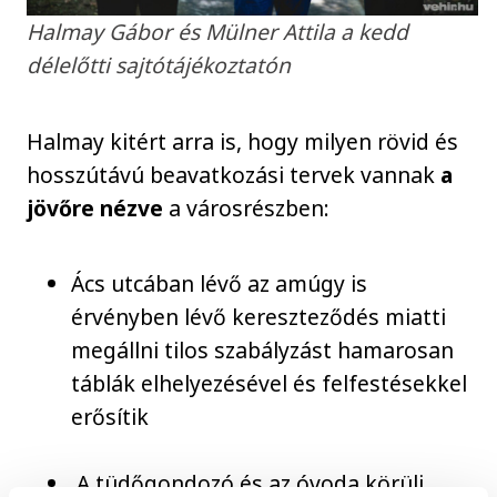
Halmay Gábor és Mülner Attila a kedd
délelőtti sajtótájékoztatón
Halmay kitért arra is, hogy milyen rövid és
hosszútávú beavatkozási tervek vannak
a
jövőre nézve
a városrészben:
Ács utcában lévő az amúgy is
érvényben lévő kereszteződés miatti
megállni tilos szabályzást hamarosan
táblák elhelyezésével és felfestésekkel
erősítik
A tüdőgondozó és az óvoda körüli