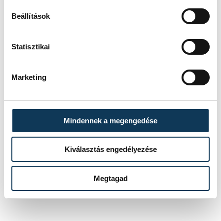
Beállítások
közélet
Halmay Gábor
útfelújítás
Statisztikai
Jeruzsálemhegy
rekonstrukció
Marketing
Mülner Attila
Mindennek a megengedése
FOTÓS
Kiválasztás engedélyezése
SZERZŐ
Kovács
Ge. Á.
Bálint
Megtagad