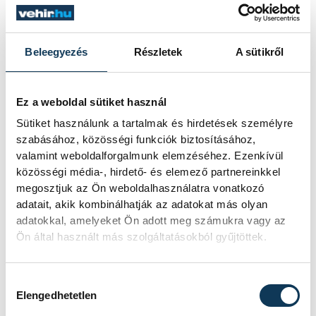
parkolási gondjait idén megoldják,
(ezekkel kapcsolatban jelenleg
tárgyalások folynak)
Beleegyezés
Részletek
A sütikről
A Harmat utca-Dózsa György
Ez a weboldal sütiket használ
kereszteződésnél lévő, Sintér árokba
Sütiket használunk a tartalmak és hirdetések személyre
vezető teret és utat a jövőben
szabásához, közösségi funkciók biztosításához,
valamint weboldalforgalmunk elemzéséhez. Ezenkívül
rekonstruálnák
közösségi média-, hirdető- és elemező partnereinkkel
megosztjuk az Ön weboldalhasználatra vonatkozó
A Kiskőrösi ABC előtti teret kompletten
adatait, akik kombinálhatják az adatokat más olyan
felújítanák, ez források függvényében
adatokkal, amelyeket Ön adott meg számukra vagy az
Ön által használt más szolgáltatásokból gyűjtöttek.
valósulhat meg
Hozzájárulás kiválasztása
A Veszprémvölgyi utca megújítása
Elengedhetetlen
szintén napirenden van