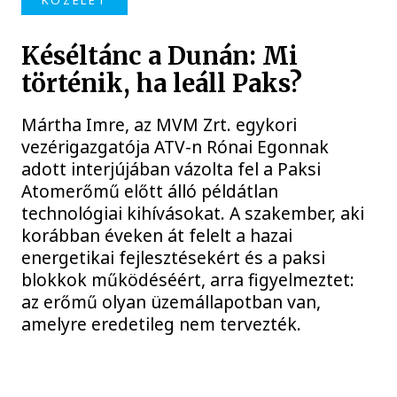
KÖZÉLET
Késéltánc a Dunán: Mi
történik, ha leáll Paks?
Mártha Imre, az MVM Zrt. egykori
vezérigazgatója ATV-n Rónai Egonnak
adott interjújában vázolta fel a Paksi
Atomerőmű előtt álló példátlan
technológiai kihívásokat. A szakember, aki
korábban éveken át felelt a hazai
energetikai fejlesztésekért és a paksi
blokkok működéséért, arra figyelmeztet:
az erőmű olyan üzemállapotban van,
amelyre eredetileg nem tervezték.