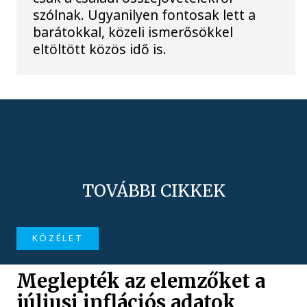
szólnak. Ugyanilyen fontosak lett a
barátokkal, közeli ismerősökkel
eltöltött közös idő is.
TOVÁBBI CIKKEK
KÖZÉLET
Meglepték az elemzőket a
júliusi inflációs adatok