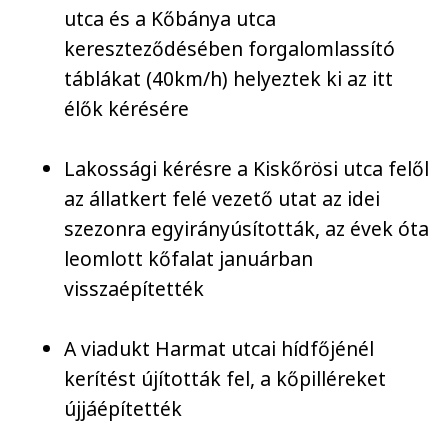
utca és a Kőbánya utca
kereszteződésében forgalomlassító
táblákat (40km/h) helyeztek ki az itt
élők kérésére
Lakossági kérésre a Kiskőrösi utca felől
az állatkert felé vezető utat az idei
szezonra egyirányúsították, az évek óta
leomlott kőfalat januárban
visszaépítették
A viadukt Harmat utcai hídfőjénél
kerítést újították fel, a kőpilléreket
újjáépítették