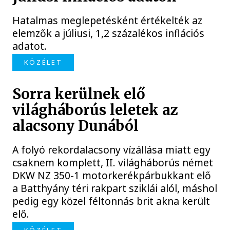
Hatalmas meglepetésként értékelték az
elemzők a júliusi, 1,2 százalékos inflációs
adatot.
KÖZÉLET
Sorra kerülnek elő
világháborús leletek az
alacsony Dunából
A folyó rekordalacsony vízállása miatt egy
csaknem komplett, II. világháborús német
DKW NZ 350-1 motorkerékpárbukkant elő
a Batthyány téri rakpart sziklái alól, máshol
pedig egy közel féltonnás brit akna került
elő.