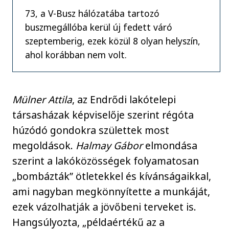
73, a V-Busz hálózatába tartozó
buszmegállóba kerül új fedett váró
szeptemberig, ezek közül 8 olyan helyszín,
ahol korábban nem volt.
Mülner Attila
, az Endrődi lakótelepi
társasházak képviselője szerint régóta
húzódó gondokra születtek most
megoldások.
Halmay Gábor
elmondása
szerint a lakóközösségek folyamatosan
„bombázták” ötletekkel és kívánságaikkal,
ami nagyban megkönnyítette a munkáját,
ezek vázolhatják a jövőbeni terveket is.
Hangsúlyozta, „példaértékű az a