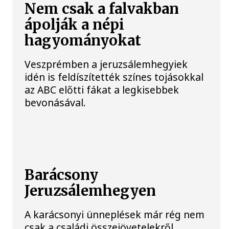
Nem csak a falvakban
ápolják a népi
hagyományokat
Veszprémben a jeruzsálemhegyiek
idén is feldíszítették színes tojásokkal
az ABC előtti fákat a legkisebbek
bevonásával.
Barácsony
Jeruzsálemhegyen
A karácsonyi ünneplések már rég nem
csak a családi összejövetelekről