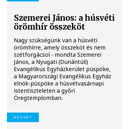
Szemerei János: a húsvéti
örömhír összeköt
Nagy szükségünk van a húsvéti
örömhírre, amely összeköt és nem
szétforgácsol - mondta Szemerei
János, a Nyugati (Dunántúli)
Evangélikus Egyházkerület püspöke,
a Magyarországi Evangélikus Egyház
elnök-püspöke a húsvétvasárnapi
istentiszteleten a győri
Öregtemplomban.
HÚSVÉT