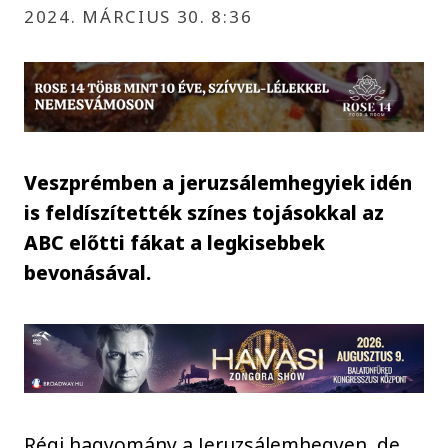
2024. MÁRCIUS 30. 8:36
Veszprémben a jeruzsálemhegyiek idén
is feldíszítették színes tojásokkal az
ABC előtti fákat a legkisebbek
bevonásával.
Régi hagyomány a Jeruzsálemhegyen, de