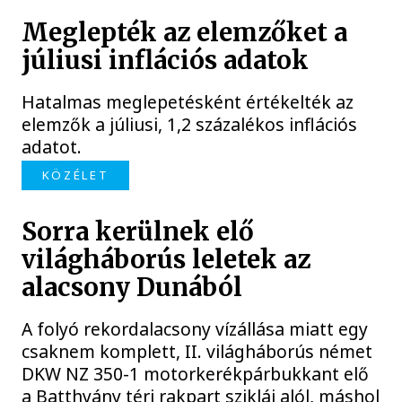
Meglepték az elemzőket a
júliusi inflációs adatok
Hatalmas meglepetésként értékelték az
elemzők a júliusi, 1,2 százalékos inflációs
adatot.
KÖZÉLET
Sorra kerülnek elő
világháborús leletek az
alacsony Dunából
A folyó rekordalacsony vízállása miatt egy
csaknem komplett, II. világháborús német
DKW NZ 350-1 motorkerékpárbukkant elő
a Batthyány téri rakpart sziklái alól, máshol