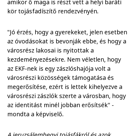
amikor ő maga is részt vett a helyi baráti
kör tojásfadíszítő rendezvényén.
"Jó érzés, hogy a gyerekeket, jelen esetben
az óvodásokat is bevonják ebbe, és hogy a
városrész lakosai is nyitottak a
kezdeményezésekre. Nem véletlen, hogy
az EKF-nek is egy zászlóshajója volt a
városrészi közösségek támogatása és
megerősítése, ezért is lettek kihelyezve a
városrészi zászlók szerte a városban, hogy
az identitást minél jobban erősítsék" -
mondta a képviselő.
A jeruzsálemhegyi tojásfákról és azok