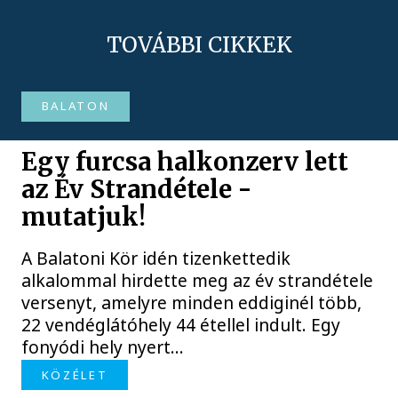
TOVÁBBI CIKKEK
BALATON
Egy furcsa halkonzerv lett
az Év Strandétele -
mutatjuk!
A Balatoni Kör idén tizenkettedik
alkalommal hirdette meg az év strandétele
versenyt, amelyre minden eddiginél több,
22 vendéglátóhely 44 étellel indult. Egy
fonyódi hely nyert...
KÖZÉLET