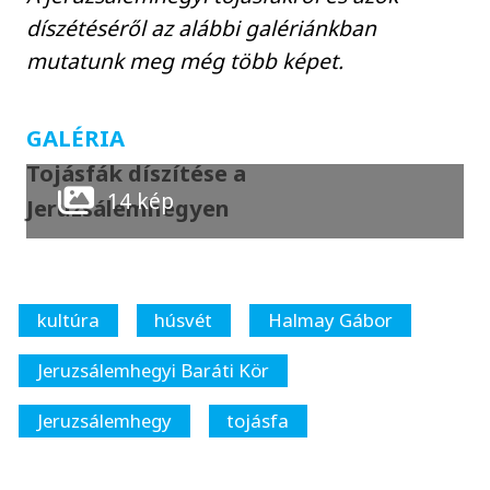
díszétéséről az alábbi galériánkban
mutatunk meg még több képet.
GALÉRIA
Tojásfák díszítése a
14 kép
Jeruzsálemhegyen
kultúra
húsvét
Halmay Gábor
Jeruzsálemhegyi Baráti Kör
Jeruzsálemhegy
tojásfa