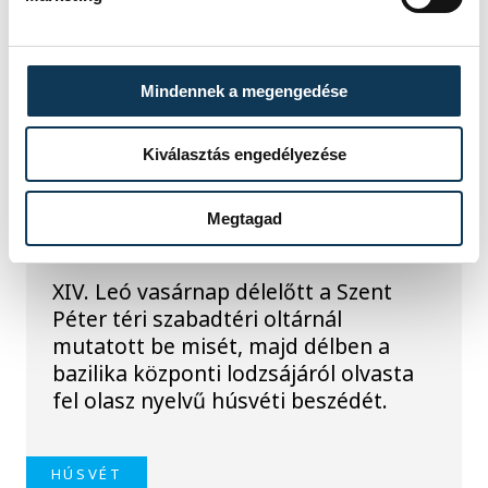
Mindennek a megengedése
TOVÁBBI CIKKEK
KÖZÉLET
Kiválasztás engedélyezése
Békét sürgetett XIV. Leó
Megtagad
pápa
XIV. Leó vasárnap délelőtt a Szent
Péter téri szabadtéri oltárnál
mutatott be misét, majd délben a
bazilika központi lodzsájáról olvasta
fel olasz nyelvű húsvéti beszédét.
HÚSVÉT