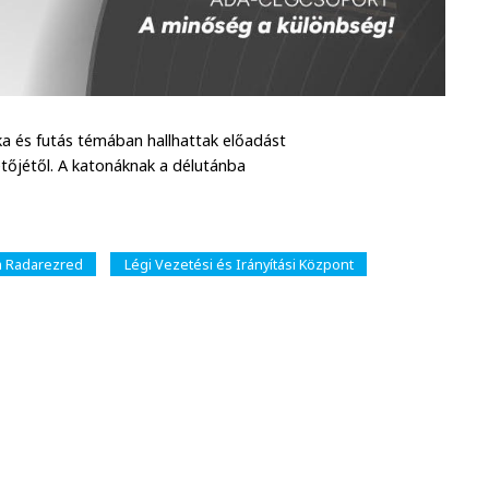
ika és futás témában hallhattak előadást
tőjétől. A katonáknak a délutánba
m Radarezred
Légi Vezetési és Irányítási Központ