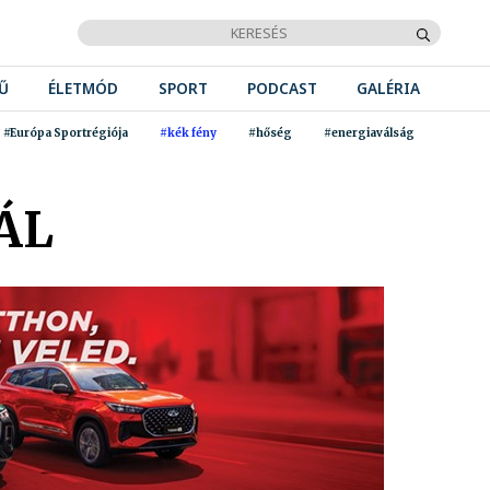
Ű
ÉLETMÓD
SPORT
PODCAST
GALÉRIA
#Európa Sportrégiója
#kék fény
#hőség
#energiaválság
ÁL