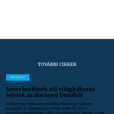
TOVÁBBI CIKKEK
KÖZÉLET
Sorra kerülnek elő világháborús
leletek az alacsony Dunából
A folyó rekordalacsony vízállása miatt egy csaknem
komplett, II. világháborús német DKW NZ 350-1
motorkerékpárbukkant elő a Batthyány téri rakpart sziklái