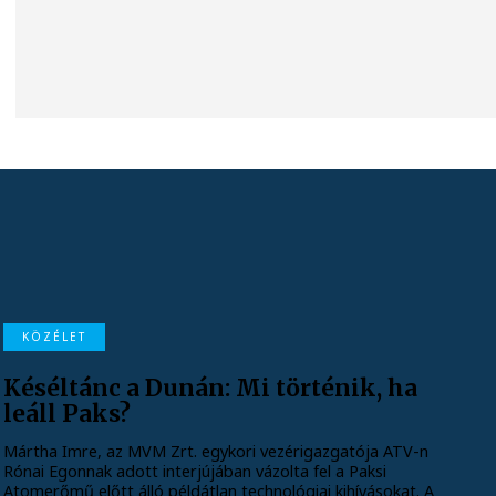
KÖZÉLET
Késéltánc a Dunán: Mi történik, ha
leáll Paks?
Mártha Imre, az MVM Zrt. egykori vezérigazgatója ATV-n
Rónai Egonnak adott interjújában vázolta fel a Paksi
Atomerőmű előtt álló példátlan technológiai kihívásokat. A