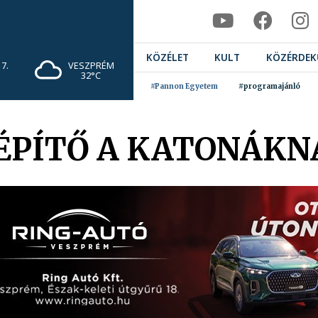
KÖZÉLET
KULT
KÖZÉRDEK
7.
VESZPRÉM
32°C
#Pannon Egyetem
#programajánló
ÉPÍTŐ A KATONÁKN