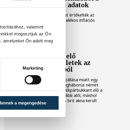
júliusi inflációs adatok
Hatalmas meglepetésként értékelték az
elemzők a júliusi, 1,2 százalékos inflációs
adatot.
tosításához, valamint
einkkel megosztjuk az Ön
KÖZÉLET
l, amelyeket Ön adott meg
Sorra kerülnek elő
világháborús leletek az
Marketing
alacsony Dunából
A folyó rekordalacsony vízállása miatt egy
csaknem komplett, II. világháborús német
DKW NZ 350-1 motorkerékpárbukkant elő a
Batthyány téri rakpart sziklái alól, máshol
pedig egy közel féltonnás brit akna került
dennek a megengedése
elő.