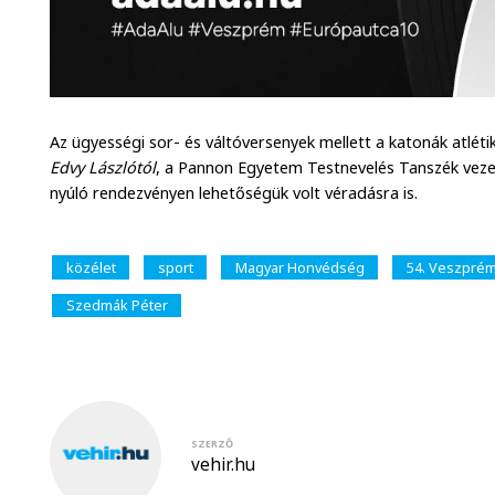
Az ügyességi sor- és váltóversenyek mellett a katonák atlét
Edvy Lászlótól
, a Pannon Egyetem Testnevelés Tanszék veze
nyúló rendezvényen lehetőségük volt véradásra is.
közélet
sport
Magyar Honvédség
54. Veszpré
Szedmák Péter
SZERZŐ
vehir.hu