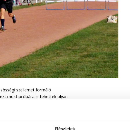
özösségi szellemet formáló
 ezt most próbára is tehették olyan
futás vagy gumiabroncs hordás -
Részletek