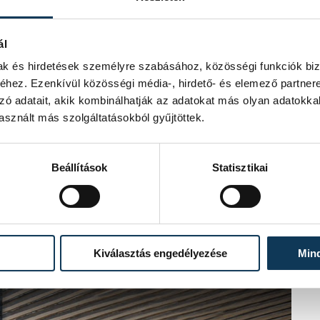
ál
mak és hirdetések személyre szabásához, közösségi funkciók biz
hez. Ezenkívül közösségi média-, hirdető- és elemező partner
zó adatait, akik kombinálhatják az adatokat más olyan adatokka
sznált más szolgáltatásokból gyűjtöttek.
Beállítások
Statisztikai
Kiválasztás engedélyezése
Min