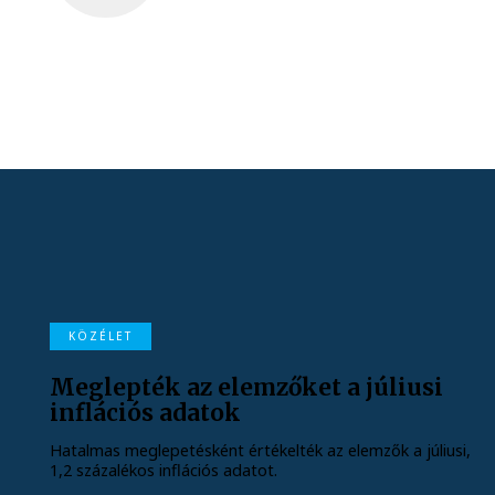
KÖZÉLET
Meglepték az elemzőket a júliusi
inflációs adatok
Hatalmas meglepetésként értékelték az elemzők a júliusi,
1,2 százalékos inflációs adatot.