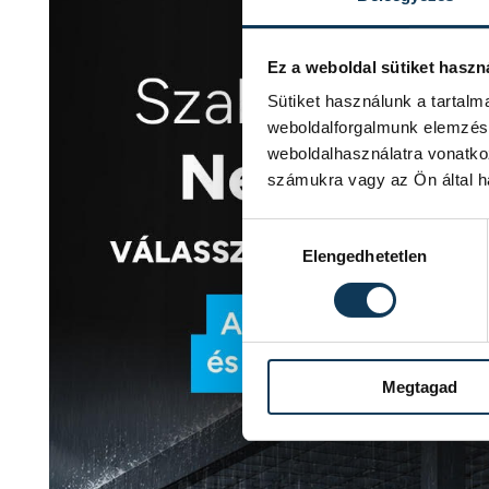
Ez a weboldal sütiket haszn
Sütiket használunk a tartal
weboldalforgalmunk elemzésé
weboldalhasználatra vonatko
számukra vagy az Ön által ha
Hozzájárulás kiválasztása
Elengedhetetlen
Megtagad