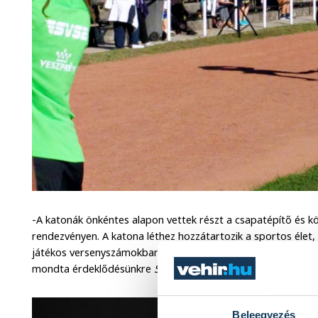
-A katonák önkéntes alapon vettek részt a csapatépítő és k
rendezvényen. A katona léthez hozzátartozik a sportos élet,
játékos versenyszámokban, mint kötélhúzás, futás, akadály
mondta érdeklődésünkre
Szedmák Péter
hadnagy.
Beleegyezés