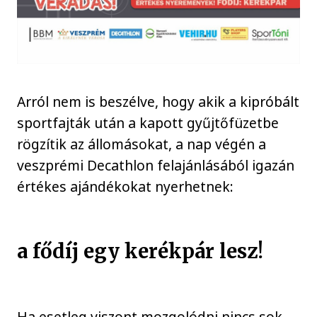
Arról nem is beszélve, hogy akik a kipróbált
sportfajták után a kapott gyűjtőfüzetbe
rögzítik az állomásokat, a nap végén a
veszprémi Decathlon felajánlásából igazán
értékes ajándékokat nyerhetnek:
a fődíj egy kerékpár lesz
!
Ha esetleg viszont mozgolódni nincs sok