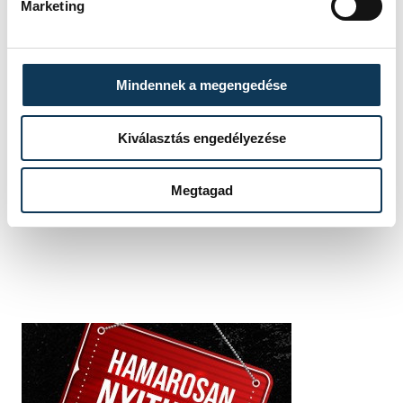
Marketing
fiatalok
fiatalok napja
Mindennek a megengedése
SZERZŐ
Kiválasztás engedélyezése
vehir.hu
Megtagad