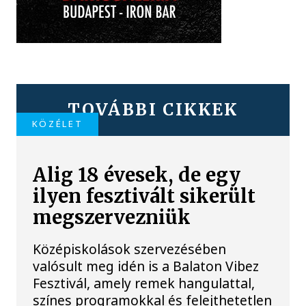
TOVÁBBI CIKKEK
KÖZÉLET
Alig 18 évesek, de egy
ilyen fesztivált sikerült
megszervezniük
Középiskolások szervezésében
valósult meg idén is a Balaton Vibez
Fesztivál, amely remek hangulattal,
színes programokkal és felejthetetlen