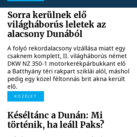
Sorra kerülnek elő
világháborús leletek az
alacsony Dunából
A folyó rekordalacsony vízállása miatt egy
csaknem komplett, II. világháborús német
DKW NZ 350-1 motorkerékpárbukkant elő
a Batthyány téri rakpart sziklái alól, máshol
pedig egy közel féltonnás brit akna került
elő.
KÖZÉLET
Késéltánc a Dunán: Mi
történik, ha leáll Paks?