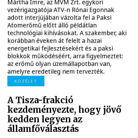
Mártha Imre, az MVM Zrt. egykori
vezérigazgatója ATV-n Rónai Egonnak
adott interjújában vázolta fel a Paksi
Atomerőmű előtt álló példátlan
technológiai kihívásokat. A szakember, aki
korábban éveken át felelt a hazai
energetikai fejlesztésekért és a paksi
blokkok működéséért, arra figyelmeztet:
az erőmű olyan üzemállapotban van,
amelyre eredetileg nem tervezték.
KÖZÉLET
A Tisza-frakció
kezdeményezte, hogy jövő
kedden legyen az
államfőválasztás