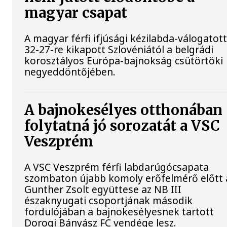
magyar csapat
A magyar férfi ifjúsági kézilabda-válogatot
32-27-re kikapott Szlovéniától a belgrádi
korosztályos Európa-bajnokság csütörtöki
negyeddöntőjében.
A bajnokesélyes otthonában
folytatná jó sorozatát a VSC
Veszprém
A VSC Veszprém férfi labdarúgócsapata
szombaton újabb komoly erőfelmérő előtt á
Gunther Zsolt együttese az NB III
északnyugati csoportjának második
fordulójában a bajnokesélyesnek tartott
Dorogi Bányász FC vendége lesz.