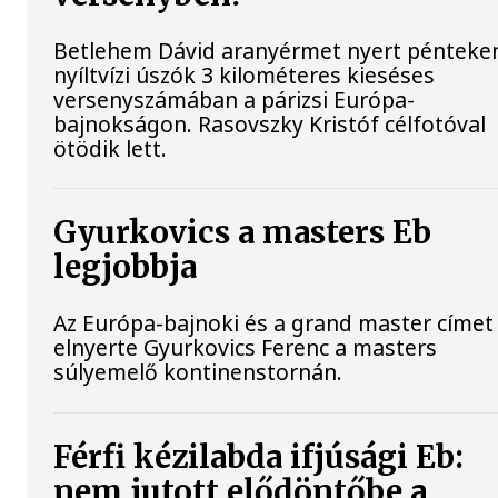
Betlehem Dávid aranyérmet nyert pénteke
nyíltvízi úszók 3 kilométeres kieséses
versenyszámában a párizsi Európa-
bajnokságon. Rasovszky Kristóf célfotóval
ötödik lett.
Gyurkovics a masters Eb
legjobbja
Az Európa-bajnoki és a grand master címet 
elnyerte Gyurkovics Ferenc a masters
súlyemelő kontinenstornán.
Férfi kézilabda ifjúsági Eb:
nem jutott elődöntőbe a