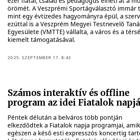
ezer fiatal, család és pedagógus élheti át a m
örömét. A Veszprémi Sportágválasztó immár 
mint egy évtizedes hagyományra épül, a szer
ezúttal is a Veszprém Megyei Testnevelő Tan
Egyesülete (VMTTE) vállalta, a város és a térs
kiemelt támogatásával.
2025. SZEPTEMBER 17. 8:43
Számos interaktív és offline
program az idei Fiatalok napj
Péntek délután a belváros több pontján
elkezdődtek a Fiatalok napja programjai, ami
egészen a késő esti expresszós koncertig tart