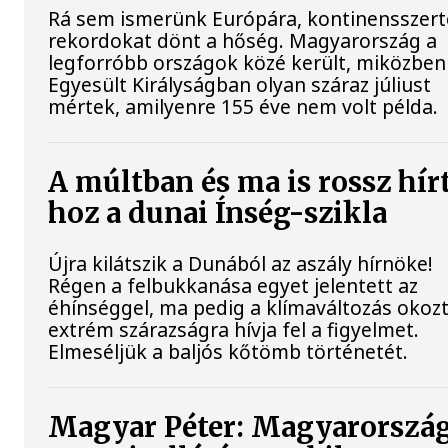
Rá sem ismerünk Európára, kontinensszert
rekordokat dönt a hőség. Magyarország a
legforróbb országok közé került, miközben
Egyesült Királyságban olyan száraz júliust
mértek, amilyenre 155 éve nem volt példa.
A múltban és ma is rossz hír
hoz a dunai Ínség-szikla
Újra kilátszik a Dunából az aszály hírnöke!
Régen a felbukkanása egyet jelentett az
éhínséggel, ma pedig a klímaváltozás okoz
extrém szárazságra hívja fel a figyelmet.
Elmeséljük a baljós kőtömb történetét.
Magyar Péter: Magyarorszá