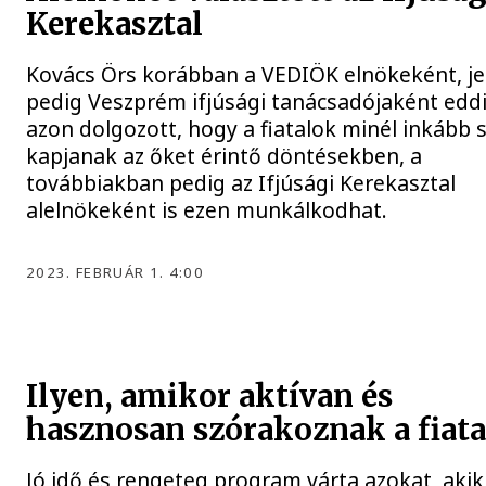
Kerekasztal
Kovács Örs korábban a VEDIÖK elnökeként, je
pedig Veszprém ifjúsági tanácsadójaként eddi
azon dolgozott, hogy a fiatalok minél inkább 
kapjanak az őket érintő döntésekben, a
továbbiakban pedig az Ifjúsági Kerekasztal
alelnökeként is ezen munkálkodhat.
2023. FEBRUÁR 1. 4:00
Ilyen, amikor aktívan és
hasznosan szórakoznak a fiat
Jó idő és rengeteg program várta azokat, akik