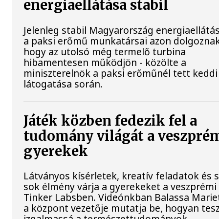
energiaellátása stabil
Jelenleg stabil Magyarország energiaellátás
a paksi erőmű munkatársai azon dolgoznak
hogy az utolsó még termelő turbina
hibamentesen működjön - közölte a
miniszterelnök a paksi erőműnél tett keddi
látogatása során.
Játék közben fedezik fel a
tudomány világát a veszpré
gyerekek
Látványos kísérletek, kreatív feladatok és 
sok élmény várja a gyerekeket a veszprémi
Tinker Labsben. Videónkban Balassa Mariet
a központ vezetője mutatja be, hogyan tesz
izgalmassá a természettudományok