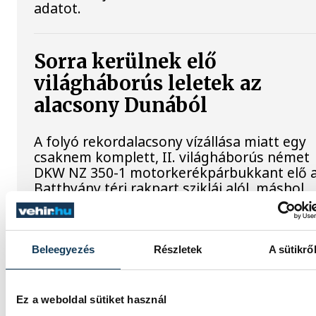
adatot.
Sorra kerülnek elő
világháborús leletek az
alacsony Dunából
A folyó rekordalacsony vízállása miatt egy
csaknem komplett, II. világháborús német
DKW NZ 350-1 motorkerékpárbukkant elő 
Batthyány téri rakpart sziklái alól, máshol
pedig egy közel féltonnás brit akna került e
Beleegyezés
Részletek
A sütikrő
Késéltánc a Dunán: Mi
történik, ha leáll Paks?
Ez a weboldal sütiket használ
Mártha Imre, az MVM Zrt. egykori