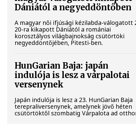
Dániától a negyeddöntőben
A magyar női ifjúsági kézilabda-válogatott 
20-ra kikapott Dániától a romániai
korosztályos világbajnokság csütörtöki
negyeddöntőjében, Pitesti-ben.
HunGarian Baja: japán
indulója is lesz a várpalotai
versenynek
Japán indulója is lesz a 23. HunGarian Baja
terepraliversenynek, amelynek jövő héten
csütörtöktől szombatig Várpalota ad ottho