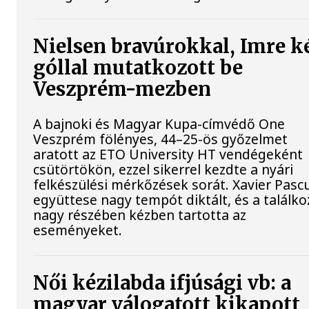
Nielsen bravúrokkal, Imre k
góllal mutatkozott be
Veszprém-mezben
A bajnoki és Magyar Kupa-címvédő One
Veszprém fölényes, 44–25-ös győzelmet
aratott az ETO University HT vendégeként
csütörtökön, ezzel sikerrel kezdte a nyári
felkészülési mérkőzések sorát. Xavier Pasc
együttese nagy tempót diktált, és a találko
nagy részében kézben tartotta az
eseményeket.
Női kézilabda ifjúsági vb: a
magyar válogatott kikapott