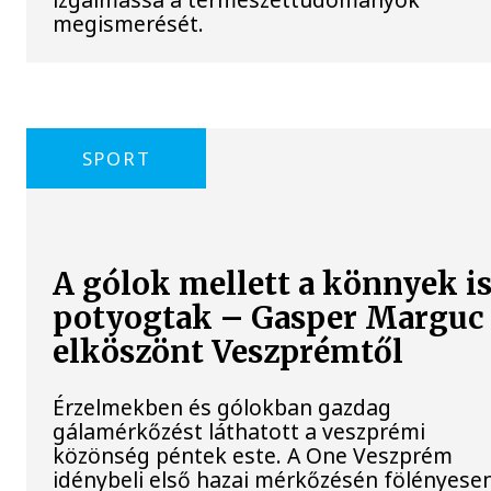
megismerését.
SPORT
A gólok mellett a könnyek i
potyogtak – Gasper Marguc
elköszönt Veszprémtől
Érzelmekben és gólokban gazdag
gálamérkőzést láthatott a veszprémi
közönség péntek este. A One Veszprém
idénybeli első hazai mérkőzésén fölényese