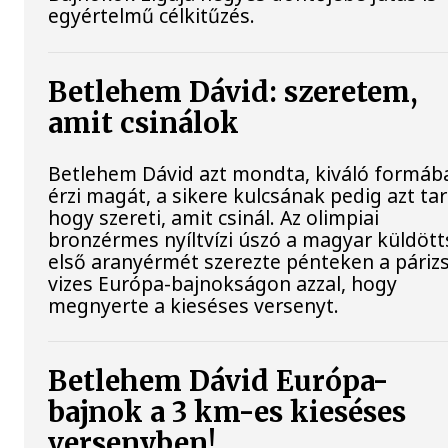
egyértelmű célkitűzés.
Betlehem Dávid: szeretem,
amit csinálok
Betlehem Dávid azt mondta, kiváló formáb
érzi magát, a sikere kulcsának pedig azt tar
hogy szereti, amit csinál. Az olimpiai
bronzérmes nyíltvízi úszó a magyar küldöt
első aranyérmét szerezte pénteken a párizs
vizes Európa-bajnokságon azzal, hogy
megnyerte a kieséses versenyt.
Betlehem Dávid Európa-
bajnok a 3 km-es kieséses
versenyben!