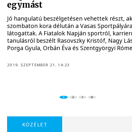
egymást
Jó hangulatú beszélgetésen vehettek részt, ak
szombaton kora délután a Vasas Sportpályár
látogattak. A Fiatalok Napján sportról, karrier
tanulásról beszélt Rasovszky Kristóf, Nagy Lás
Porga Gyula, Orbán Éva és Szentgyörgyi Róme
2019. SZEPTEMBER 21. 14:23
1
2
KÖZÉLET