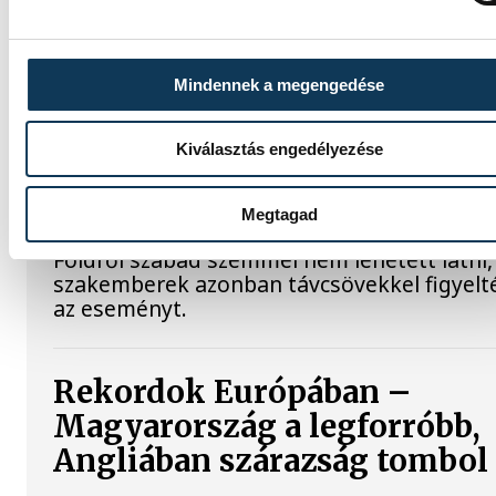
Valami óriási csapódott a
Mindennek a megengedése
Holdba ma reggel
Kiválasztás engedélyezése
Rendhagyó esemény zajlott le kedden regge
Magyar idő szerint 8:35 körül a Hold
felszínébe csapódott a SpaceX egyik Falcon
Megtagad
rakétájának felső fokozata. A becsapódást 
Földről szabad szemmel nem lehetett látni,
szakemberek azonban távcsövekkel figyelt
az eseményt.
Rekordok Európában –
Magyarország a legforróbb,
Angliában szárazság tombol