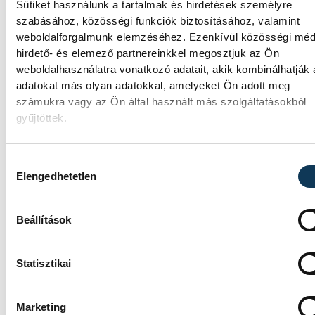
Sütiket használunk a tartalmak és hirdetések személyre
vezérigazgatója ATV-n Rónai Egonnak adot
szabásához, közösségi funkciók biztosításához, valamint
interjújában vázolta fel a Paksi Atomerőmű
weboldalforgalmunk elemzéséhez. Ezenkívül közösségi méd
előtt álló példátlan technológiai kihívásokat
hirdető- és elemező partnereinkkel megosztjuk az Ön
szakember, aki korábban éveken át felelt a
weboldalhasználatra vonatkozó adatait, akik kombinálhatják
hazai energetikai fejlesztésekért és a paksi
adatokat más olyan adatokkal, amelyeket Ön adott meg
blokkok működéséért, arra figyelmeztet: a
számukra vagy az Ön által használt más szolgáltatásokból
erőmű olyan üzemállapotban van, amelyre
gyűjtöttek.
eredetileg nem tervezték.
Hozzájárulás kiválasztása
A Tisza-frakció
Elengedhetetlen
kezdeményezte, hogy jövő
kedden legyen az
Beállítások
államfőválasztás
Statisztikai
A Tisza-frakció kezdeményezte, hogy a
parlament jövő kedden válassza meg az új
köztársasági elnököt.
Marketing