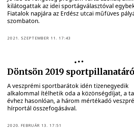
kilátogattak az idei sportágválasztóval egybe
Fiatalok napjára az Erdész utcai műfüves pály
szombaton.
2021. SZEPTEMBER 11. 17:43
Döntsön 2019 sportpillanatáró
A veszprémi sportbarátok idén tizenegyedik
alkalommal ítélhetik oda a közönségdíjat, a ta
évhez hasonlóan, a három mértékadó veszpr
hírportál összefogásával.
2020. FEBRUÁR 13. 17:51