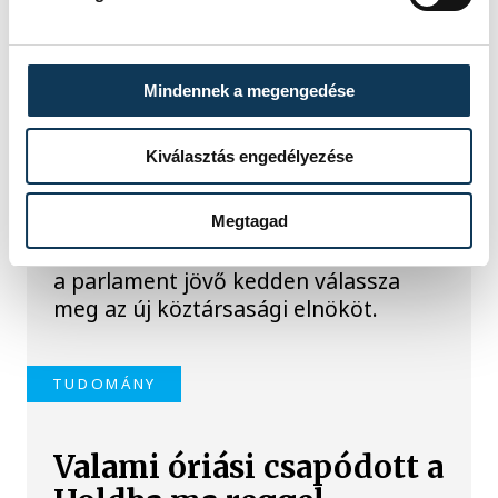
KÖZÉLET
A Tisza-frakció
Mindennek a megengedése
kezdeményezte, hogy
Kiválasztás engedélyezése
jövő kedden legyen az
államfőválasztás
Megtagad
A Tisza-frakció kezdeményezte, hogy
a parlament jövő kedden válassza
meg az új köztársasági elnököt.
TUDOMÁNY
Valami óriási csapódott a