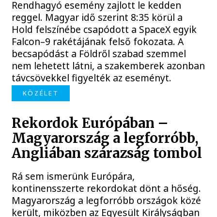
Rendhagyó esemény zajlott le kedden
reggel. Magyar idő szerint 8:35 körül a
Hold felszínébe csapódott a SpaceX egyik
Falcon–9 rakétájának felső fokozata. A
becsapódást a Földről szabad szemmel
nem lehetett látni, a szakemberek azonban
távcsövekkel figyelték az eseményt.
KÖZÉLET
Rekordok Európában –
Magyarország a legforróbb,
Angliában szárazság tombol
Rá sem ismerünk Európára,
kontinensszerte rekordokat dönt a hőség.
Magyarország a legforróbb országok közé
került, miközben az Egyesült Királyságban