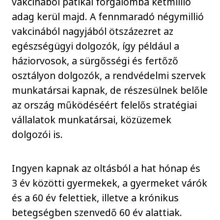
vakcinából patikai forgalomba kétmillió
adag kerül majd. A fennmaradó négymillió
vakcinából nagyjából ötszázezret az
egészségügyi dolgozók, így például a
háziorvosok, a sürgősségi és fertőző
osztályon dolgozók, a rendvédelmi szervek
munkatársai kapnak, de részesülnek belőle
az ország működéséért felelős stratégiai
vállalatok munkatársai, közüzemek
dolgozói is.
Ingyen kapnak az oltásból a hat hónap és
3 év közötti gyermekek, a gyermeket várók
és a 60 év felettiek, illetve a krónikus
betegségben szenvedő 60 év alattiak.