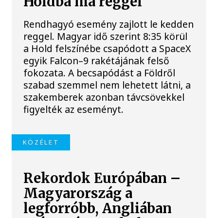
Holdba ma reggel
Rendhagyó esemény zajlott le kedden
reggel. Magyar idő szerint 8:35 körül
a Hold felszínébe csapódott a SpaceX
egyik Falcon–9 rakétájának felső
fokozata. A becsapódást a Földről
szabad szemmel nem lehetett látni, a
szakemberek azonban távcsövekkel
figyelték az eseményt.
KÖZÉLET
Rekordok Európában –
Magyarország a
legforróbb, Angliában