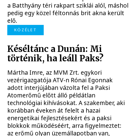
a Batthyány téri rakpart sziklái alól, máshol
pedig egy közel féltonnás brit akna került
elő.
KÖZÉLET
Késéltánc a Dunán: Mi
történik, ha leáll Paks?
Mártha Imre, az MVM Zrt. egykori
vezérigazgatója ATV-n Rónai Egonnak
adott interjújában vázolta fel a Paksi
Atomerőmű előtt álló példátlan
technológiai kihívásokat. A szakember, aki
korábban éveken át felelt a hazai
energetikai fejlesztésekért és a paksi
blokkok működéséért, arra figyelmeztet:
az erőmű olyan üzemállapotban van,