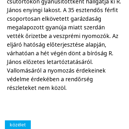
csütörtökön gyanúsítottként hallgatja ki R.
János enyingi lakost. A 35 esztendős férfit
csoportosan elkövetett garázdaság
megalapozott gyanúja miatt szerdán
vették őrizetbe a veszprémi nyomozók. Az
eljáró hatóság előterjesztése alapján,
várhatóan a hét végén dönt a bíróság R.
János előzetes letartóztatásáról.
Vallomásáról a nyomozás érdekeinek
védelme érdekében a rendőrség
részleteket nem közöl.
közélet