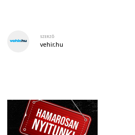
SZERZŐ
vehir.hu