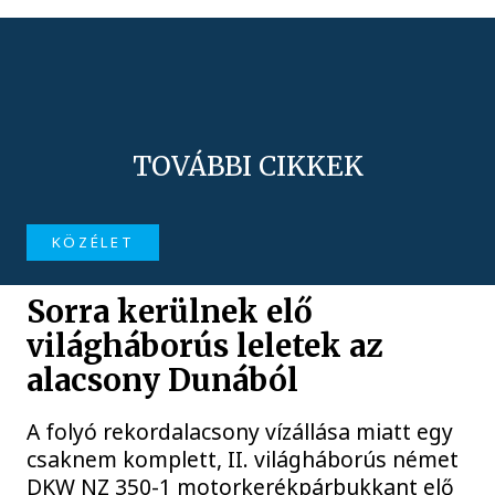
TOVÁBBI CIKKEK
KÖZÉLET
Sorra kerülnek elő
világháborús leletek az
alacsony Dunából
A folyó rekordalacsony vízállása miatt egy
csaknem komplett, II. világháborús német
DKW NZ 350-1 motorkerékpárbukkant elő