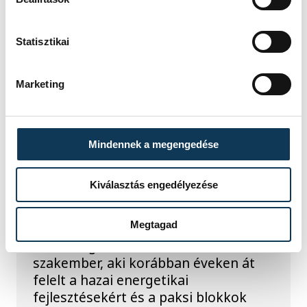
máshol pedig egy közel féltonnás brit
akna került elő.
Statisztikai
KÖZÉLET
Marketing
Késéltánc a Dunán: Mi
történik, ha leáll Paks?
Mindennek a megengedése
Mártha Imre, az MVM Zrt. egykori
Kiválasztás engedélyezése
vezérigazgatója ATV-n Rónai Egonnak
adott interjújában vázolta fel a Paksi
Megtagad
Atomerőmű előtt álló példátlan
technológiai kihívásokat. A
szakember, aki korábban éveken át
felelt a hazai energetikai
fejlesztésekért és a paksi blokkok