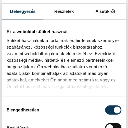
Beleegyezés
Részletek
A sütikről
Ez a weboldal sütiket használ
TOVÁBBI CIKKEK
Sütiket használunk a tartalmak és hirdetések személyre
KÖZÉLET
szabásához, közösségi funkciók biztosításához,
valamint weboldalforgalmunk elemzéséhez. Ezenkívül
közösségi média-, hirdető- és elemező partnereinkkel
Sorra kerülnek elő
megosztjuk az Ön weboldalhasználatra vonatkozó
világháborús leletek az
adatait, akik kombinálhatják az adatokat más olyan
adatokkal, amelyeket Ön adott meg számukra vagy az
alacsony Dunából
Ön által használt más szolgáltatásokból gyűjtöttek.
A folyó rekordalacsony vízállása miatt
egy csaknem komplett, II.
Hozzájárulás kiválasztása
világháborús német DKW NZ 350-1
Elengedhetetlen
motorkerékpárbukkant elő a
Batthyány téri rakpart sziklái alól,
Beállítások