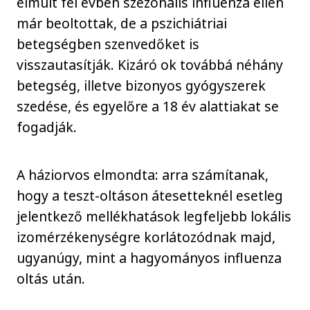
elmúlt fél évben szezonális influenza ellen
már beoltottak, de a pszichiátriai
betegségben szenvedőket is
visszautasítják. Kizáró ok továbbá néhány
betegség, illetve bizonyos gyógyszerek
szedése, és egyelőre a 18 év alattiakat se
fogadják.
A háziorvos elmondta: arra számítanak,
hogy a teszt-oltáson átesetteknél esetleg
jelentkező mellékhatások legfeljebb lokális
izomérzékenységre korlátozódnak majd,
ugyanúgy, mint a hagyományos influenza
oltás után.