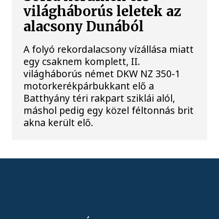
világháborús leletek az
alacsony Dunából
A folyó rekordalacsony vízállása miatt
egy csaknem komplett, II.
világháborús német DKW NZ 350-1
motorkerékpárbukkant elő a
Batthyány téri rakpart sziklái alól,
máshol pedig egy közel féltonnás brit
akna került elő.