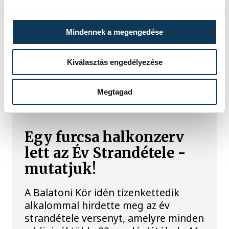
Mindennek a megengedése
Kiválasztás engedélyezése
TOVÁBBI CIKKEK
Megtagad
BALATON
Egy furcsa halkonzerv
lett az Év Strandétele -
mutatjuk!
A Balatoni Kör idén tizenkettedik
alkalommal hirdette meg az év
strandétele versenyt, amelyre minden