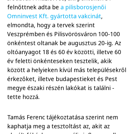
felnőttnek adta be
a pilisborosjenői
Omninvest Kft. gyártotta vakcinát
,
elmondta, hogy a tervek szerint
Veszprémben és Pilisvörösváron 100-100
önkéntest oltanak be augusztus 20-ig. Az
oltóanyagot 18 és 60 év közötti, illetve 60
év feletti önkénteseken tesztelik, akik
között a helyieken kívül más településekről
érkezőket, illetve budapestieket és Pest
megye északi részén lakókat is találni -
tette hozzá.
Tamás Ferenc tájékoztatása szerint nem
kaphatja meg a tesztoltást az, akit az