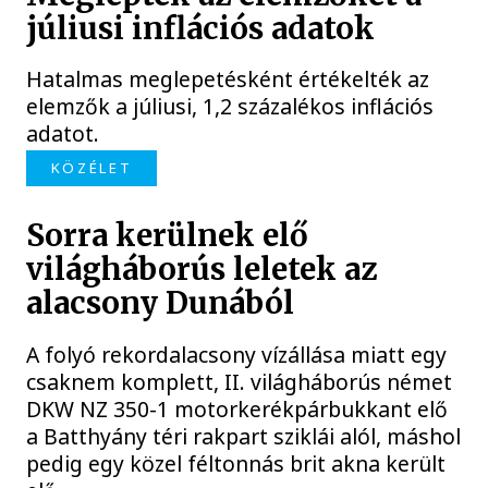
júliusi inflációs adatok
Hatalmas meglepetésként értékelték az
elemzők a júliusi, 1,2 százalékos inflációs
adatot.
KÖZÉLET
Sorra kerülnek elő
világháborús leletek az
alacsony Dunából
A folyó rekordalacsony vízállása miatt egy
csaknem komplett, II. világháborús német
DKW NZ 350-1 motorkerékpárbukkant elő
a Batthyány téri rakpart sziklái alól, máshol
pedig egy közel féltonnás brit akna került