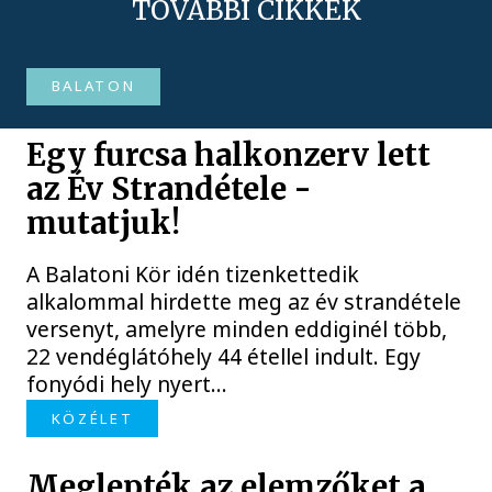
TOVÁBBI CIKKEK
BALATON
Egy furcsa halkonzerv lett
az Év Strandétele -
mutatjuk!
A Balatoni Kör idén tizenkettedik
alkalommal hirdette meg az év strandétele
versenyt, amelyre minden eddiginél több,
22 vendéglátóhely 44 étellel indult. Egy
fonyódi hely nyert...
KÖZÉLET
Meglepték az elemzőket a