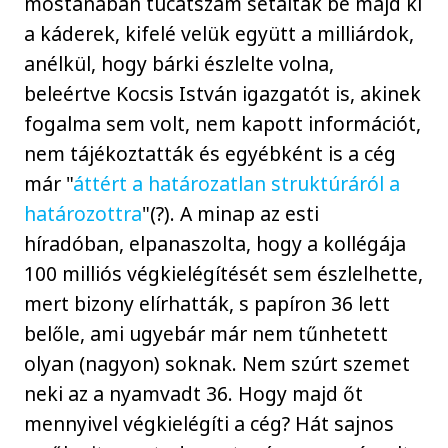
mostanában tucatszám sétáltak be majd ki
a káderek, kifelé velük együtt a milliárdok,
anélkül, hogy bárki észlelte volna,
beleértve Kocsis István igazgatót is, akinek
fogalma sem volt, nem kapott információt,
nem tájékoztatták és egyébként is a cég
már "
áttért a határozatlan struktúráról a
határozottra
"(?). A minap az esti
híradóban, elpanaszolta, hogy a kollégája
100 milliós végkielégítését sem észlelhette,
mert bizony elírhatták, s papíron 36 lett
belőle, ami ugyebár már nem tűnhetett
olyan (nagyon) soknak. Nem szúrt szemet
neki az a nyamvadt 36. Hogy majd őt
mennyivel végkielégíti a cég? Hát sajnos