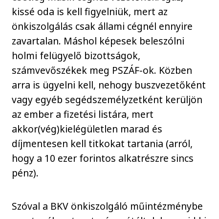
kissé oda is kell figyelniük, mert az
önkiszolgálás csak állami cégnél ennyire
zavartalan. Máshol képesek beleszólni
holmi felügyelő bizottságok,
számvevőszékek meg PSZÁF-ok. Közben
arra is ügyelni kell, nehogy buszvezetőként
vagy egyéb segédszemélyzetként kerüljön
az ember a fizetési listára, mert
akkor(vég)kielégületlen marad és
díjmentesen kell titkokat tartania (arról,
hogy a 10 ezer forintos alkatrészre sincs
pénz).
Szóval a BKV önkiszolgáló műintézménybe