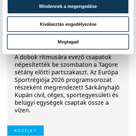
TOVÁBBI CIKKEK
Mindennek a megengedése
KÖZÉLET
Kiválasztás engedélyezése
Megszelídítették a
sárkányokat
Megtagad
A dobok ritmusára evező csapatok
népesítették be szombaton a Tagore
sétány előtti partszakaszt. Az Európa
Sportrégiója 2026 programsorozat
részeként megrendezett Sárkányhajó
Kupán civil, céges, sportegyesületi és
belügyi egységek csaptak össze a
vízen.
KÖZÉLET