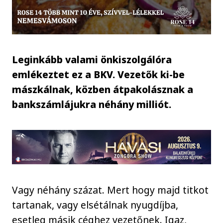
Leginkább valami önkiszolgálóra
emlékeztet ez a BKV. Vezetők ki-be
mászkálnak, közben átpakolásznak a
bankszámlájukra néhány milliót.
Vagy néhány százat. Mert hogy majd titkot
tartanak, vagy elsétálnak nyugdíjba,
esetleg másik céghez vezetőnek. Igaz,