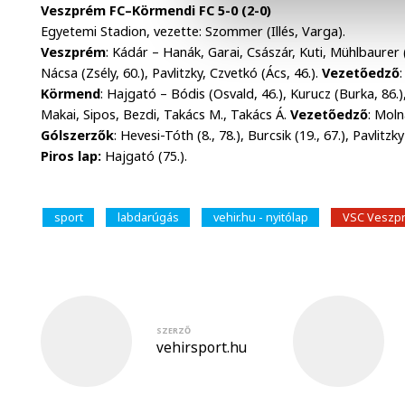
Veszprém FC–Körmendi FC 5-0 (2-0)
Egyetemi Stadion, vezette: Szommer (Illés, Varga).
Veszprém
: Kádár – Hanák, Garai, Császár, Kuti, Mühlbaurer 
Nácsa (Zsély, 60.), Pavlitzky, Czvetkó (Ács, 46.).
Vezetőedző
Körmend
: Hajgató – Bódis (Osvald, 46.), Kurucz (Burka, 86.)
Makai, Sipos, Bezdi, Takács M., Takács Á.
Vezetőedző
: Moln
Gólszerzők
: Hevesi-Tóth (8., 78.), Burcsik (19., 67.), Pavlitzky
Piros lap:
Hajgató (75.).
sport
labdarúgás
vehir.hu - nyitólap
VSC Veszp
SZERZŐ
vehirsport.hu