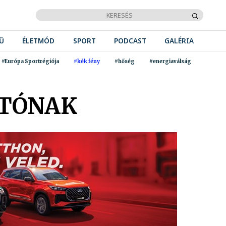
Ű
ÉLETMÓD
SPORT
PODCAST
GALÉRIA
#Európa Sportrégiója
#kék fény
#hőség
#energiaválság
JTÓNAK