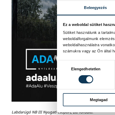
Beleegyezés
Ez a weboldal sütiket haszn
Sütiket használunk a tartal
weboldalforgalmunk elemzésé
weboldalhasználatra vonatko
számukra vagy az Ön által ha
Hozzájárulás kiválasztása
Elengedhetetlen
Megtagad
Labdarúgó NB III Nyugati csoport, 26. forduló: