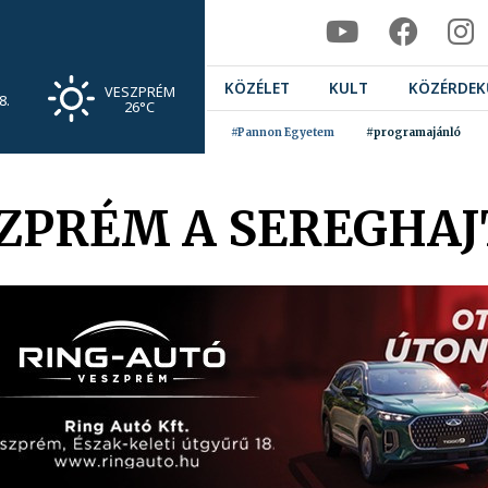
KÖZÉLET
KULT
KÖZÉRDEK
VESZPRÉM
8.
26°C
#Pannon Egyetem
#programajánló
SZPRÉM A SEREGHA