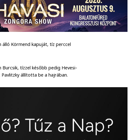
 álló Körmend kapuját, tíz perccel
n Burcsik, tízzel később pedig Hevesi-
avlitzky állította be a hajrában.