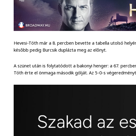
Hevesi-Tóth már a 8. percben bevette a tabella utolsó helyén
később pedig Burcsik duplázta meg az előnyt.
A szünet után is folytatódott a bakonyi henger: a 67. percbe
Tóth érte el önmaga második gólját. Az 5-0-s végeredményt P