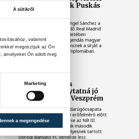
megkoszorúzták Puskás
A sütikről
Ferenc sírját
Roberto Carlos és José Ángel Sánchez a
Budapesten vendégeskedő Real Madrid
labdarúgócsapat képviseletében
tosításához, valamint
megkoszorúzta a klub legendás magyar
játékosának, Puskás Ferencnek a sírját a
einkkel megosztjuk az Ön
Szent István Bazilika altemplomában.
l, amelyeket Ön adott meg
VSC VESZPRÉM
A bajnokesélyes
Marketing
otthonában folytatná jó
sorozatát a VSC Veszprém
A VSC Veszprém férfi labdarúgócsapata
szombaton újabb komoly erőfelmérő előtt
áll: Gunther Zsolt együttese az NB III
dennek a megengedése
északnyugati csoportjának második
fordulójában a bajnokesélyesnek tartott
Dorogi Bányász FC vendége lesz.