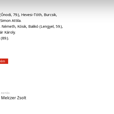
(Ónodi, 79.), Hevesi-Tóth, Burcsik,
: Simon Attila.
, Németh, Kósik, Balikó (Lengyel, 59.),
ár Károly.
 (89.).
rém
FOTÓS
Melczer Zsolt