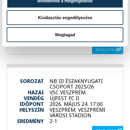
Mindennek a megengedése
CSOPORT 2025/26
HAZAI
BUDAÖRS
VENDÉG
VSC VESZPRÉM
Kiválasztás engedélyezése
IDŐPONT
2026. MÁJUS 17. 17:00
HELYSZÍN
BUDAÖRS, BUDAÖRSI
VÁROSI STADION
Megtagad
EREDMÉNY
5-1
RÉSZLETEK
SOROZAT
NB III ÉSZAKNYUGATI
CSOPORT 2025/26
HAZAI
VSC VESZPRÉM
VENDÉG
ÚJPEST FC II
IDŐPONT
2026. MÁJUS 24. 17:00
HELYSZÍN
VESZPRÉM, VESZPRÉMI
VÁROSI STADION
EREDMÉNY
2-1