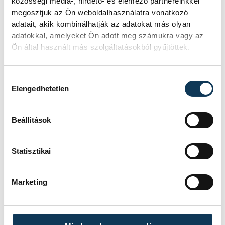
közösségi média-, hirdető- és elemező partnereinkkel
megosztjuk az Ön weboldalhasználatra vonatkozó
adatait, akik kombinálhatják az adatokat más olyan
KORÁBBI ESEMÉNYEK BETÖLTÉSE
adatokkal, amelyeket Ön adott meg számukra vagy az
Ön által használt más szolgáltatásokból gyűjtöttek.
Hozzájárulás kiválasztása
SOROZAT
NB III ÉSZAKNYUGATI
Elengedhetetlen
CSOPORT 2025/26
HAZAI
VSC VESZPRÉM
VENDÉG
PUSKÁS AKADÉMIA FC II
Beállítások
IDŐPONT
2026. MÁJUS 10. 17:00
HELYSZÍN
VESZPRÉM, VESZPRÉMI
VÁROSI STADION
Statisztikai
EREDMÉNY
2-1
RÉSZLETEK
Marketing
SOROZAT
NB III ÉSZAKNYUGATI