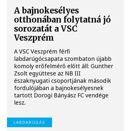
A bajnokesélyes
otthonában folytatná jó
sorozatát a VSC
Veszprém
A VSC Veszprém férfi
labdarúgócsapata szombaton újabb
komoly erőfelmérő előtt áll: Gunther
Zsolt együttese az NB III
északnyugati csoportjának második
fordulójában a bajnokesélyesnek
tartott Dorogi Bányász FC vendége
lesz.
LABDARÚGÁS