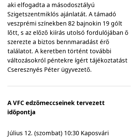
aki elfogadta a másodosztályú
Szigetszentmiklós ajánlatát. A támadó
veszprémi színekben 82 bajnokin 19 gólt
lőtt, s az előző kiírás utolsó fordulójában ő
szerezte a biztos bennmaradást érő
találatot. A keretben történt további
változásokról péntekre ígért tájékoztatást
Cseresznyés Péter ügyvezető.
A VFC edzőmeccseinek tervezett
időpontja
Július 12. (szombat) 10:30 Kaposvári