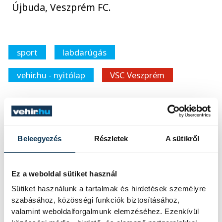
Újbuda, Veszprém FC.
sport
labdarúgás
vehir.hu - nyitólap
VSC Veszprém
Beleegyezés
Részletek
A sütikről
SZERZŐ
vehirsport.hu
Ez a weboldal sütiket használ
Sütiket használunk a tartalmak és hirdetések személyre
szabásához, közösségi funkciók biztosításához,
Események
valamint weboldalforgalmunk elemzéséhez. Ezenkívül