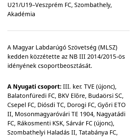
U21/U19–Veszprém FC, Szombathely,
Akadémia
A Magyar Labdarúgó Szövetség (MLSZ)
kedden közzétette az NB III 2014/2015-ös
idényének csoportbeosztását.
A Nyugati csoport:
III. ker. TVE (újonc),
Balatonfüredi FC, BKV Előre, Budaörsi SC,
Csepel FC, Diósdi TC, Dorogi FC, Győri ETO
II, Mosonmagyaróvári TE 1904, Nagyatádi
FC, Rákosmenti KSK, Sárvár FC (újonc),
Szombathelyi Haladás II, Tatabánya FC,