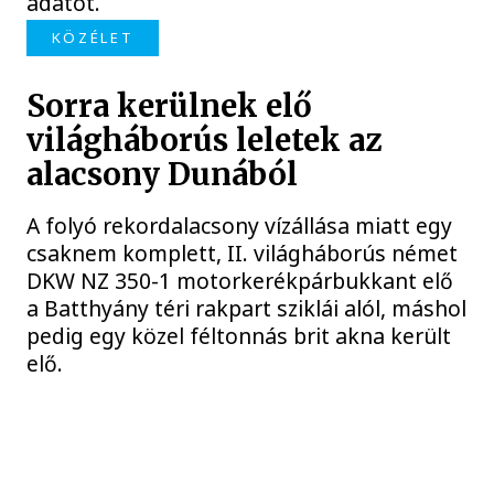
adatot.
KÖZÉLET
Sorra kerülnek elő
világháborús leletek az
alacsony Dunából
A folyó rekordalacsony vízállása miatt egy
csaknem komplett, II. világháborús német
DKW NZ 350-1 motorkerékpárbukkant elő
a Batthyány téri rakpart sziklái alól, máshol
pedig egy közel féltonnás brit akna került
elő.