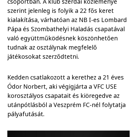
csoportban. A klub szerdai közleménye
szerint jelenleg is folyik a 22 fős keret
kialakítása, várhatóan az NB I-es Lombard
Pápa és Szombathelyi Haladás csapatával
való együttműködésnek köszönhetően
tudnak az osztálynak megfelelő
játékosokat szerződtetni.
Kedden csatlakozott a kerethez a 21 éves
Ódor Norbert, aki végigjárta a VFC USE
korosztályos csapatait és kiöregedve az
utánpótlásból a Veszprém FC-nél folytatja
pályafutását.