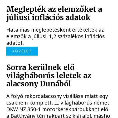
Meglepték az elemzőket a
júliusi inflációs adatok
Hatalmas meglepetésként értékelték az
elemzők a júliusi, 1,2 százalékos inflációs
adatot.
KÖZÉLET
Sorra kerülnek elő
világháborús leletek az
alacsony Dunából
A folyó rekordalacsony vízállása miatt egy
csaknem komplett, II. világháborús német
DKW NZ 350-1 motorkerékpárbukkant elő
a Batthyány téri rakpart sziklái alól, máshol