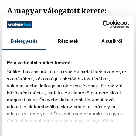
A magyar válogatott kerete:
Kapusok
: Bíró Barbara (UTE) , Szőcs Réka
Beleegyezés
Részletek
A sütikről
(MTK Hungária FC)
Védők:
Szeitl Szilvia (1. FC Femina), Tálosi
Szabina (SC Südburgenland), Szabó
Ez a weboldal sütiket használ
Viktória (FC Lübars, Berlin), Tóth Gabriella
Sütiket használunk a tartalmak és hirdetések személyre
(Werder Bremen), Rácz Zsófia (FC Lübars,
szabásához, közösségi funkciók biztosításához,
valamint weboldalforgalmunk elemzéséhez. Ezenkívül
Berlin), Mosdóczi Evelin (Ferencvárosi TC),
közösségi média-, hirdető- és elemező partnereinkkel
Nagypál Fatima (Ferencvárosi TC)
megosztjuk az Ön weboldalhasználatra vonatkozó
Középpályások
: Hummel-Smuczer Angéla
adatait, akik kombinálhatják az adatokat más olyan
adatokkal, amelyeket Ön adott meg számukra vagy az
(MTK Hungária FC), Nagy Lilla (MTK
Ön által használt más szolgáltatásokból gyűjtöttek.
Hungária FC), Horváth Boglárka
(Ferencvárosi TC), Nagy Ágnes (MTK