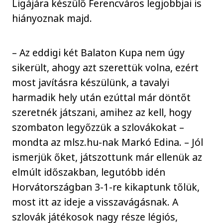
Ligájára készülő Ferencváros legjobbjai is
hiányoznak majd.
– Az eddigi két Balaton Kupa nem úgy
sikerült, ahogy azt szerettük volna, ezért
most javításra készülünk, a tavalyi
harmadik hely után ezúttal már döntőt
szeretnék játszani, amihez az kell, hogy
szombaton legyőzzük a szlovákokat –
mondta az mlsz.hu-nak Markó Edina. – Jól
ismerjük őket, játszottunk már ellenük az
elmúlt időszakban, legutóbb idén
Horvátországban 3-1-re kikaptunk tőlük,
most itt az ideje a visszavágásnak. A
szlovák játékosok nagy része légiós,