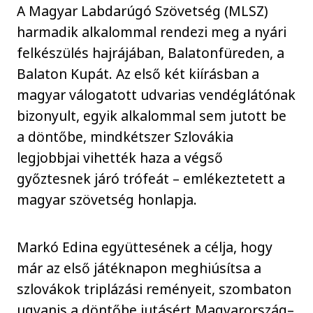
A Magyar Labdarúgó Szövetség (MLSZ)
harmadik alkalommal rendezi meg a nyári
felkészülés hajrájában, Balatonfüreden, a
Balaton Kupát. Az első két kiírásban a
magyar válogatott udvarias vendéglátónak
bizonyult, egyik alkalommal sem jutott be
a döntőbe, mindkétszer Szlovákia
legjobbjai vihették haza a végső
győztesnek járó trófeát – emlékeztetett a
magyar szövetség honlapja.
Markó Edina együttesének a célja, hogy
már az első játéknapon meghiúsítsa a
szlovákok triplázási reményeit, szombaton
ugyanis a döntőbe jutásért Magyarország–