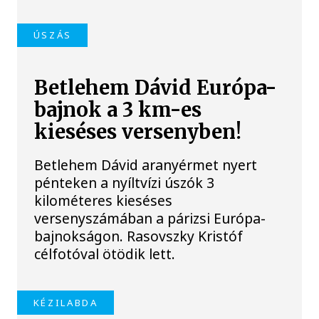
ÚSZÁS
Betlehem Dávid Európa-
bajnok a 3 km-es
kieséses versenyben!
Betlehem Dávid aranyérmet nyert
pénteken a nyíltvízi úszók 3
kilométeres kieséses
versenyszámában a párizsi Európa-
bajnokságon. Rasovszky Kristóf
célfotóval ötödik lett.
KÉZILABDA