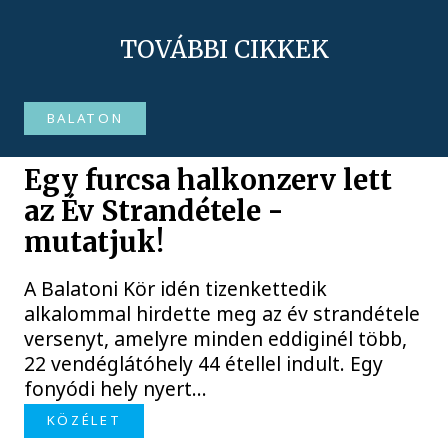
TOVÁBBI CIKKEK
BALATON
Egy furcsa halkonzerv lett
az Év Strandétele -
mutatjuk!
A Balatoni Kör idén tizenkettedik
alkalommal hirdette meg az év strandétele
versenyt, amelyre minden eddiginél több,
22 vendéglátóhely 44 étellel indult. Egy
fonyódi hely nyert...
KÖZÉLET