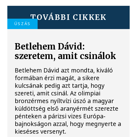
TOVÁBBI CIKKEK
ÚSZÁS
Betlehem Dávid:
szeretem, amit csinálok
Betlehem Dávid azt mondta, kiváló
formában érzi magát, a sikere
kulcsának pedig azt tartja, hogy
szereti, amit csinál. Az olimpiai
bronzérmes nyíltvízi úszó a magyar
küldöttség első aranyérmét szerezte
pénteken a párizsi vizes Európa-
bajnokságon azzal, hogy megnyerte a
kieséses versenyt.