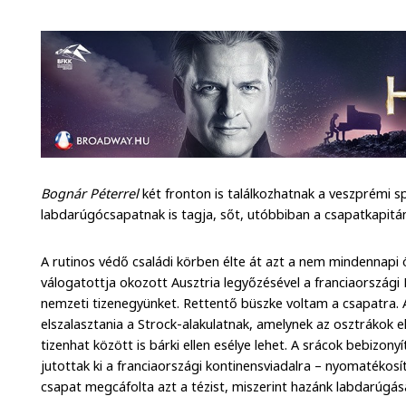
Bognár Péterrel
két fronton is találkozhatnak a veszprémi sp
labdarúgócsapatnak is tagja, sőt, utóbbiban a csapatkapitányi
A rutinos védő családi körben élte át azt a nem mindennap
válogatottja okozott Ausztria legyőzésével a franciaországi E
nemzeti tizenegyünket. Rettentő büszke voltam a csapatra
elszalasztania a Strock-alakulatnak, amelynek az osztrákok e
tizenhat között is bárki ellen esélye lehet. A srácok bebizo
jutottak ki a franciaországi kontinensviadalra – nyomatékosí
csapat megcáfolta azt a tézist, miszerint hazánk labdarúgása