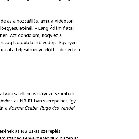
de az a hozzáállás, amit a Videoton
lőegyesületénél. – Lang Ádám fiatal
mben. Azt gondolom, hogy ez a
szág legjobb belső védője. Egy ilyen
appal a teljesítménye előtt – dicsérte a
z Iváncsa elleni osztályozó szombati
jövőre az NB III-ban szerepelhet, így
vár a
Kozma Csaba, Rugovics Vendel
esének az NB III-as szereplés
 nem szabad kényelmesedniük, hiszen az