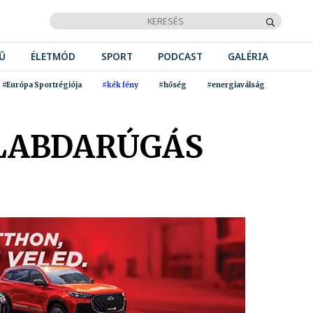
Ű
ÉLETMÓD
SPORT
PODCAST
GALÉRIA
#Európa Sportrégiója
#kék fény
#hőség
#energiaválság
 LABDARÚGÁS