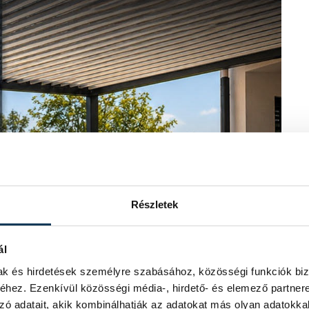
Részletek
ál
mak és hirdetések személyre szabásához, közösségi funkciók biz
hez. Ezenkívül közösségi média-, hirdető- és elemező partner
zó adatait, akik kombinálhatják az adatokat más olyan adatokka