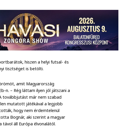
ortbarátok, hiszen a helyi futsal- és
 tisztséget is betölti.
i örömöt, amit Magyarország
b-n. – Rég láttam ilyen jól játszani a
. A továbbjutást már nem szabad
llen mutatott játékával a legjobb
nyították, hogy nem érdemtelenül
totta Bognár, aki szerint a magyar
 távol áll Európa élvonalától.