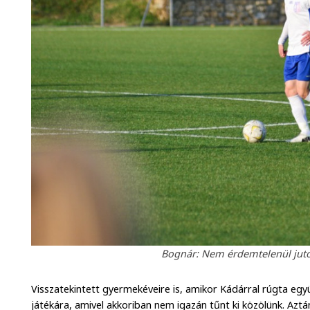
Bognár: Nem érdemtelenül jutot
Visszatekintett gyermekéveire is, amikor Kádárral rúgta együ
játékára, amivel akkoriban nem igazán tűnt ki közölünk. Aztá