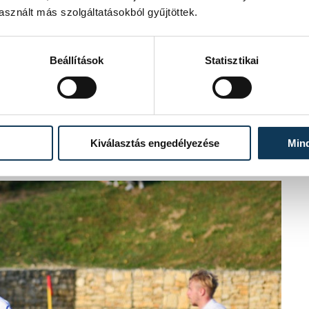
sznált más szolgáltatásokból gyűjtöttek.
Beállítások
Statisztikai
ehet jutni a labdarúgás egyik
ozót egyaránt végigjátszó Veszprémből
Kiválasztás engedélyezése
Min
.