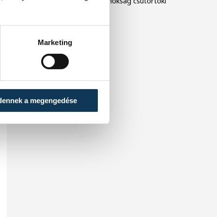
korosztályos Európa-bajnokság csütörtöki
negyeddöntőjében.
Marketing
dennek a megengedése