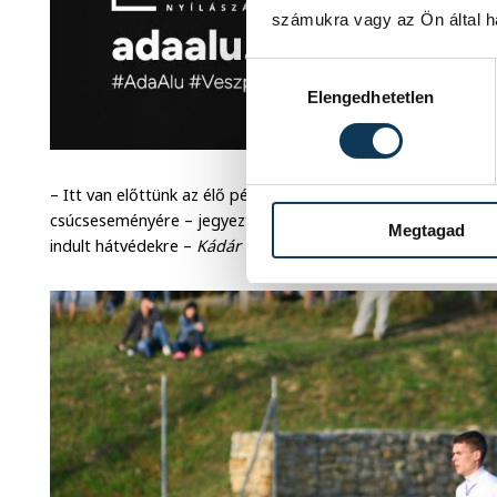
számukra vagy az Ön által ha
Hozzájárulás kiválasztása
Elengedhetetlen
– Itt van előttünk az élő példa, miszerint Veszprémből is el l
csúcseseményére – jegyezte meg az osztrákok elleni találk
Megtagad
indult hátvédekre –
Kádár Tamásra
és
Lang Ádámra
– utalva