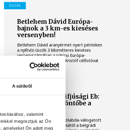
ÚSZÁS
Betlehem Dávid Európa-
bajnok a 3 km-es kieséses
versenyben!
Betlehem Dávid aranyérmet nyert pénteken
a nyíltvízi úszók 3 kilométeres kieséses
versenyszámában a párizsi Európa-
bajnokságon. Rasovszky Kristóf célfotóval
ötödik lett.
KÉZILABDA
A sütikről
Férfi kézilabda ifjúsági Eb:
nem jutott elődöntőbe a
magyar csapat
tosításához, valamint
A magyar férfi ifjúsági kézilabda-válogatott
einkkel megosztjuk az Ön
32-27-re kikapott Szlovéniától a belgrádi
l, amelyeket Ön adott meg