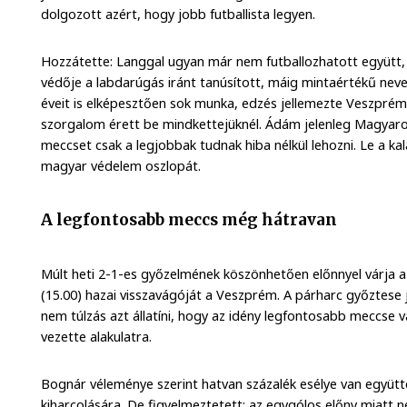
dolgozott azért, hogy jobb futballista legyen.
Hozzátette: Langgal ugyan már nem futballozhatott együtt, 
védője a labdarúgás iránt tanúsított, máig mintaértékű neve
éveit is elképesztően sok munka, edzés jellemezte Veszpré
szorgalom érett be mindkettejüknél. Ádám jelenleg Magyaror
meccset csak a legjobbak tudnak hiba nélkül lehozni. Le a kal
magyar védelem oszlopát.
A legfontosabb meccs még hátravan
Múlt heti 2-1-es győzelmének köszönhetően előnnyel várja a
(15.00) hazai visszavágóját a Veszprém. A párharc győztese 
nem túlzás azt állatíni, hogy az idény legfontosabb meccse 
vezette alakulatra.
Bognár véleménye szerint hatvan százalék esélye van együtt
kiharcolására. De figyelmeztetett: az egygólos előny miatt