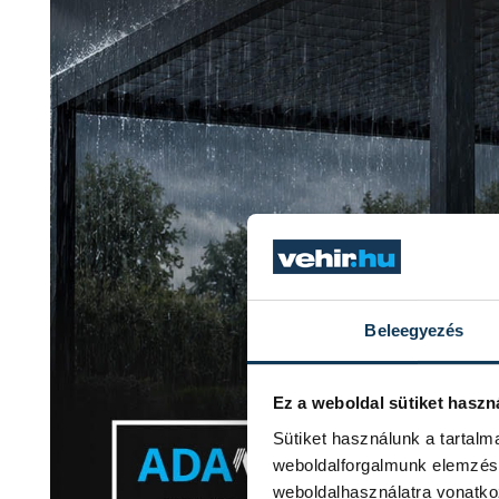
Beleegyezés
Ez a weboldal sütiket haszn
Sütiket használunk a tartal
weboldalforgalmunk elemzésé
weboldalhasználatra vonatko