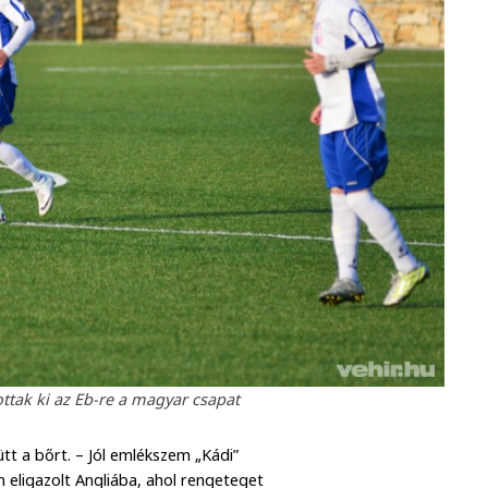
tak ki az Eb-re a magyar csapat
tt a bőrt. – Jól emlékszem „Kádi”
n eligazolt Angliába, ahol rengeteget