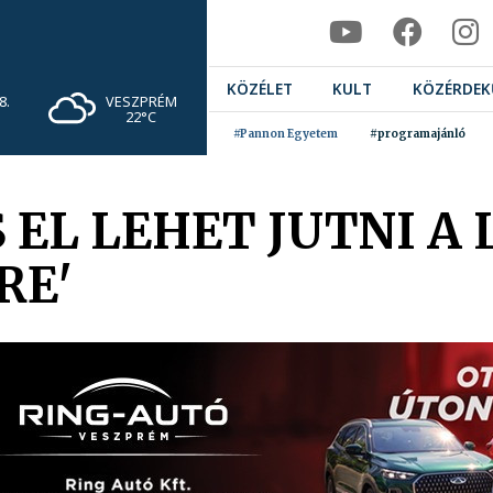
KÖZÉLET
KULT
KÖZÉRDEK
VESZPRÉM
8.
22°C
#Pannon Egyetem
#programajánló
 EL LEHET JUTNI A
RE'