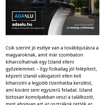
Csík szerint jó esélye van a továbbjutásra a
magyaroknak, amit már szombaton
kiharcolhatnak egy Izland elleni
győzelemmel. – Egy fizikailag jól felépített,
képzett izlandi válogatott ellen kell
kiharcolni a legjobb tizenhatba kerülést,
ami koránt sem egyszerű feladat. Izland
biztosan komolyabban veszi a találkozót,
mint ahogyan azt az osztrákok tették az