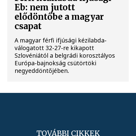
Eb: nem jutott
elődöntőbe a magyar
csapat
A magyar férfi ifjúsági kézilabda-
válogatott 32-27-re kikapott
Szlovéniától a belgrádi korosztályos
Európa-bajnokság csütörtöki
negyeddöntőjében.
TOVÁBBI CIKKEK