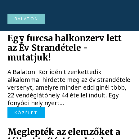
BALATON
Egy furcsa halkonzerv lett
az Év Strandétele -
mutatjuk!
A Balatoni Kör idén tizenkettedik
alkalommal hirdette meg az év strandétele
versenyt, amelyre minden eddiginél több,
22 vendéglátóhely 44 étellel indult. Egy
fonyódi hely nyert...
KÖZÉLET
Meglepték az elemzőket a