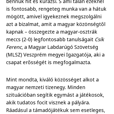
bennük hit és kurázsi. S ami talán ezeknél
is fontosabb, rengeteg munka van a hátuk
mögött, amivel igyekeznek megszolgálni
azt a bizalmat, amit a magyar közönségtől
kapnak – összegezte a magyar-osztrák
meccs (2-0) legfontosabb tanulságait
Csík
Ferenc
, a Magyar Labdarúgó Szövetség
(MLSZ) Veszprém megyei Igazgatója, aki a
csapat erősségét is megfogalmazta.
Mint mondta, kiváló közösséget alkot a
magyar nemzeti tizenegy. Minden
szituációban segítik egymást a játékosok,
akik tudatos focit visznek a pályára.
Ráadásul a támadójátékuk sem esetleges,