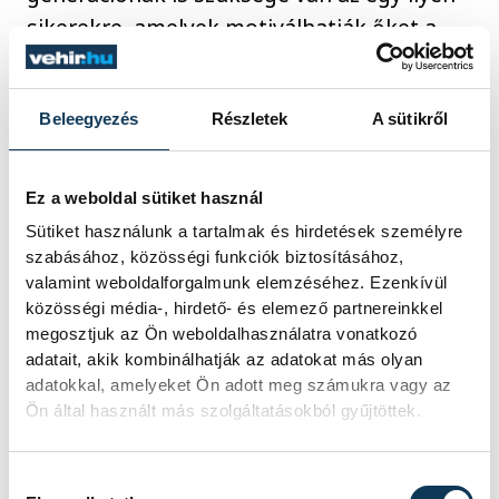
sikerekre, amelyek motiválhatják őket a
profivá válás útján.
Beleegyezés
Részletek
A sütikről
A Veszprém kezében az NB III-as
szereplés kulcsa
Ez a weboldal sütiket használ
Sütiket használunk a tartalmak és hirdetések személyre
szabásához, közösségi funkciók biztosításához,
Múlt hét szombaton 2-1-es győzelmet
valamint weboldalforgalmunk elemzéséhez. Ezenkívül
aratott a Veszprémi LS az Iváncsa elleni
közösségi média-, hirdető- és elemező partnereinkkel
megosztjuk az Ön weboldalhasználatra vonatkozó
osztályozó első mérkőzésén. A visszavágót
adatait, akik kombinálhatják az adatokat más olyan
szombaton 15.00-kor rendezik az Erdész
adatokkal, amelyeket Ön adott meg számukra vagy az
utcai sporttelepen, a párharc győztese
Ön által használt más szolgáltatásokból gyűjtöttek.
jövőre az NB III-ban szerepelhet.
Hozzájárulás kiválasztása