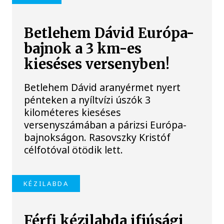
Betlehem Dávid Európa-
bajnok a 3 km-es
kieséses versenyben!
Betlehem Dávid aranyérmet nyert
pénteken a nyíltvízi úszók 3
kilométeres kieséses
versenyszámában a párizsi Európa-
bajnokságon. Rasovszky Kristóf
célfotóval ötödik lett.
KÉZILABDA
Férfi kézilabda ifjúsági