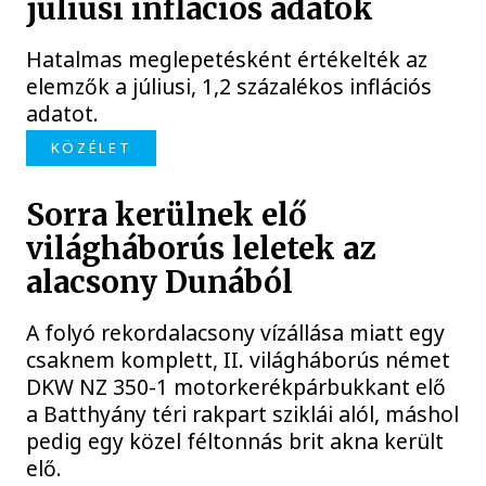
júliusi inflációs adatok
Hatalmas meglepetésként értékelték az
elemzők a júliusi, 1,2 százalékos inflációs
adatot.
KÖZÉLET
Sorra kerülnek elő
világháborús leletek az
alacsony Dunából
A folyó rekordalacsony vízállása miatt egy
csaknem komplett, II. világháborús német
DKW NZ 350-1 motorkerékpárbukkant elő
a Batthyány téri rakpart sziklái alól, máshol
pedig egy közel féltonnás brit akna került
elő.