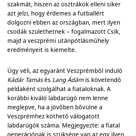
szakmát, hiszen az osztrákok elleni siker
azt jelzi, hogy érdemes a futballért
dolgozni ebben az országban, mert ilyen
csodák születhetnek – fogalmazott Csík,
majd a veszprémi utánpótlásműhely
eredményeit is kiemelte.
Úgy véli, az egyaránt Veszprémből induló
Kádár Tamás
és
Lang Ádám
is követendő
példaként szolgálhat a fiataloknak. A
korábbi kiváló labdarúgó nem lenne
meglepve, ha a jövőben bővülne a
Veszprémhez köthető válogatott
labdarúgók száma. Megjegyezte: a fiatal
generációnak is szüksége van az egy ilyen