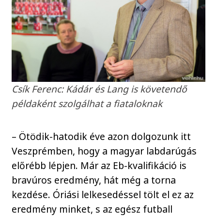
Csík Ferenc: Kádár és Lang is követendő
példaként szolgálhat a fiataloknak
– Ötödik-hatodik éve azon dolgozunk itt
Veszprémben, hogy a magyar labdarúgás
előrébb lépjen. Már az Eb-kvalifikáció is
bravúros eredmény, hát még a torna
kezdése. Óriási lelkesedéssel tölt el ez az
eredmény minket, s az egész futball