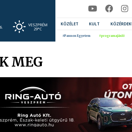
KÖZÉLET
KULT
KÖZÉRDEK
VESZPRÉM
6.
29°C
#Pannon Egyetem
#programajánló
K MEG