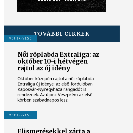
TOVÁBBI CIKKEK
VEHIR-VESC
Női röplabda Extraliga: az
október 10-i hétvégén
rajtol az új idény
Október közepén rajtol a női röplabda
Extraliga új idénye: az első fordulóban
Kaposvár-Nyíregyháza rangadót is
rendeznek. Az újonc Veszprém az első
körben szabadnapos lesz.
VEHIR-VESC
Elismerésekkel zárta a