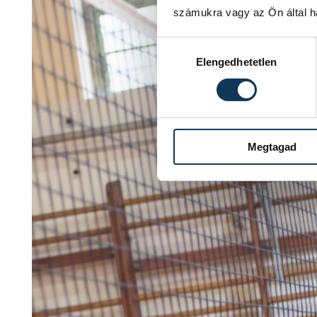
számukra vagy az Ön által ha
Hozzájárulás kiválasztása
Elengedhetetlen
Megtagad