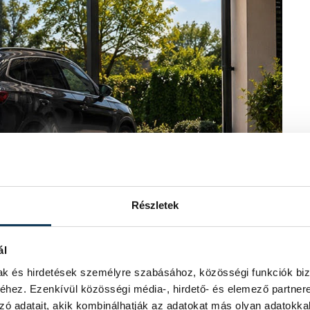
Részletek
ál
mak és hirdetések személyre szabásához, közösségi funkciók biz
hez. Ezenkívül közösségi média-, hirdető- és elemező partner
zó adatait, akik kombinálhatják az adatokat más olyan adatokka