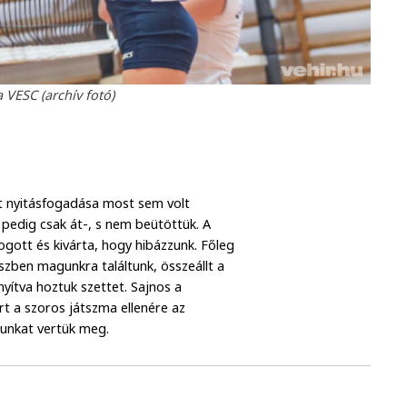
a VESC (archív fotó)
t nyitásfogadása most sem volt
t pedig csak át-, s nem beütöttük. A
gott és kivárta, hogy hibázzunk. Főleg
észben magunkra találtunk, összeállt a
nyítva hoztuk szettet. Sajnos a
rt a szoros játszma ellenére az
gunkat vertük meg.