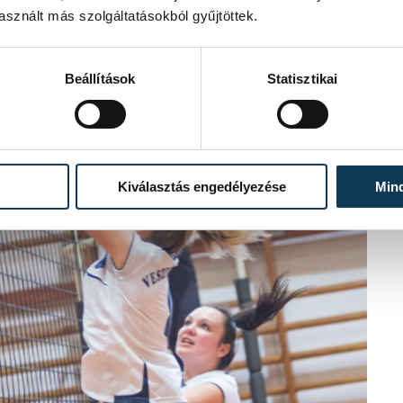
sznált más szolgáltatásokból gyűjtöttek.
Beállítások
Statisztikai
Kiválasztás engedélyezése
Min