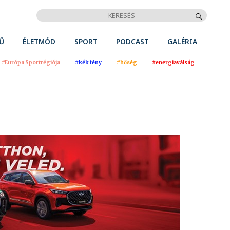
Ű
ÉLETMÓD
SPORT
PODCAST
GALÉRIA
#Európa Sportrégiója
#kék fény
#hőség
#energiaválság