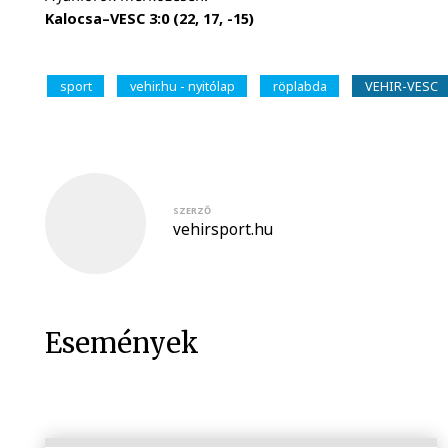
Kalocsa–VESC 3:0 (22, 17, -15)
sport
vehir.hu - nyitólap
röplabda
VEHIR-VESC
SZERZŐ
vehirsport.hu
Események