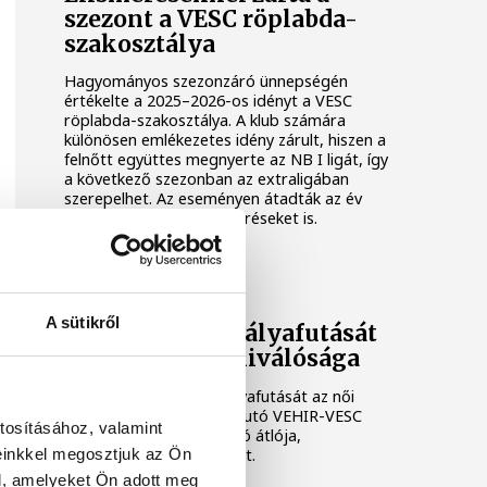
szezont a VESC röplabda-
szakosztálya
Hagyományos szezonzáró ünnepségén
értékelte a 2025–2026-os idényt a VESC
röplabda-szakosztálya. A klub számára
különösen emlékezetes idény zárult, hiszen a
felnőtt együttes megnyerte az NB I ligát, így
a következő szezonban az extraligában
szerepelhet. Az eseményen átadták az év
legjobbjainak járó elismeréseket is.
VEHIR-VESC
A sütikről
Befejezi aktív pályafutását
a VEHIR-VESC kiválósága
Befejezi aktív játékospályafutását az női
röplabda extraligába feljutó VEHIR-VESC
tosításához, valamint
korábbi válogatott feladó átlója,
einkkel megosztjuk az Ön
Szerencsés-Miklai Zsanett.
l, amelyeket Ön adott meg