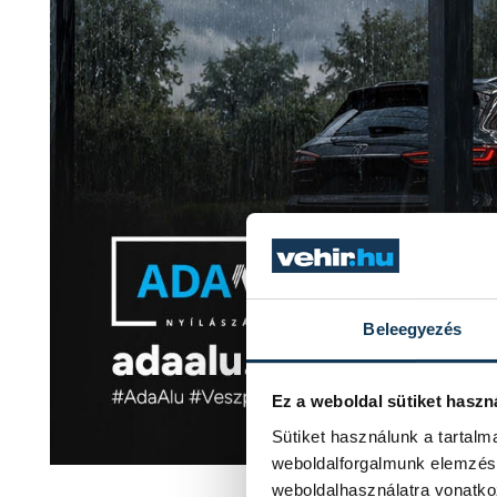
Beleegyezés
Ez a weboldal sütiket haszn
Sütiket használunk a tartal
weboldalforgalmunk elemzésé
weboldalhasználatra vonatko