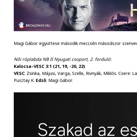
Magi Gábor együttese második meccsén másodszor szenved
Női röplabda NB II Nyugati csoport, 2. forduló:
Kalocsa–VESC 3:1 (21, 19, -20, 22)
VESC
: Zsinka, Májusi, Varga, Szelle, Rivnyák, Miklós. Csere:
Pusztay K.
Edző
: Magi Gábor.