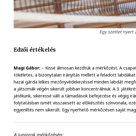
Egy szettet nyert 
Edzői értékelés
Magi Gábor:
– Kissé álmosan kezdtük a mérkőzést. A csapa
tökéletes, a bizonytalan irányítás mellett a feladott labdáka
hazai gárda lelkes mezőnyvédekezéssel minden labdát megfo
a játszmák végén sikerült jobban koncentrálniuk. A 3. játékr
játékunk, sikeressé vált a támadások befejezése és végig irá
folytatásban ismét visszaesett az előkészítés színvonala, ezé
egyenlítés nem sikerült. Egy nyerhető mérkőzésen saját ma
A juniorok mérkőzésén: