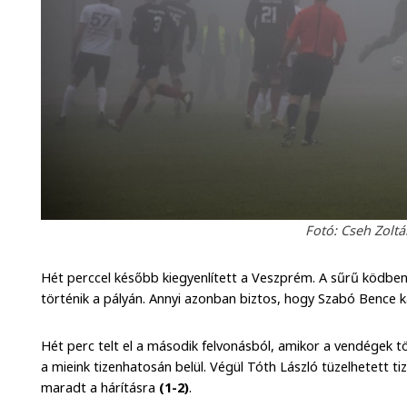
Fotó: Cseh Zolt
Hét perccel később kiegyenlített a Veszprém. A sűrű ködben 
történik a pályán. Annyi azonban biztos, hogy Szabó Bence k
Hét perc telt el a második felvonásból, amikor a vendégek t
a mieink tizenhatosán belül. Végül Tóth László tüzelhetett t
maradt a hárításra
(1-2)
.