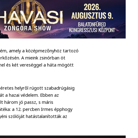
prém, amely a középmezőnyhöz tartozó
érkőzésén. A mieink zsinórban öt
mel és két vereséggel a háta mögött
géretes helyről rúgott szabadrúgásig
gát a hazai védelem. Ebben az
lt három jó passz, s máris
 játéka: a 12. percben Irmes épphogy
éni szólóját hatástalanították az