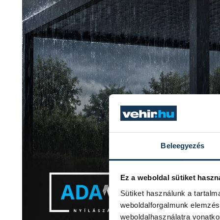
Beleegyezés
Ez a weboldal sütiket haszn
Sütiket használunk a tartal
weboldalforgalmunk elemzésé
weboldalhasználatra vonatko