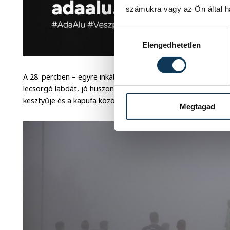
számukra vagy az Ön által ha
Hozzájárulás kiválasztása
Elengedhetetlen
A 28. percben – egyre inkább romló látási viszonyok között –
lecsorgó labdát, jó huszonöt méterről eleresztett lövését k
kesztyűje és a kapufa között (0-1).
Megtagad