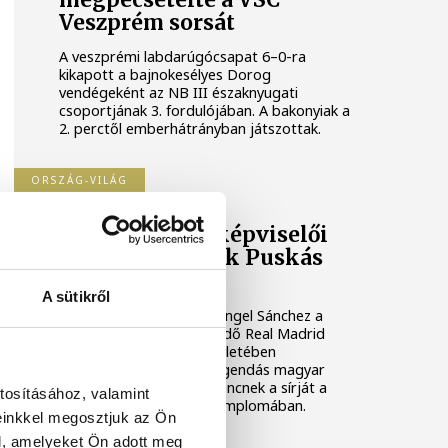
Veszprém sorsát
A veszprémi labdarúgócsapat 6–0-ra
kikapott a bajnokesélyes Dorog
vendégeként az NB III északnyugati
csoportjának 3. fordulójában. A bakonyiak a
2. perctől emberhátrányban játszottak.
ORSZÁG-VILÁG
A Real Madrid képviselői
megkoszorúzták Puskás
Ferenc sírját
A sütikről
Roberto Carlos és José Ángel Sánchez a
Budapesten vendégeskedő Real Madrid
labdarúgócsapat képviseletében
megkoszorúzta a klub legendás magyar
játékosának, Puskás Ferencnek a sírját a
tosításához, valamint
Szent István Bazilika altemplomában.
einkkel megosztjuk az Ön
l, amelyeket Ön adott meg