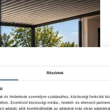
Részletek
ál
mak és hirdetések személyre szabásához, közösségi funkciók biz
hez. Ezenkívül közösségi média-, hirdető- és elemező partner
zó adatait, akik kombinálhatják az adatokat más olyan adatokka