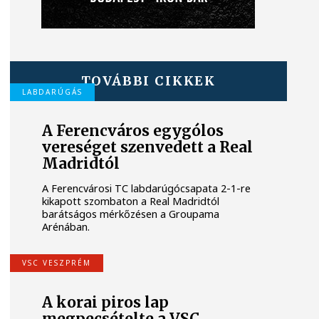
TOVÁBBI CIKKEK
LABDARÚGÁS
A Ferencváros egygólos
vereséget szenvedett a Real
Madridtól
A Ferencvárosi TC labdarúgócsapata 2-1-re
kikapott szombaton a Real Madridtól
barátságos mérkőzésen a Groupama
Arénában.
VSC VESZPRÉM
A korai piros lap
megpecsételte a VSC