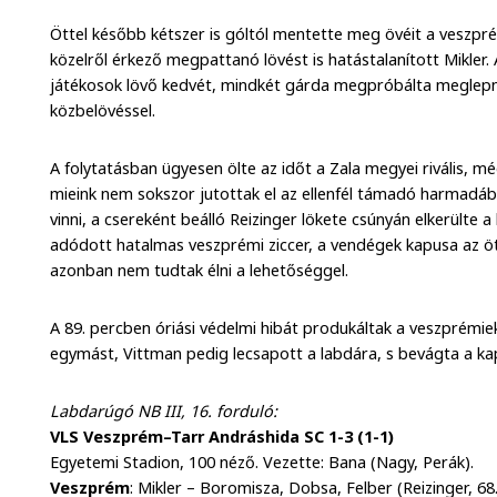
Öttel később kétszer is góltól mentette meg övéit a veszprém
közelről érkező megpattanó lövést is hatástalanított Mikler.
játékosok lövő kedvét, mindkét gárda megpróbálta meglepni 
közbelövéssel.
A folytatásban ügyesen ölte az időt a Zala megyei rivális, m
mieink nem sokszor jutottak el az ellenfél támadó harmadába
vinni, a csereként beálló Reizinger lökete csúnyán elkerülte
adódott hatalmas veszprémi ziccer, a vendégek kapusa az ötös
azonban nem tudtak élni a lehetőséggel.
A 89. percben óriási védelmi hibát produkáltak a veszprém
egymást, Vittman pedig lecsapott a labdára, s bevágta a k
Labdarúgó NB III, 16. forduló:
VLS Veszprém–Tarr Andráshida SC 1-3 (1-1)
Egyetemi Stadion, 100 néző. Vezette: Bana (Nagy, Perák).
Veszprém
: Mikler – Boromisza, Dobsa, Felber (Reizinger, 68