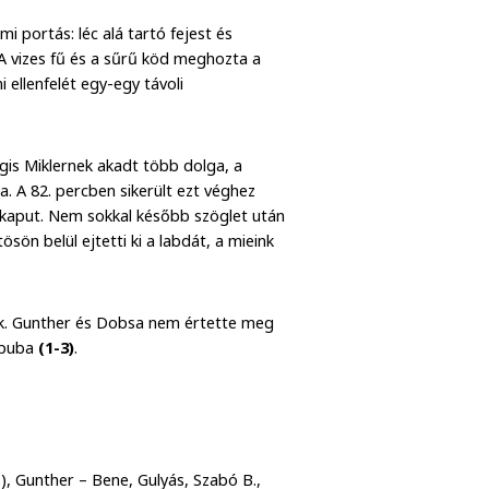
i portás: léc alá tartó fejest és
 A vizes fű és a sűrű köd meghozta a
ellenfelét egy-egy távoli
égis Miklernek akadt több dolga, a
. A 82. percben sikerült ezt véghez
 a kaput. Nem sokkal később szöglet után
ön belül ejtetti ki a labdát, a mieink
iek. Gunther és Dobsa nem értette meg
apuba
(1-3)
.
.), Gunther – Bene, Gulyás, Szabó B.,