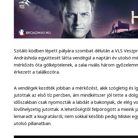
Szitáló ködben lépett pályára szombat délután a VLS Vesz
Andráshida együttesét látta vendégül a naptári év utolsó m
mérkőzés óta gólképtelenek, a zalai rivális három győzelem
érkezett a találkozóra.
A vendégek kezdték jobban a mérkőzést, akik szögletig és í
jutottak az első tíz percben, ám mindkétszer jól tette a dol
időszakban csak nyomozták a labdát a bakonyiak, de elég vo
lövőhelyzetig jutottak. A lehetőségtől felpörögött a mieink
lemaradt a kiugratásról, nem sokkal később pedig Miskei egy
utolsó pillanatban.