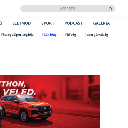
Ű
ÉLETMÓD
SPORT
PODCAST
GALÉRIA
#Európa Sportrégiója
#kék fény
#hőség
#energiaválság