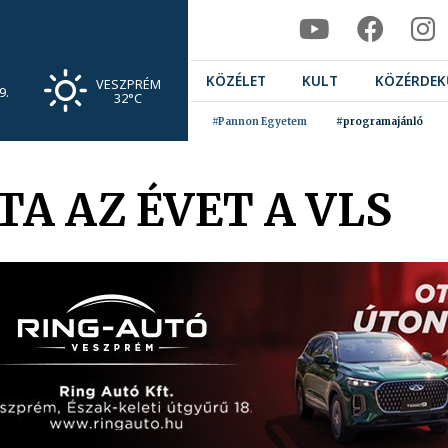
KÖZÉLET
KULT
KÖZÉRDEK
VESZPRÉM
9.
32°C
#Pannon Egyetem
#programajánló
A AZ ÉVET A VLS