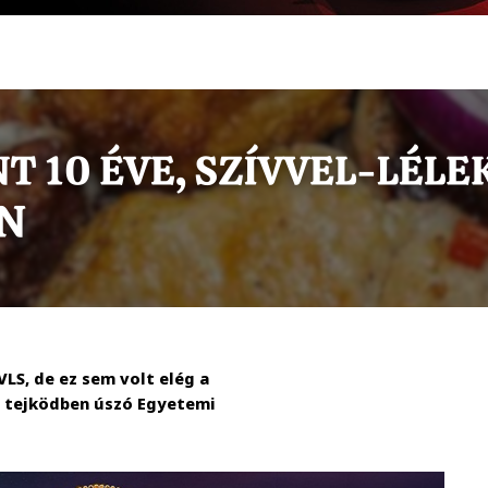
LS, de ez sem volt elég a
or tejködben úszó Egyetemi