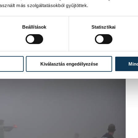
sznált más szolgáltatásokból gyűjtöttek.
Beállítások
Statisztikai
 Szegleti szúrta rá Mikler kapujára a
övetően pont befért a játékszer Mikler
Kiválasztás engedélyezése
Min