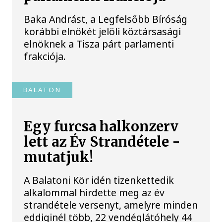
Baka Andrást, a Legfelsőbb Bíróság
korábbi elnökét jelöli köztársasági
elnöknek a Tisza párt parlamenti
frakciója.
BALATON
Egy furcsa halkonzerv
lett az Év Strandétele -
mutatjuk!
A Balatoni Kör idén tizenkettedik
alkalommal hirdette meg az év
strandétele versenyt, amelyre minden
eddiginél több, 22 vendéglátóhely 44