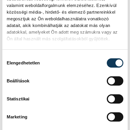
részére Pro Meritis díjat
valamint weboldalforgalmunk elemzéséhez. Ezenkívül
adományoz.
közösségi média-, hirdető- és elemező partnereinkkel
megosztjuk az Ön weboldalhasználatra vonatkozó
adatait, akik kombinálhatják az adatokat más olyan
adatokkal, amelyeket Ön adott meg számukra vagy az
A programon a fiatalabb korosztályt is
Ön által használt más szolgáltatásokból gyűjtöttek.
díjazták, hiszen a rendezvény adott
otthont az ötödik alkalommal
Hozzájárulás kiválasztása
meghirdetett Mesél a múlt című pályázat
Elengedhetetlen
díjátadójának.
Beállítások
Statisztikai
Marketing