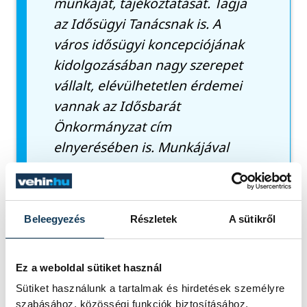
munkáját, tájékoztatását. Tagja
az Idősügyi Tanácsnak is. A
város idősügyi koncepciójának
kidolgozásában nagy szerepet
vállalt, elévülhetetlen érdemei
vannak az Idősbarát
Önkormányzat cím
elnyerésében is. Munkájával
igyekszik közelebb hozni az idős
és fiatal polgárokat. 2019-ben
Veszprém Megyei Jogú Város
Beleegyezés
Részletek
A sütikről
Polgármestere a veszprémi
idősek érdekében kifejtett
példamutató tevékenysége
Ez a weboldal sütiket használ
elismeréseként Barta Éva
Sütiket használunk a tartalmak és hirdetések személyre
szabásához, közösségi funkciók biztosításához,