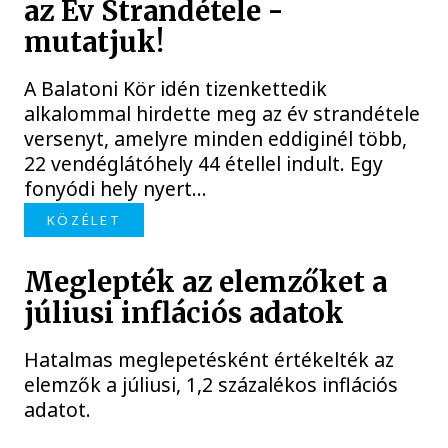
az Év Strandétele -
mutatjuk!
A Balatoni Kör idén tizenkettedik
alkalommal hirdette meg az év strandétele
versenyt, amelyre minden eddiginél több,
22 vendéglátóhely 44 étellel indult. Egy
fonyódi hely nyert...
KÖZÉLET
Meglepték az elemzőket a
júliusi inflációs adatok
Hatalmas meglepetésként értékelték az
elemzők a júliusi, 1,2 százalékos inflációs
adatot.