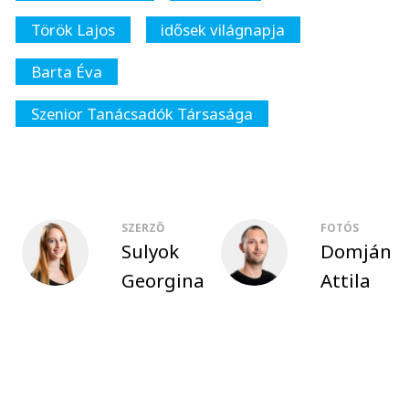
Török Lajos
idősek világnapja
Barta Éva
Szenior Tanácsadók Társasága
SZERZŐ
FOTÓS
Sulyok
Domján
Georgina
Attila