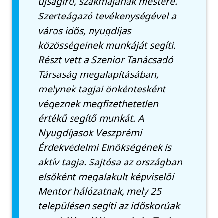
újságíró, szakmájának mestere.
Szerteágazó tevékenységével a
város idős, nyugdíjas
közösségeinek munkáját segíti.
Részt vett a Szenior Tanácsadó
Társaság megalapításában,
melynek tagjai önkéntesként
végeznek megfizethetetlen
értékű segítő munkát. A
Nyugdíjasok Veszprémi
Érdekvédelmi Elnökségének is
aktív tagja. Sajtósa az országban
elsőként megalakult képviselői
Mentor hálózatnak, mely 25
településen segíti az időskorúak