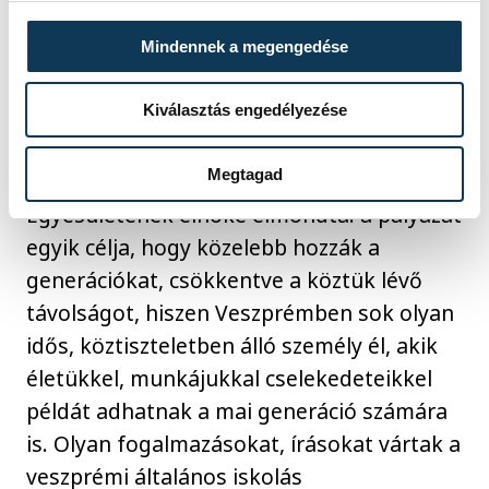
Mindennek a megengedése
Kiválasztás engedélyezése
Megtagad
Török Lajos, a Nyugdíjasok Érdekvédelmi
Egyesületének elnöke elmondta: a pályázat
egyik célja, hogy közelebb hozzák a
generációkat, csökkentve a köztük lévő
távolságot, hiszen Veszprémben sok olyan
idős, köztiszteletben álló személy él, akik
életükkel, munkájukkal cselekedeteikkel
példát adhatnak a mai generáció számára
is. Olyan fogalmazásokat, írásokat vártak a
veszprémi általános iskolás