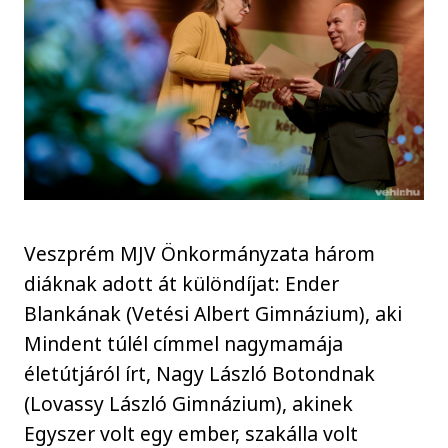
Veszprém MJV Önkormányzata három
diáknak adott át különdíjat: Ender
Blankának (Vetési Albert Gimnázium), aki
Mindent túlél címmel nagymamája
életútjáról írt, Nagy László Botondnak
(Lovassy László Gimnázium), akinek
Egyszer volt egy ember, szakálla volt