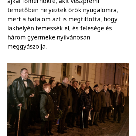
ajkai főmérnökre, akit veszprémi
temetőben helyeztek örök nyugalomra,
mert a hatalom azt is megtiltotta, hogy
lakhelyén temessék el, és felesége és
három gyermeke nyilvánosan
meggyászolja.