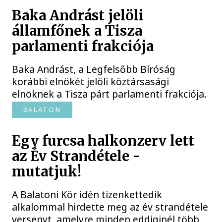
Baka Andrást jelöli
államfőnek a Tisza
parlamenti frakciója
Baka Andrást, a Legfelsőbb Bíróság
korábbi elnökét jelöli köztársasági
elnöknek a Tisza párt parlamenti frakciója.
BALATON
Egy furcsa halkonzerv lett
az Év Strandétele -
mutatjuk!
A Balatoni Kör idén tizenkettedik
alkalommal hirdette meg az év strandétele
versenyt, amelyre minden eddiginél több,