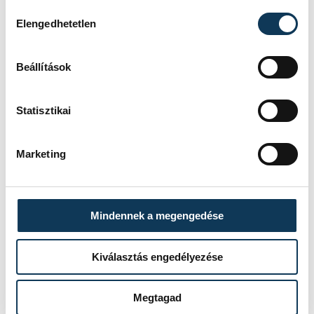
Hozzájárulás kiválasztása
Elengedhetetlen
Beállítások
Statisztikai
Marketing
Mindennek a megengedése
Az ünnepi beszéd megtartása után a
Kiválasztás engedélyezése
forradalomban és az azt követő
Megtagad
megtorlásban elesettekről név szerint is