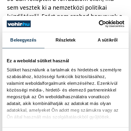
sem vesztek ki a nemzetközi politikai
küzdőtérről. Ezért nem szabad hagynunk a
szirénhangoktól elkábulva olyan eszmék
sodrába jutni, amelyik végső soron a
Beleegyezés
Részletek
A sütikről
vesztünket jelenti. Öntudattal ki kell állni
magunkért, megbecsülni hőseinket, akik
egy szabad Magyarországért cselekedtek,
Ez a weboldal sütiket használ
és még ha évtizedekkel később is, de
Sütiket használunk a tartalmak és hirdetések személyre
tettük beigazolódott. Hiszen ahogy Márai
szabásához, közösségi funkciók biztosításához,
valamint weboldalforgalmunk elemzéséhez. Ezenkívül
írja a Mennyből az angyal című
közösségi média-, hirdető- és elemező partnereinkkel
költeményében:
„Angyal, vidd meg a hírt az
megosztjuk az Ön weboldalhasználatra vonatkozó
égből, / Mindig új élet lesz a vérből.”
A mi
adatait, akik kombinálhatják az adatokat más olyan
adatokkal, amelyeket Ön adott meg számukra vagy az
hőseink véréből is született egy új élet, és
Ön által használt más szolgáltatásokból gyűjtöttek.
ennek köszönhetjük, hogy most szabadon
emlékezhetünk – zárta gondolatait Káhler.