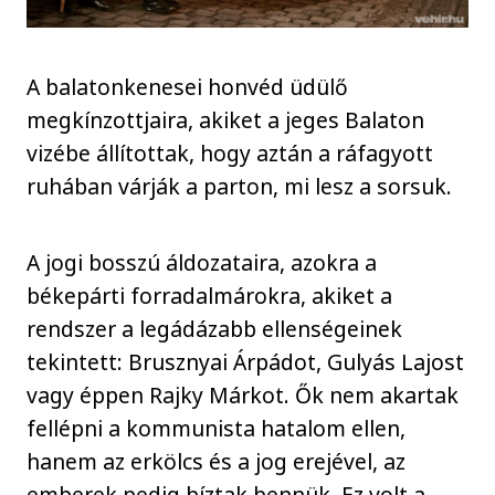
A balatonkenesei honvéd üdülő
megkínzottjaira, akiket a jeges Balaton
vizébe állítottak, hogy aztán a ráfagyott
ruhában várják a parton, mi lesz a sorsuk.
A jogi bosszú áldozataira, azokra a
békepárti forradalmárokra, akiket a
rendszer a legádázabb ellenségeinek
tekintett: Brusznyai Árpádot, Gulyás Lajost
vagy éppen Rajky Márkot. Ők nem akartak
fellépni a kommunista hatalom ellen,
hanem az erkölcs és a jog erejével, az
emberek pedig bíztak bennük. Ez volt a