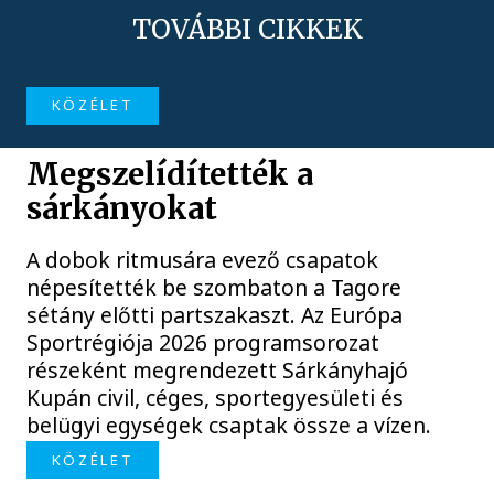
TOVÁBBI CIKKEK
KÖZÉLET
Megszelídítették a
sárkányokat
A dobok ritmusára evező csapatok
népesítették be szombaton a Tagore
sétány előtti partszakaszt. Az Európa
Sportrégiója 2026 programsorozat
részeként megrendezett Sárkányhajó
Kupán civil, céges, sportegyesületi és
belügyi egységek csaptak össze a vízen.
KÖZÉLET