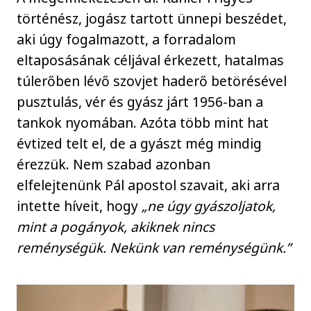
történész, jogász tartott ünnepi beszédet,
aki úgy fogalmazott, a forradalom
eltaposásának céljával érkezett, hatalmas
túlerőben lévő szovjet haderő betörésével
pusztulás, vér és gyász járt 1956-ban a
tankok nyomában. Azóta több mint hat
évtized telt el, de a gyászt még mindig
érezzük. Nem szabad azonban
elfelejtenünk Pál apostol szavait, aki arra
intette híveit, hogy
„ne úgy gyászoljatok,
mint a pogányok, akiknek nincs
reménységük. Nekünk van reménységünk.”