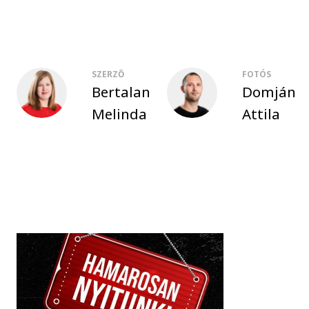
SZERZŐ
FOTÓS
Bertalan
Domján
Melinda
Attila