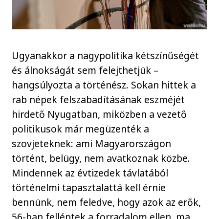
Ugyanakkor a nagypolitika kétszínűségét
és álnokságát sem felejthetjük –
hangsúlyozta a történész. Sokan hittek a
rab népek felszabadításának eszméjét
hirdető Nyugatban, miközben a vezető
politikusok már megüzenték a
szovjeteknek: ami Magyarországon
történt, belügy, nem avatkoznak közbe.
Mindennek az évtizedek távlatából
történelmi tapasztalattá kell érnie
bennünk, nem feledve, hogy azok az erők,
56-ban felléptek a forradalom ellen, ma