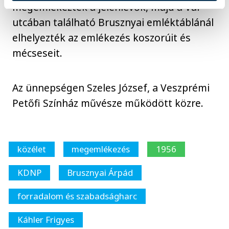
megemlékeztek a jelenlévők, majd a Vár
utcában található Brusznyai emléktáblánál
elhelyezték az emlékezés koszorúit és
mécseseit.
Az ünnepségen Szeles József, a Veszprémi
Petőfi Színház művésze működött közre.
közélet
megemlékezés
1956
KDNP
Brusznyai Árpád
forradalom és szabadságharc
Káhler Frigyes