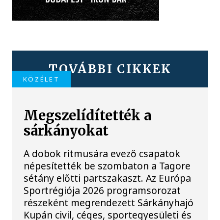
TOVÁBBI CIKKEK
KÖZÉLET
Megszelídítették a
sárkányokat
A dobok ritmusára evező csapatok
népesítették be szombaton a Tagore
sétány előtti partszakaszt. Az Európa
Sportrégiója 2026 programsorozat
részeként megrendezett Sárkányhajó
Kupán civil, céges, sportegyesületi és