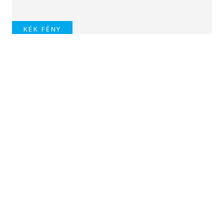
KÉK FÉNY
Két autó karambolozott
a 71-esen, Csopaknál
TOVÁBBI CIKKEK
KÖZÉLET