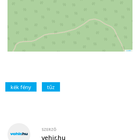
Leaflet
kék fény
tűz
SZERZŐ
vehir.hu