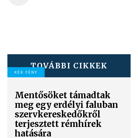
TOVÁBBI CIKKEK
KÉK FÉNY
Mentősöket támadtak
meg egy erdélyi faluban
szervkereskedőkről
terjesztett rémhírek
hatására