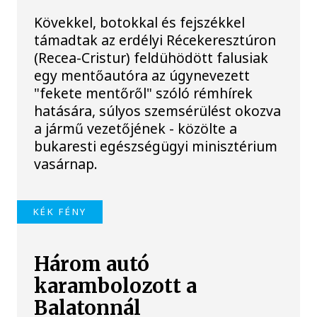
Kövekkel, botokkal és fejszékkel
támadtak az erdélyi Récekeresztúron
(Recea-Cristur) feldühödött falusiak
egy mentőautóra az úgynevezett
"fekete mentőről" szóló rémhírek
hatására, súlyos szemsérülést okozva
a jármű vezetőjének - közölte a
bukaresti egészségügyi minisztérium
vasárnap.
KÉK FÉNY
Három autó
karambolozott a
Balatonnál