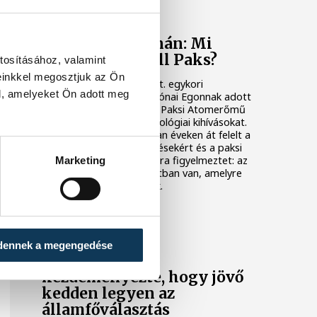
KÖZÉLET
Késéltánc a Dunán: Mi
történik, ha leáll Paks?
tosításához, valamint
einkkel megosztjuk az Ön
Mártha Imre, az MVM Zrt. egykori
l, amelyeket Ön adott meg
vezérigazgatója ATV-n Rónai Egonnak adott
interjújában vázolta fel a Paksi Atomerőmű
előtt álló példátlan technológiai kihívásokat.
A szakember, aki korábban éveken át felelt a
hazai energetikai fejlesztésekért és a paksi
blokkok működéséért, arra figyelmeztet: az
Marketing
erőmű olyan üzemállapotban van, amelyre
eredetileg nem tervezték.
KÖZÉLET
dennek a megengedése
A Tisza-frakció
kezdeményezte, hogy jövő
kedden legyen az
államfőválasztás