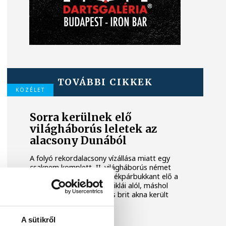
TOVÁBBI CIKKEK
KÖZÉLET
Sorra kerülnek elő
világháborús leletek az
alacsony Dunából
A folyó rekordalacsony vízállása miatt egy
csaknem komplett, II. világháborús német
DKW NZ 350-1 motorkerékpárbukkant elő a
Batthyány téri rakpart sziklái alól, máshol
pedig egy közel féltonnás brit akna került
elő.
A sütikről