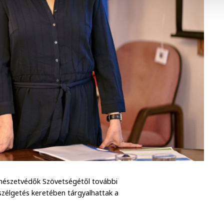
mészetvédők Szövetségétől további
eszélgetés keretében tárgyalhattak a