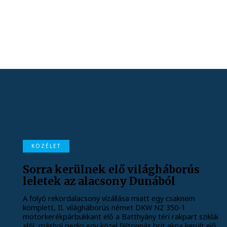
KÖZÉLET
Sorra kerülnek elő világháborús
leletek az alacsony Dunából
A folyó rekordalacsony vízállása miatt egy csaknem
komplett, II. világháborús német DKW NZ 350-1
motorkerékpárbukkant elő a Batthyány téri rakpart sziklái
alól, máshol pedig egy közel féltonnás brit akna került elő.