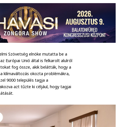
elmi Szövetség elnöke mutatta be a
Európai Unió által is felkarolt alulról
kat fog össze, akik belátták, hogy a
i a klímaváltozás okozta problémákra,
zel 9000 település tagja a
ozva azt tűzte ki céljául, hogy tagjai
átását.