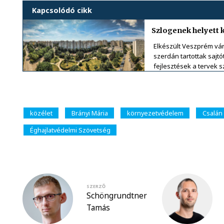
Kapcsolódó cikk
Szlogenek helyett k
Elkészült Veszprém vár
szerdán tartottak sajt
fejlesztések a tervek s
közélet
Brányi Mária
környezetvédelem
Csalán
Éghajlatvédelmi Szövetség
SZERZŐ
Schöngrundtner
Tamás