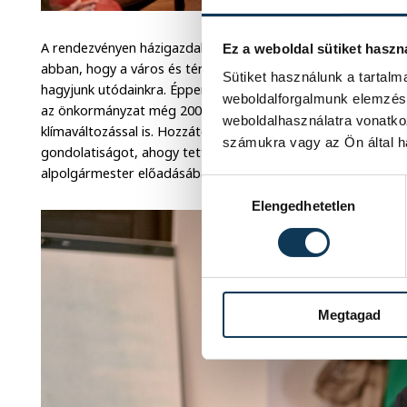
A rendezvényen házigazdaként Brányi Mária is felszólalt, aki 
Ez a weboldal sütiket haszn
abban, hogy a város és térsége hosszú távon is jó életfeltéte
Sütiket használunk a tartal
hagyjunk utódainkra. Éppen ezért Magyarországon az elsők 
weboldalforgalmunk elemzésé
az önkormányzat még 2008-ban, ami foglalkozik a mára már 
weboldalhasználatra vonatko
klímaváltozással is. Hozzátette: a jövő tervezésekor valamen
számukra vagy az Ön által ha
gondolatiságot, ahogy tették ezt a szeptemberben elfogadot
alpolgármester előadásában részletesebben is bemutatta ezt
Hozzájárulás kiválasztása
Elengedhetetlen
Megtagad