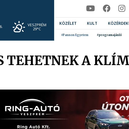
KÖZÉLET
KULT
KÖZÉRDEK
VESZPRÉM
6.
29°C
#Pannon Egyetem
#programajánló
IS TEHETNEK A KLÍ