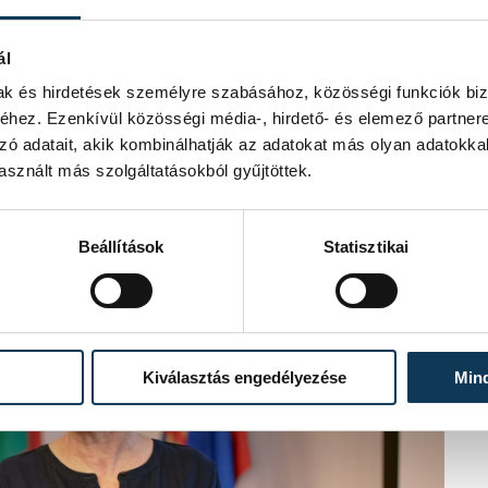
kijelentette: Veszprém elkötelezett
ál
leket biztosítson, élhető települést
mak és hirdetések személyre szabásához, közösségi funkciók biz
között fogadott el energiastratégiát
hez. Ezenkívül közösségi média-, hirdető- és elemező partner
a saját bőrünkön is érezhető
zó adatait, akik kombinálhatják az adatokat más olyan adatokka
nyi területen figyelembe veszik ezt a
sznált más szolgáltatásokból gyűjtöttek.
t zöldstratégia kidolgozásakor is. Az
 a stratégiát.
Beállítások
Statisztikai
Kiválasztás engedélyezése
Min