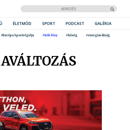
Ű
ÉLETMÓD
SPORT
PODCAST
GALÉRIA
#Európa Sportrégiója
#kék fény
#hőség
#energiaválság
MAVÁLTOZÁS