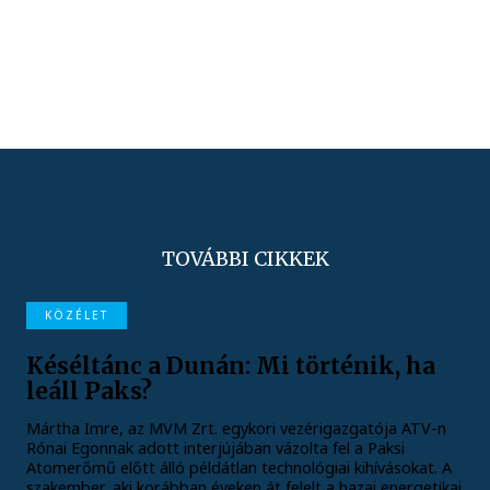
TOVÁBBI CIKKEK
KÖZÉLET
Késéltánc a Dunán: Mi történik, ha
leáll Paks?
Mártha Imre, az MVM Zrt. egykori vezérigazgatója ATV-n
Rónai Egonnak adott interjújában vázolta fel a Paksi
Atomerőmű előtt álló példátlan technológiai kihívásokat. A
szakember, aki korábban éveken át felelt a hazai energetikai