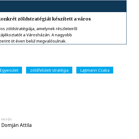
onkrét zöldstratégiát készített a város
os zöldstratégiája, amelynek részleteiről
ótájékoztatót a Városházán. A nagyobb
zerint öt éven belül megvalósulnak.
 Egyesület
zöldfelületi stratégia
Lajtmann Csaba
FOTÓS
Domján Attila