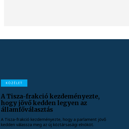
KÖZÉLET
A Tisza-frakció kezdeményezte,
hogy jövő kedden legyen az
államfőválasztás
A Tisza-frakció kezdeményezte, hogy a parlament jövő
kedden válassza meg az új köztársasági elnököt.