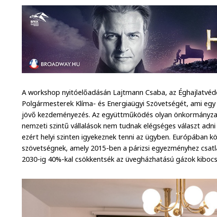
A workshop nyitóelőadásán Lajtmann Csaba, az Éghajlatvéd
Polgármesterek Klíma- és Energiaügyi Szövetségét, ami egy az 
jövő kezdeményezés. Az együttműködés olyan önkormányzato
nemzeti szintű vállalások nem tudnak elégséges választ adn
ezért helyi szinten igyekeznek tenni az ügyben. Európában kö
szövetségnek, amely 2015-ben a párizsi egyezményhez csatlak
2030-ig 40%-kal csökkentsék az üvegházhatású gázok kibocs