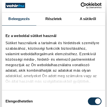
áramvezető sínek gyártását jelenleg
automatizálják
Beleegyezés
Részletek
A sütikről
gazdaság
VOSZ
Controlsoft Kft
Ez a weboldal sütiket használ
Berzsenyi Miklós
Sütiket használunk a tartalmak és hirdetések személyre
szabásához, közösségi funkciók biztosításához,
valamint weboldalforgalmunk elemzéséhez. Ezenkívül
közösségi média-, hirdető- és elemező partnereinkkel
megosztjuk az Ön weboldalhasználatra vonatkozó
adatait, akik kombinálhatják az adatokat más olyan
SZERZŐ
adatokkal, amelyeket Ön adott meg számukra vagy az
vehir.hu
Ön által használt más szolgáltatásokból gyűjtöttek.
Hozzájárulás kiválasztása
Elengedhetetlen