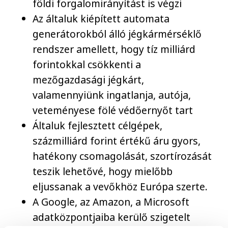
földi forgalomirányítást is végzi
Az általuk kiépített automata
generátorokból álló jégkármérséklő
rendszer amellett, hogy tíz milliárd
forintokkal csökkenti a
mezőgazdasági jégkárt,
valamennyiünk ingatlanja, autója,
veteményese fölé védőernyőt tart
Általuk fejlesztett célgépek,
százmilliárd forint értékű áru gyors,
hatékony csomagolását, szortírozását
teszik lehetővé, hogy mielőbb
eljussanak a vevőkhöz Európa szerte.
A Google, az Amazon, a Microsoft
adatközpontjaiba kerülő szigetelt