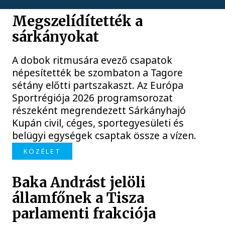
Megszelídítették a
sárkányokat
A dobok ritmusára evező csapatok
népesítették be szombaton a Tagore
sétány előtti partszakaszt. Az Európa
Sportrégiója 2026 programsorozat
részeként megrendezett Sárkányhajó
Kupán civil, céges, sportegyesületi és
belügyi egységek csaptak össze a vízen.
KÖZÉLET
Baka Andrást jelöli
államfőnek a Tisza
parlamenti frakciója