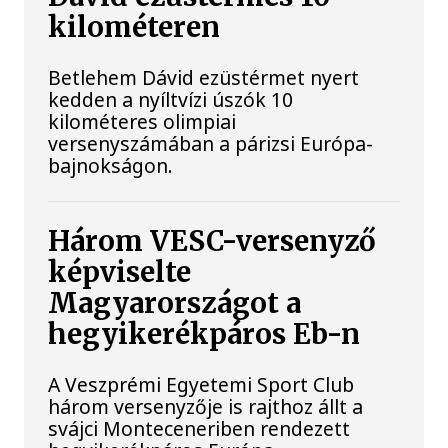
kilométeren
Betlehem Dávid ezüstérmet nyert
kedden a nyíltvízi úszók 10
kilométeres olimpiai
versenyszámában a párizsi Európa-
bajnokságon.
Három VESC-versenyző
képviselte
Magyarországot a
hegyikerékpáros Eb-n
A Veszprémi Egyetemi Sport Club
három versenyzője is rajthoz állt a
svájci Monteceneriben rendezett