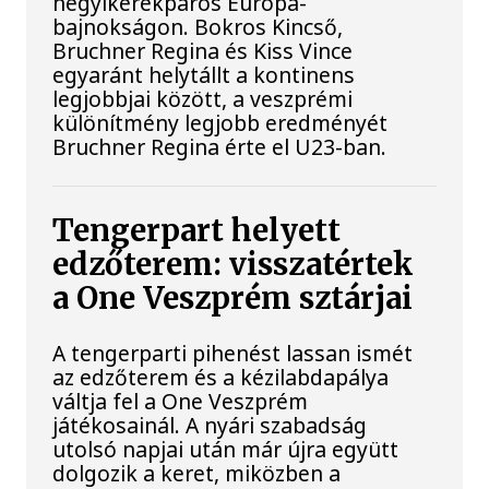
hegyikerékpáros Európa-
bajnokságon. Bokros Kincső,
Bruchner Regina és Kiss Vince
egyaránt helytállt a kontinens
legjobbjai között, a veszprémi
különítmény legjobb eredményét
Bruchner Regina érte el U23-ban.
Tengerpart helyett
edzőterem: visszatértek
a One Veszprém sztárjai
A tengerparti pihenést lassan ismét
az edzőterem és a kézilabdapálya
váltja fel a One Veszprém
játékosainál. A nyári szabadság
utolsó napjai után már újra együtt
dolgozik a keret, miközben a