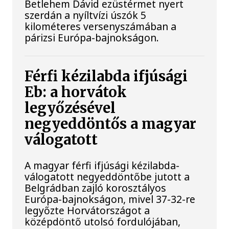
Betlehem Dávid ezüstérmet nyert
szerdán a nyíltvízi úszók 5
kilométeres versenyszámában a
párizsi Európa-bajnokságon.
Férfi kézilabda ifjúsági
Eb: a horvátok
legyőzésével
negyeddöntős a magyar
válogatott
A magyar férfi ifjúsági kézilabda-
válogatott negyeddöntőbe jutott a
Belgrádban zajló korosztályos
Európa-bajnokságon, mivel 37-32-re
legyőzte Horvátországot a
középdöntő utolsó fordulójában,