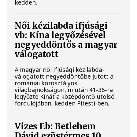
kedden.
Női kézilabda ifjúsági
vb: Kína legyőzésével
negyeddöntős a magyar
válogatott
A magyar női ifjúsági kézilabda-
válogatott negyeddöntőbe jutott a
romániai korosztályos
világbajnokságon, miután 41-36-ra
legyőzte Kínát a középdöntő utolsó
fordulójában, kedden Pitesti-ben.
Vizes Eb: Betlehem
Dávid ezüstérmes 10