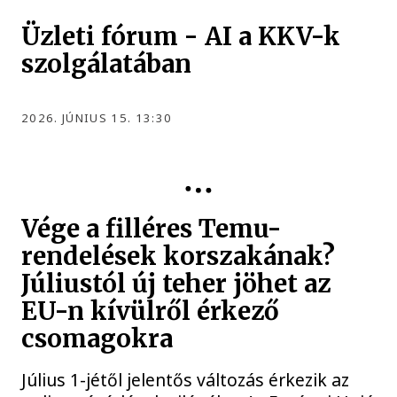
Üzleti fórum - AI a KKV-k
szolgálatában
2026. JÚNIUS 15. 13:30
KÖZÉLET
Vége a filléres Temu-
rendelések korszakának?
Júliustól új teher jöhet az
EU-n kívülről érkező
csomagokra
Július 1-jétől jelentős változás érkezik az