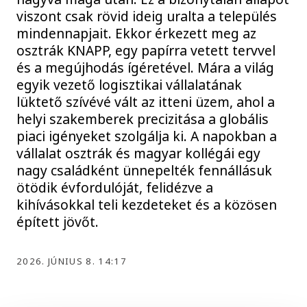
viszont csak rövid ideig uralta a település
mindennapjait. Ekkor érkezett meg az
osztrák KNAPP, egy papírra vetett tervvel
és a megújhodás ígéretével. Mára a világ
egyik vezető logisztikai vállalatának
lüktető szívévé vált az itteni üzem, ahol a
helyi szakemberek precizitása a globális
piaci igényeket szolgálja ki. A napokban a
vállalat osztrák és magyar kollégái egy
nagy családként ünnepelték fennállásuk
ötödik évfordulóját, felidézve a
kihívásokkal teli kezdeteket és a közösen
épített jövőt.
2026. JÚNIUS 8. 14:17
KÖZÉLET