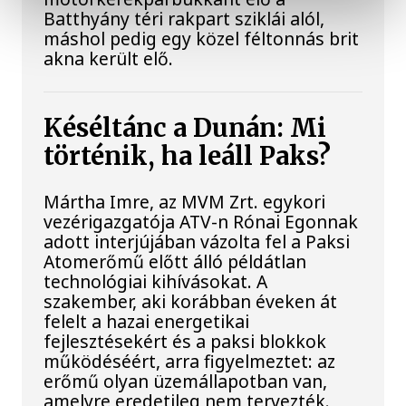
Batthyány téri rakpart sziklái alól,
máshol pedig egy közel féltonnás brit
akna került elő.
Késéltánc a Dunán: Mi
történik, ha leáll Paks?
Mártha Imre, az MVM Zrt. egykori
vezérigazgatója ATV-n Rónai Egonnak
adott interjújában vázolta fel a Paksi
Atomerőmű előtt álló példátlan
technológiai kihívásokat. A
szakember, aki korábban éveken át
felelt a hazai energetikai
fejlesztésekért és a paksi blokkok
működéséért, arra figyelmeztet: az
erőmű olyan üzemállapotban van,
amelyre eredetileg nem tervezték.