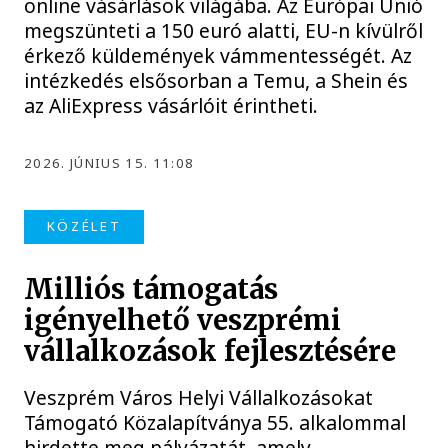
online vásárlások világába. Az Európai Unió
megszünteti a 150 euró alatti, EU-n kívülről
érkező küldemények vámmentességét. Az
intézkedés elsősorban a Temu, a Shein és
az AliExpress vásárlóit érintheti.
2026. JÚNIUS 15. 11:08
KÖZÉLET
Milliós támogatás
igényelhető veszprémi
vállalkozások fejlesztésére
Veszprém Város Helyi Vállalkozásokat
Támogató Közalapítványa 55. alkalommal
hirdette meg pályázatát, amely