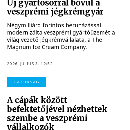
Új gyártósorral bővül a
veszprémi jégkrémgyár
Négymilliárd forintos beruházással
modernizálta veszprémi gyártóüzemét a
világ vezető jégkrémvállalata, a The
Magnum Ice Cream Company.
2026. JÚLIUS 3. 12:52
GAZDASÁG
A cápák között
befektetőjével nézhettek
szembe a veszprémi
vállalkozók