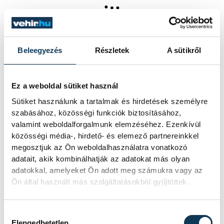
35 év stabilitás, fejlődés és
megújulás – jubileumát
Beleegyezés
Részletek
A sütikről
ünnepli a Chemark Zrt.
Idén különleges mérföldkőhöz érkezett
Ez a weboldal sütiket használ
a Berhida – Peremarton gyártelepi
Sütiket használunk a tartalmak és hirdetések személyre
CHEMARK Zrt: a vállalat fennállásának 35.
szabásához, közösségi funkciók biztosításához,
évfordulóját ünnepli. Az 1991-ben alapított
valamint weboldalforgalmunk elemzéséhez. Ezenkívül
társaság mára nemcsak a hazai ipar
közösségi média-, hirdető- és elemező partnereinkkel
meghatározó szereplőjévé vált, hanem
megosztjuk az Ön weboldalhasználatra vonatkozó
Európa növényvédőszer-iparának egyik
adatait, akik kombinálhatják az adatokat más olyan
kiemelkedő vállalatává is fejlődött.
adatokkal, amelyeket Ön adott meg számukra vagy az
Ön által használt más szolgáltatásokból gyűjtöttek.
2026. JÚNIUS 2. 21:09
Hozzájárulás kiválasztása
Elengedhetetlen