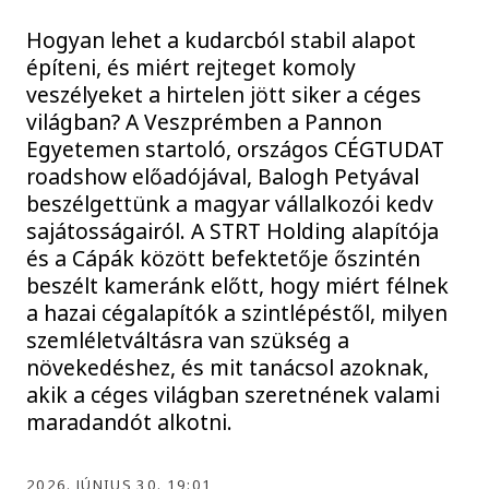
Hogyan lehet a kudarcból stabil alapot
építeni, és miért rejteget komoly
veszélyeket a hirtelen jött siker a céges
világban? A Veszprémben a Pannon
Egyetemen startoló, országos CÉGTUDAT
roadshow előadójával, Balogh Petyával
beszélgettünk a magyar vállalkozói kedv
sajátosságairól. A STRT Holding alapítója
és a Cápák között befektetője őszintén
beszélt kameránk előtt, hogy miért félnek
a hazai cégalapítók a szintlépéstől, milyen
szemléletváltásra van szükség a
növekedéshez, és mit tanácsol azoknak,
akik a céges világban szeretnének valami
maradandót alkotni.
2026. JÚNIUS 30. 19:01