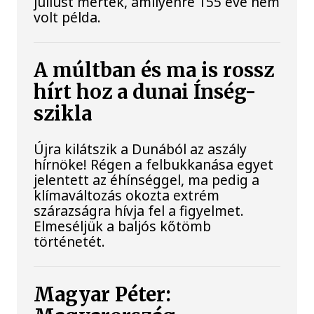
júliust mértek, amilyenre 155 éve nem
volt példa.
A múltban és ma is rossz
hírt hoz a dunai Ínség-
szikla
Újra kilátszik a Dunából az aszály
hírnöke! Régen a felbukkanása egyet
jelentett az éhínséggel, ma pedig a
klímaváltozás okozta extrém
szárazságra hívja fel a figyelmet.
Elmeséljük a baljós kőtömb
történetét.
Magyar Péter: