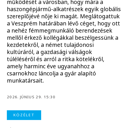
működését a városban, hogy mára a
haszongépjármű-alkatrészek egyik globális
szereplőjévé nője ki magát. Meglátogattuk
a Veszprém határában lévő céget, hogy ott
a nehéz fémmegmunkáló berendezések
mellől érkező kollégákkal beszélgessünk a
kezdetekről, a német tulajdonosi
kultúráról, a gazdasági válságok
túléléséről és arról a ritka kötelékről,
amely harminc éve ugyanahhoz a
csarnokhoz láncolja a gyár alapító
munkatársait.
2026. JÚNIUS 29. 15:30
KÖZÉLET