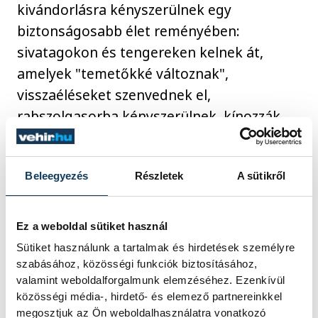
kivándorlásra kényszerülnek egy
biztonságosabb élet reményében:
sivatagokon és tengereken kelnek át,
amelyek "temetőkké változnak",
visszaéléseket szenvednek el,
rabszolgasorba kényszerülnek, kínozzák
őket "embertelen táborokban", vagy a
"közöny falával" szembesülnek.
Beleegyezés
Részletek
A sütikről
Ferenc pápa fényt sürgetett az egoizmus
uralta emberiség életében, a
Ez a weboldal sütiket használ
"megkeményedett szívek" számára.
Sütiket használunk a tartalmak és hirdetések személyre
szabásához, közösségi funkciók biztosításához,
Kijelentette: ajándékozzunk mosolyt az
valamint weboldalforgalmunk elemzéséhez. Ezenkívül
elhagyott, erőszakot szenvedő
közösségi média-, hirdető- és elemező partnereinkkel
gyermekeknek, adjunk ruhát a
megosztjuk az Ön weboldalhasználatra vonatkozó