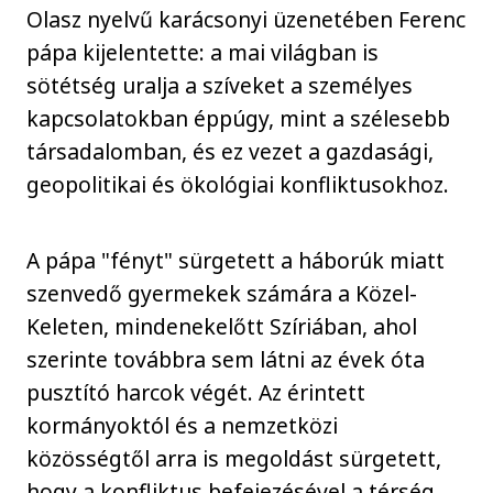
Olasz nyelvű karácsonyi üzenetében Ferenc
pápa kijelentette: a mai világban is
sötétség uralja a szíveket a személyes
kapcsolatokban éppúgy, mint a szélesebb
társadalomban, és ez vezet a gazdasági,
geopolitikai és ökológiai konfliktusokhoz.
A pápa "fényt" sürgetett a háborúk miatt
szenvedő gyermekek számára a Közel-
Keleten, mindenekelőtt Szíriában, ahol
szerinte továbbra sem látni az évek óta
pusztító harcok végét. Az érintett
kormányoktól és a nemzetközi
közösségtől arra is megoldást sürgetett,
hogy a konfliktus befejezésével a térség