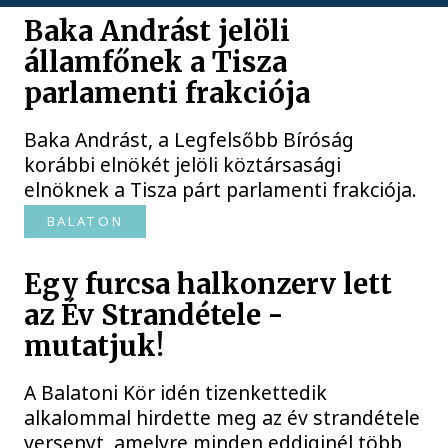
Baka Andrást jelöli
államfőnek a Tisza
parlamenti frakciója
Baka Andrást, a Legfelsőbb Bíróság
korábbi elnökét jelöli köztársasági
elnöknek a Tisza párt parlamenti frakciója.
BALATON
Egy furcsa halkonzerv lett
az Év Strandétele -
mutatjuk!
A Balatoni Kör idén tizenkettedik
alkalommal hirdette meg az év strandétele
versenyt, amelyre minden eddiginél több,