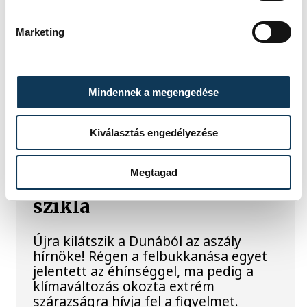
Rá sem ismerünk Európára,
Marketing
kontinensszerte rekordokat dönt a
hőség. Magyarország a legforróbb
országok közé került, miközben az
Egyesült Királyságban olyan száraz
Mindennek a megengedése
júliust mértek, amilyenre 155 éve nem
volt példa.
Kiválasztás engedélyezése
A múltban és ma is rossz
Megtagad
hírt hoz a dunai Ínség-
szikla
Újra kilátszik a Dunából az aszály
hírnöke! Régen a felbukkanása egyet
jelentett az éhínséggel, ma pedig a
klímaváltozás okozta extrém
szárazságra hívja fel a figyelmet.