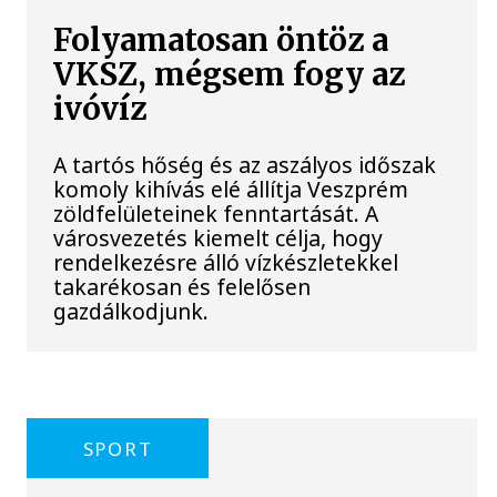
Folyamatosan öntöz a
VKSZ, mégsem fogy az
ivóvíz
A tartós hőség és az aszályos időszak
komoly kihívás elé állítja Veszprém
zöldfelületeinek fenntartását. A
városvezetés kiemelt célja, hogy
rendelkezésre álló vízkészletekkel
takarékosan és felelősen
gazdálkodjunk.
SPORT