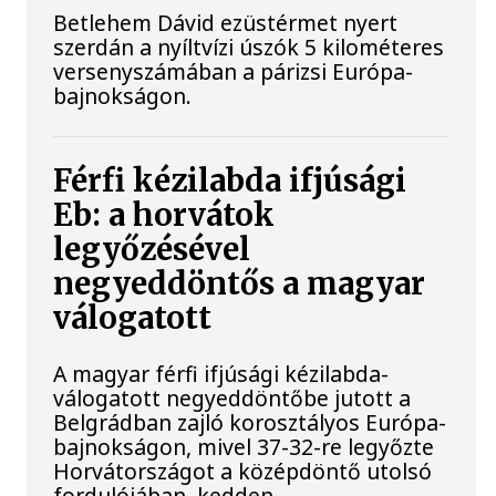
Betlehem Dávid ezüstérmet nyert
szerdán a nyíltvízi úszók 5 kilométeres
versenyszámában a párizsi Európa-
bajnokságon.
Férfi kézilabda ifjúsági
Eb: a horvátok
legyőzésével
negyeddöntős a magyar
válogatott
A magyar férfi ifjúsági kézilabda-
válogatott negyeddöntőbe jutott a
Belgrádban zajló korosztályos Európa-
bajnokságon, mivel 37-32-re legyőzte
Horvátországot a középdöntő utolsó
fordulójában, kedden.