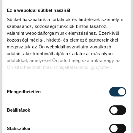
Valami óriási csapódott a
Ez a weboldal sütiket használ
Holdba ma reggel
Sütiket használunk a tartalmak és hirdetések személyre
szabásához, közösségi funkciók biztosításához,
Rendhagyó esemény zajlott le kedden
valamint weboldalforgalmunk elemzéséhez. Ezenkívül
reggel. Magyar idő szerint 8:35 körül a
közösségi média-, hirdető- és elemező partnereinkkel
Hold felszínébe csapódott a SpaceX
megosztjuk az Ön weboldalhasználatra vonatkozó
egyik Falcon–9 rakétájának felső
adatait, akik kombinálhatják az adatokat más olyan
fokozata. A becsapódást a Földről
adatokkal, amelyeket Ön adott meg számukra vagy az
szabad szemmel nem lehetett látni, a
Ön által használt más szolgáltatásokból gyűjtöttek.
szakemberek azonban távcsövekkel
figyelték az eseményt.
Hozzájárulás kiválasztása
Elengedhetetlen
Rekordok Európában –
Magyarország a
Beállítások
legforróbb, Angliában
szárazság tombol
Statisztikai