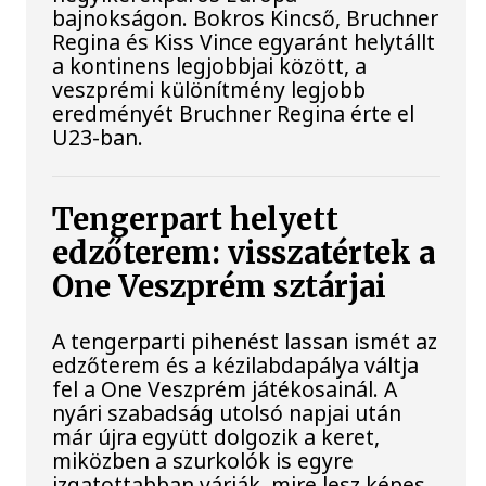
bajnokságon. Bokros Kincső, Bruchner
Regina és Kiss Vince egyaránt helytállt
a kontinens legjobbjai között, a
veszprémi különítmény legjobb
eredményét Bruchner Regina érte el
U23-ban.
Tengerpart helyett
edzőterem: visszatértek a
One Veszprém sztárjai
A tengerparti pihenést lassan ismét az
edzőterem és a kézilabdapálya váltja
fel a One Veszprém játékosainál. A
nyári szabadság utolsó napjai után
már újra együtt dolgozik a keret,
miközben a szurkolók is egyre
izgatottabban várják, mire lesz képes