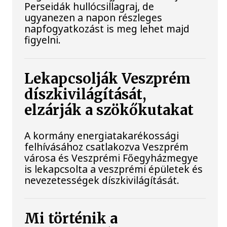
Perseidák hullócsillagraj, de
ugyanezen a napon részleges
napfogyatkozást is meg lehet majd
figyelni.
Lekapcsolják Veszprém
díszkivilágítását,
elzárják a szökőkutakat
A kormány energiatakarékossági
felhívásához csatlakozva Veszprém
városa és Veszprémi Főegyházmegye
is lekapcsolta a veszprémi épületek és
nevezetességek díszkivilágítását.
Mi történik a