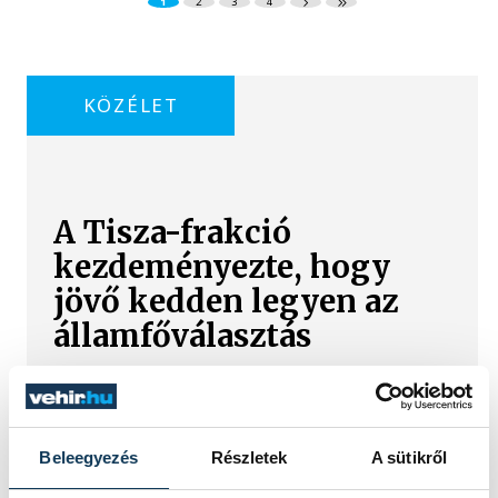
1
2
3
4
KÖZÉLET
A Tisza-frakció
kezdeményezte, hogy
jövő kedden legyen az
államfőválasztás
A Tisza-frakció kezdeményezte, hogy a
parlament jövő kedden válassza meg
az új köztársasági elnököt.
Beleegyezés
Részletek
A sütikről