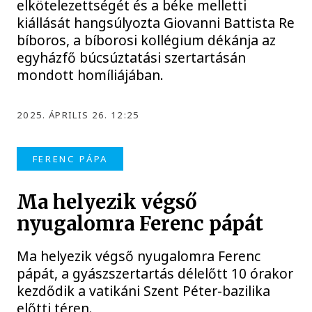
elkötelezettségét és a béke melletti
kiállását hangsúlyozta Giovanni Battista Re
bíboros, a bíborosi kollégium dékánja az
egyházfő búcsúztatási szertartásán
mondott homíliájában.
2025. ÁPRILIS 26. 12:25
FERENC PÁPA
Ma helyezik végső
nyugalomra Ferenc pápát
Ma helyezik végső nyugalomra Ferenc
pápát, a gyászszertartás délelőtt 10 órakor
kezdődik a vatikáni Szent Péter-bazilika
előtti téren.