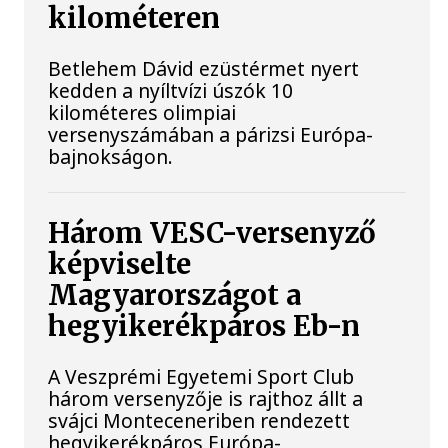
kilométeren
Betlehem Dávid ezüstérmet nyert
kedden a nyíltvízi úszók 10
kilométeres olimpiai
versenyszámában a párizsi Európa-
bajnokságon.
Három VESC-versenyző
képviselte
Magyarországot a
hegyikerékpáros Eb-n
A Veszprémi Egyetemi Sport Club
három versenyzője is rajthoz állt a
svájci Monteceneriben rendezett
hegyikerékpáros Európa-