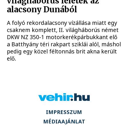
világháborús leletek az
alacsony Dunából
A folyó rekordalacsony vízállása miatt egy
csaknem komplett, II. világháborús német
DKW NZ 350-1 motorkerékpárbukkant elő
a Batthyány téri rakpart sziklái alól, máshol
pedig egy közel féltonnás brit akna került
elő.
IMPRESSZUM
MÉDIAAJÁNLAT