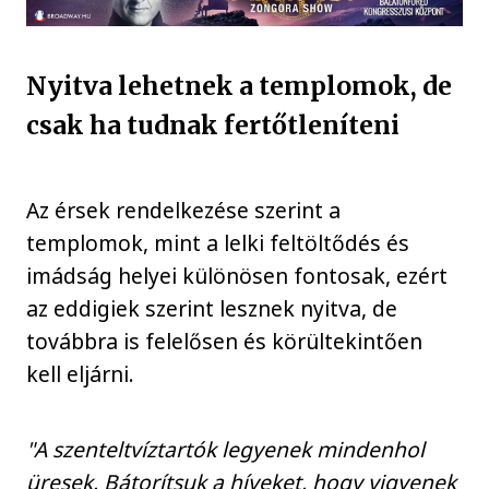
Nyitva lehetnek a templomok, de
csak ha tudnak fertőtleníteni
Az érsek rendelkezése szerint a
templomok, mint a lelki feltöltődés és
imádság helyei különösen fontosak, ezért
az eddigiek szerint lesznek nyitva, de
továbbra is felelősen és körültekintően
kell eljárni.
"A szenteltvíztartók legyenek mindenhol
üresek. Bátorítsuk a híveket, hogy vigyenek