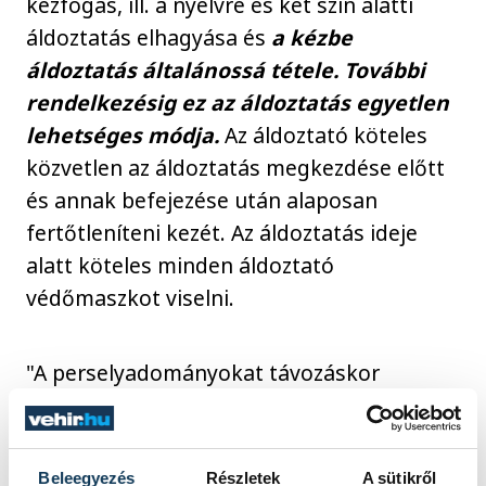
kézfogás, ill. a nyelvre és két szín alatti
áldoztatás elhagyása és
a kézbe
áldoztatás általánossá tétele. További
rendelkezésig ez az áldoztatás egyetlen
lehetséges módja.
Az áldoztató köteles
közvetlen az áldoztatás megkezdése előtt
és annak befejezése után alaposan
fertőtleníteni kezét. Az áldoztatás ideje
alatt köteles minden áldoztató
védőmaszkot viselni.
"A perselyadományokat távozáskor
helyezzék a kosarakba vagy perselyekbe a
kijáratnál, kerülve a csoportosulást. Hívjuk
fel a hívek figyelmét arra, hogy banki
Beleegyezés
Részletek
A sütikről