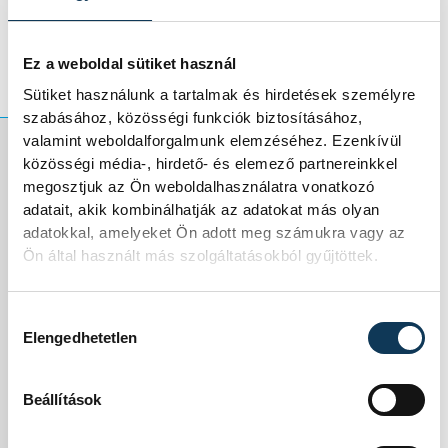
átutalással is eljuttathatják adományukat
vagy más célú támogatásukat."
Ez a weboldal sütiket használ
Sütiket használunk a tartalmak és hirdetések személyre
szabásához, közösségi funkciók biztosításához,
valamint weboldalforgalmunk elemzéséhez. Ezenkívül
közösségi média-, hirdető- és elemező partnereinkkel
Az érsek azt kéri,
megosztjuk az Ön weboldalhasználatra vonatkozó
adatait, akik kombinálhatják az adatokat más olyan
hogy a koruk vagy
adatokkal, amelyeket Ön adott meg számukra vagy az
Ön által használt más szolgáltatásokból gyűjtöttek.
betegségük miatt
veszélyeztetett
Hozzájárulás kiválasztása
Elengedhetetlen
hívek továbbra is
Beállítások
maradjanak otthon,