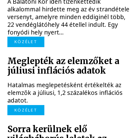
A Balatoni Kör idén tizenkettedik
alkalommal hirdette meg az év strandétele
versenyt, amelyre minden eddiginél több,
22 vendéglátóhely 44 étellel indult. Egy
fonyódi hely nyert...
KÖZÉLET
Meglepték az elemzőket a
júliusi inflációs adatok
Hatalmas meglepetésként értékelték az
elemzők a júliusi, 1,2 százalékos inflációs
adatot.
KÖZÉLET
Sorra kerülnek elő