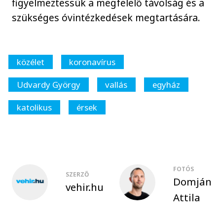
figyelmeztessük a megfelelő távolság és a
szükséges óvintézkedések megtartására.
közélet
koronavírus
Udvardy György
vallás
egyház
katolikus
érsek
FOTÓS
SZERZŐ
Domján
vehir.hu
Attila