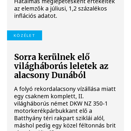
Hatalmas meglepetésként értékelték
az elemzők a júliusi, 1,2 százalékos
inflációs adatot.
KÖZÉLET
Sorra kerülnek elő
világháborús leletek az
alacsony Dunából
A folyó rekordalacsony vízállása miatt
egy csaknem komplett, II.
világháborús német DKW NZ 350-1
motorkerékpárbukkant elő a
Batthyány téri rakpart sziklái alól,
máshol pedig egy közel féltonnás brit