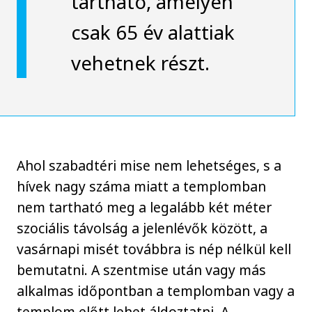
tartható, amelyen
csak 65 év alattiak
vehetnek részt.
Ahol szabadtéri mise nem lehetséges, s a
hívek nagy száma miatt a templomban
nem tartható meg a legalább két méter
szociális távolság a jelenlévők között, a
vasárnapi misét továbbra is nép nélkül kell
bemutatni. A szentmise után vagy más
alkalmas időpontban a templomban vagy a
templom előtt lehet áldoztatni. A