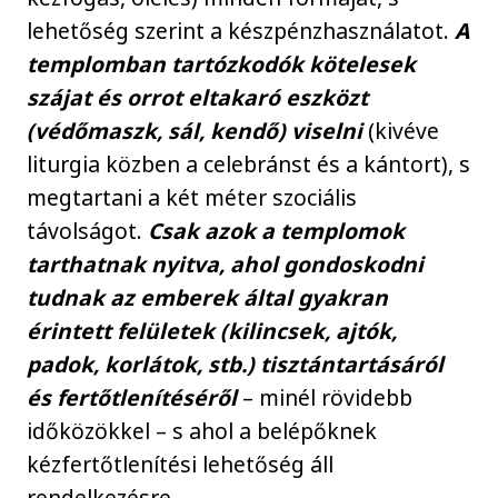
lehetőség szerint a készpénzhasználatot.
A
templomban tartózkodók kötelesek
szájat és orrot eltakaró eszközt
(védőmaszk, sál, kendő) viselni
(kivéve
liturgia közben a celebránst és a kántort), s
megtartani a két méter szociális
távolságot.
Csak azok a templomok
tarthatnak nyitva, ahol gondoskodni
tudnak az emberek által gyakran
érintett felületek (kilincsek, ajtók,
padok, korlátok, stb.) tisztántartásáról
és fertőtlenítéséről
– minél rövidebb
időközökkel – s ahol a belépőknek
kézfertőtlenítési lehetőség áll
rendelkezésre.