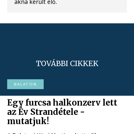
akna került elő.
TOVÁBBI CIKKEK
BALATON
Egy furcsa halkonzerv lett
az Év Strandétele -
mutatjuk!