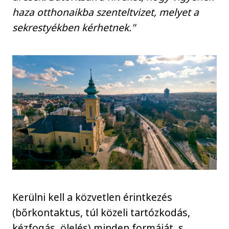
haza otthonaikba szenteltvizet, melyet a
sekrestyékben kérhetnek."
Kerülni kell a közvetlen érintkezés
(bőrkontaktus, túl közeli tartózkodás,
kézfogás, ölelés) minden formáját, s