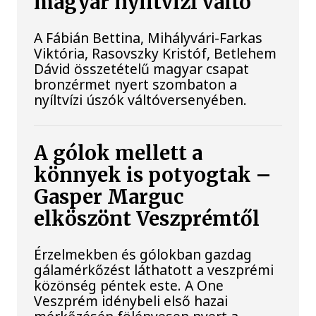
magyar nyíltvízi váltó
A Fábián Bettina, Mihályvári-Farkas
Viktória, Rasovszky Kristóf, Betlehem
Dávid összetételű magyar csapat
bronzérmet nyert szombaton a
nyíltvízi úszók váltóversenyében.
A gólok mellett a
könnyek is potyogtak –
Gasper Marguc
elköszönt Veszprémtől
Érzelmekben és gólokban gazdag
gálamérkőzést láthatott a veszprémi
közönség péntek este. A One
Veszprém idénybeli első hazai