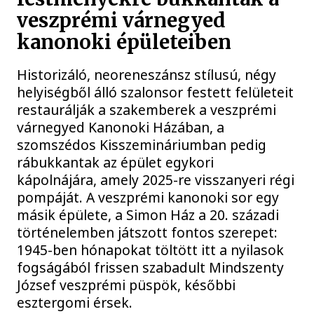
veszprémi várnegyed
kanonoki épületeiben
Historizáló, neoreneszánsz stílusú, négy
helyiségből álló szalonsor festett felületeit
restaurálják a szakemberek a veszprémi
várnegyed Kanonoki Házában, a
szomszédos Kisszemináriumban pedig
rábukkantak az épület egykori
kápolnájára, amely 2025-re visszanyeri régi
pompáját. A veszprémi kanonoki sor egy
másik épülete, a Simon Ház a 20. századi
történelemben játszott fontos szerepet:
1945-ben hónapokat töltött itt a nyilasok
fogságából frissen szabadult Mindszenty
József veszprémi püspök, későbbi
esztergomi érsek.