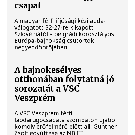
csapat
A magyar férfi ifjúsági kézilabda-
válogatott 32-27-re kikapott
Szlovéniától a belgrádi korosztályos
Európa-bajnokság csütörtöki
negyeddöntőjében.
A bajnokesélyes
otthonában folytatná jó
sorozatát a VSC
Veszprém
A VSC Veszprém férfi
labdarúgócsapata szombaton újabb
komoly erőfelmérő előtt áll: Gunther
Zsolt együttese az NB III