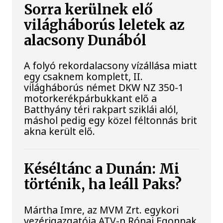
Sorra kerülnek elő
világháborús leletek az
alacsony Dunából
A folyó rekordalacsony vízállása miatt
egy csaknem komplett, II.
világháborús német DKW NZ 350-1
motorkerékpárbukkant elő a
Batthyány téri rakpart sziklái alól,
máshol pedig egy közel féltonnás brit
akna került elő.
Késéltánc a Dunán: Mi
történik, ha leáll Paks?
Mártha Imre, az MVM Zrt. egykori
vezérigazgatója ATV-n Rónai Egonnak