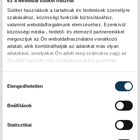
Ez a weboldal sütiket használ
meg az új köztársasági elnököt.
Sütiket használunk a tartalmak és hirdetések személyre
szabásához, közösségi funkciók biztosításához,
Valami óriási csapódott a
valamint weboldalforgalmunk elemzéséhez. Ezenkívül
közösségi média-, hirdető- és elemező partnereinkkel
Holdba ma reggel
megosztjuk az Ön weboldalhasználatra vonatkozó
adatait, akik kombinálhatják az adatokat más olyan
Rendhagyó esemény zajlott le kedden
adatokkal, amelyeket Ön adott meg számukra vagy az
reggel. Magyar idő szerint 8:35 körül
Ön által használt más szolgáltatásokból gyűjtöttek.
a Hold felszínébe csapódott a SpaceX
egyik Falcon–9 rakétájának felső
fokozata. A becsapódást a Földről
Hozzájárulás kiválasztása
szabad szemmel nem lehetett látni, a
Elengedhetetlen
szakemberek azonban távcsövekkel
figyelték az eseményt.
Beállítások
Rekordok Európában –
Statisztikai
Magyarország a