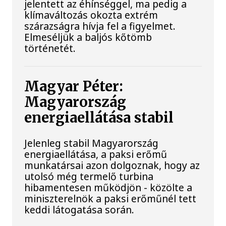
jelentett az éhínséggel, ma pedig a
klímaváltozás okozta extrém
szárazságra hívja fel a figyelmet.
Elmeséljük a baljós kőtömb
történetét.
Magyar Péter:
Magyarország
energiaellátása stabil
Jelenleg stabil Magyarország
energiaellátása, a paksi erőmű
munkatársai azon dolgoznak, hogy az
utolsó még termelő turbina
hibamentesen működjön - közölte a
miniszterelnök a paksi erőműnél tett
keddi látogatása során.