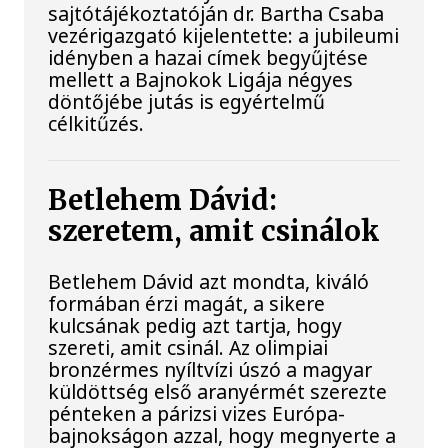
sajtótájékoztatóján dr. Bartha Csaba
vezérigazgató kijelentette: a jubileumi
idényben a hazai címek begyűjtése
mellett a Bajnokok Ligája négyes
döntőjébe jutás is egyértelmű
célkitűzés.
Betlehem Dávid:
szeretem, amit csinálok
Betlehem Dávid azt mondta, kiváló
formában érzi magát, a sikere
kulcsának pedig azt tartja, hogy
szereti, amit csinál. Az olimpiai
bronzérmes nyíltvízi úszó a magyar
küldöttség első aranyérmét szerezte
pénteken a párizsi vizes Európa-
bajnokságon azzal, hogy megnyerte a