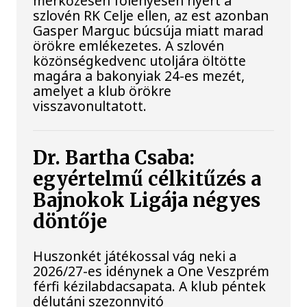
mérkőzésén fölényesen nyert a
szlovén RK Celje ellen, az est azonban
Gasper Marguc búcsúja miatt marad
örökre emlékezetes. A szlovén
közönségkedvenc utoljára öltötte
magára a bakonyiak 24-es mezét,
amelyet a klub örökre
visszavonultatott.
Dr. Bartha Csaba:
egyértelmű célkitűzés a
Bajnokok Ligája négyes
döntője
Huszonkét játékossal vág neki a
2026/27-es idénynek a One Veszprém
férfi kézilabdacsapata. A klub péntek
délutáni szezonnyitó