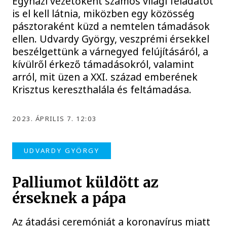
Egyházi vezetőként számos világi feladatot
is el kell látnia, miközben egy közösség
pásztoraként küzd a nemtelen támadások
ellen. Udvardy György, veszprémi érsekkel
beszélgettünk a várnegyed felújításáról, a
kívülről érkező támadásokról, valamint
arról, mit üzen a XXI. század emberének
Krisztus kereszthalála és feltámadása.
2023. ÁPRILIS 7. 12:03
UDVARDY GYÖRGY
Palliumot küldött az
érseknek a pápa
Az átadási ceremóniát a koronavírus miatt