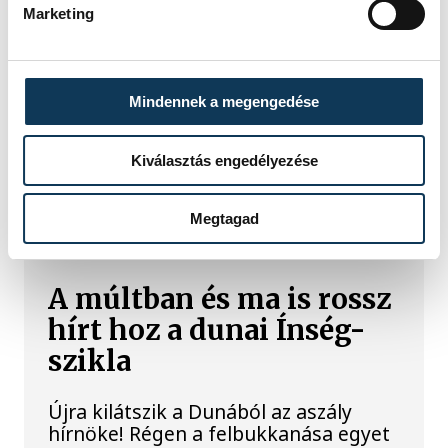
legforróbb, Angliában
Marketing
szárazság tombol
Rá sem ismerünk Európára,
Mindennek a megengedése
kontinensszerte rekordokat dönt a
hőség. Magyarország a legforróbb
országok közé került, miközben az
Kiválasztás engedélyezése
Egyesült Királyságban olyan száraz
júliust mértek, amilyenre 155 éve nem
volt példa.
Megtagad
A múltban és ma is rossz
hírt hoz a dunai Ínség-
szikla
Újra kilátszik a Dunából az aszály
hírnöke! Régen a felbukkanása egyet