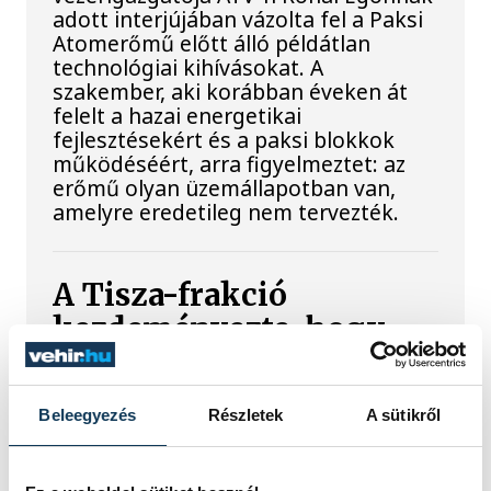
adott interjújában vázolta fel a Paksi
Atomerőmű előtt álló példátlan
technológiai kihívásokat. A
szakember, aki korábban éveken át
felelt a hazai energetikai
fejlesztésekért és a paksi blokkok
működéséért, arra figyelmeztet: az
erőmű olyan üzemállapotban van,
amelyre eredetileg nem tervezték.
A Tisza-frakció
kezdeményezte, hogy
jövő kedden legyen az
államfőválasztás
Beleegyezés
Részletek
A sütikről
A Tisza-frakció kezdeményezte, hogy
a parlament jövő kedden válassza