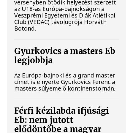
versenyben ötödik helyezést szerzett
az U18-as Európa-bajnokságon a
Veszprémi Egyetemi és Diák Atlétikai
Club (VEDAC) távolugrója Horváth
Botond.
Gyurkovics a masters Eb
legjobbja
Az Európa-bajnoki és a grand master
címet is elnyerte Gyurkovics Ferenc a
masters súlyemelő kontinenstornán.
Férfi kézilabda ifjúsági
Eb: nem jutott
elődöntőbe a magyar