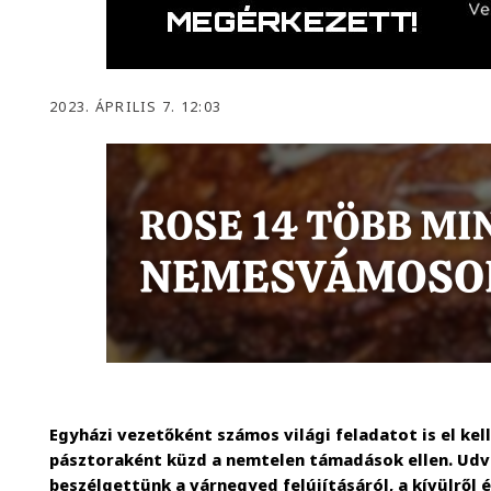
2023. ÁPRILIS 7. 12:03
Egyházi vezetőként számos világi feladatot is el kel
pásztoraként küzd a nemtelen támadások ellen. Udv
beszélgettünk a várnegyed felújításáról, a kívülről