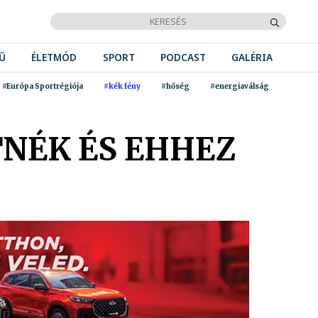
Ű
ÉLETMÓD
SPORT
PODCAST
GALÉRIA
#Európa Sportrégiója
#kék fény
#hőség
#energiaválság
TNÉK ÉS EHHEZ