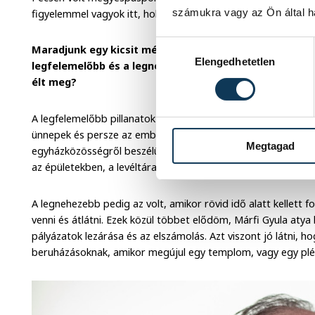
számukra vagy az Ön által ha
figyelemmel vagyok itt, holott csak egy kettős megbízatás v
Hozzájárulás kiválasztása
Maradjunk egy kicsit még az elmúlt három év értékelés
Elengedhetetlen
legfelemelőbb és a legnehezebb pillanatokat ebből az
élt meg?
A legfelemelőbb pillanatok az egyházmegye megismerése közb
ünnepek és persze az emberek megismerése. Felemelő érzés v
Megtagad
egyházközösségről beszélünk Magyarországon, tele szellemi é
az épületekben, a levéltárakban, de ugyanígy az emberek sze
A legnehezebb pedig az volt, amikor rövid idő alatt kellett
venni és átlátni. Ezek közül többet elődöm, Márfi Gyula atya 
pályázatok lezárása és az elszámolás. Azt viszont jó látni, h
beruházásoknak, amikor megújul egy templom, vagy egy pl