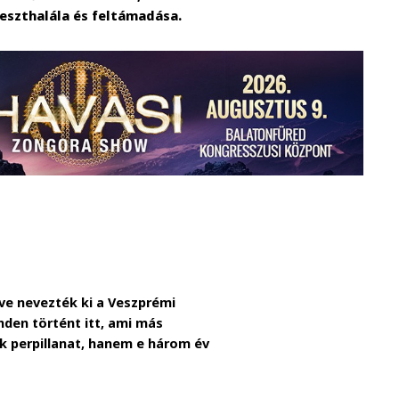
reszthalála és feltámadása.
éve nevezték ki a Veszprémi
nden történt itt, ami más
k perpillanat, hanem e három év