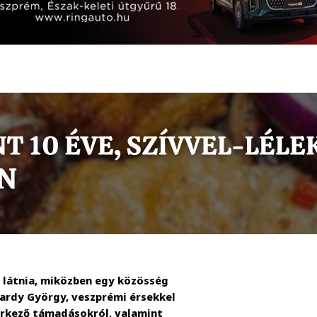
l látnia, miközben egy közösség
ardy György, veszprémi érsekkel
 érkező támadásokról, valamint