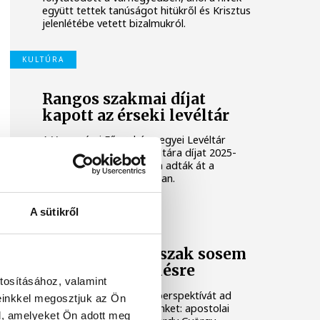
együtt tettek tanúságot hitükről és Krisztus
jelenlétébe vetett bizalmukról.
KULTÚRA
Rangos szakmai díjat
kapott az érseki levéltár
A Veszprémi Főegyházmegyei Levéltár
kapta az Év Egyházi Levéltára díjat 2025-
ben. Az elismerést hétfőn adták át a
veszprémi érseki palotában.
A sütikről
HÚSVÉT
Udvardy: az erőszak sosem
vezet megbékélésre
tosításához, valamint
Krisztus feltámadása új perspektívát ad
einkkel megosztjuk az Ön
nekünk, megváltoztat minket: apostolai
l, amelyeket Ön adott meg