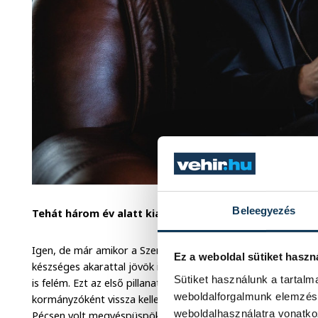
Beleegyezés
Tehát három év alatt kialakult önben a veszprémi loká
Igen, de már amikor a Szentatya kinevezett, akkor az első 
Ez a weboldal sütiket haszn
készséges akarattal jövök ide, mert ez a Jóistennek nem csa
Sütiket használunk a tartal
is felém. Ezt az első pillanattól fogva így gondoltam, még úg
weboldalforgalmunk elemzésé
kormányzóként vissza kellett járnom Pécsre. (Dr. Udvardy G
weboldalhasználatra vonatko
Pécsen volt megyéspüspök – a szerk.) Emiatt lehet, hogy né