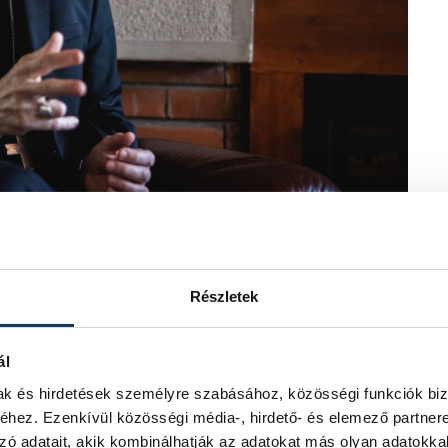
Részletek
lpatrióta érzés?
nyilatkozatomban is azt mondtam, hogy
ál
k az akarata volt, hanem egy ajándéka
mak és hirdetések személyre szabásához, közösségi funkciók biz
y is, hogy másfél évig apostoli
hez. Ezenkívül közösségi média-, hirdető- és elemező partner
yörgy veszprémi kinevezése előtt
zó adatait, akik kombinálhatják az adatokat más olyan adatokka
hányan úgy érezték, nem teljes