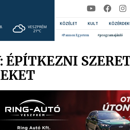
KÖZÉLET
KULT
KÖZÉRDEK
VESZPRÉM
8.
21°C
#Pannon Egyetem
#programajánló
: ÉPÍTKEZNI SZERE
REKET