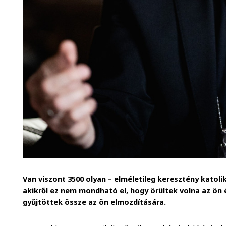
Van viszont 3500 olyan – elméletileg keresztény kato
akikről ez nem mondható el, hogy örültek volna az ön 
gyűjtöttek össze az ön elmozdítására.