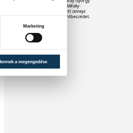
lehetünk az életnek. Udvardy György
veszprémi érsek a Szent Mihály-
főszékesegyházban tartott ünnepi
szentmisén mondott szentbeszédet.
Marketing
dennek a megengedése