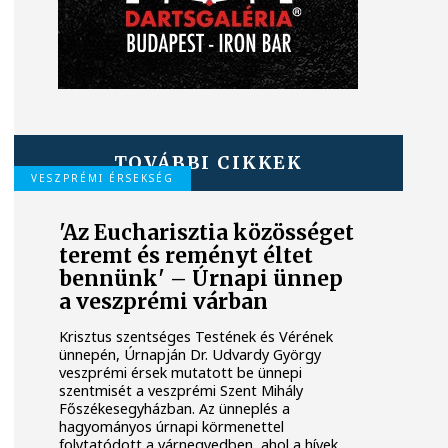
TOVÁBBI CIKKEK
VESZPRÉMI ÉRSEKSÉG
'Az Eucharisztia közösséget
teremt és reményt éltet
bennünk' – Úrnapi ünnep
a veszprémi várban
Krisztus szentséges Testének és Vérének
ünnepén, Úrnapján Dr. Udvardy György
veszprémi érsek mutatott be ünnepi
szentmisét a veszprémi Szent Mihály
Főszékesegyházban. Az ünneplés a
hagyományos úrnapi körmenettel
folytatódott a várnegyedben, ahol a hívek