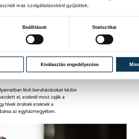
sznált más szolgáltatásokból gyűjtöttek.
olt akkoriban.
énél! Ki tudja emelni a
Beállítások
Statisztikai
 időszakból, amiket ön személyesen
en értek. A történelmi helyszínek, az
olt, hiszen az egyik legősibb
Kiválasztás engedélyezése
Min
s kulturális kincscsel. Ezek ott vannak
llemiségében is.
 folyamatban lévő beruházásokat kézbe
kezdett el, ezeknél most zajlik a
ogy hívek örülnek ezeknek a
ébánia az egyházmegyében.