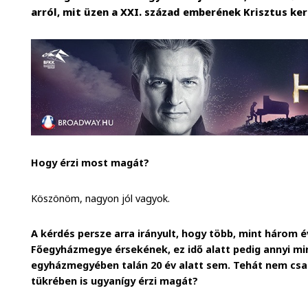
arról, mit üzen a XXI. század emberének Krisztus ke
Hogy érzi most magát?
Köszönöm, nagyon jól vagyok.
A kérdés persze arra irányult, hogy több, mint három 
Főegyházmegye érsekének, ez idő alatt pedig annyi mi
egyházmegyében talán 20 év alatt sem. Tehát nem csa
tükrében is ugyanígy érzi magát?