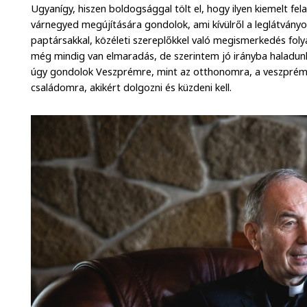
Ugyanígy, hiszen boldogsággal tölt el, hogy ilyen kiemelt fe
várnegyed megújítására gondolok, ami kívülről a leglátványo
paptársakkal, közéleti szereplőkkel való megismerkedés foly
még mindig van elmaradás, de szerintem jó irányba haladu
úgy gondolok Veszprémre, mint az otthonomra, a veszprémi
családomra, akikért dolgozni és küzdeni kell.