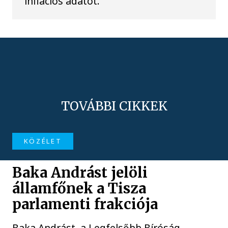
inflációs adatot.
TOVÁBBI CIKKEK
KÖZÉLET
Baka Andrást jelöli
államfőnek a Tisza
parlamenti frakciója
Baka Andrást, a Legfelsőbb Bíróság