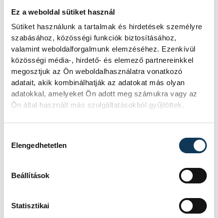
Ez a weboldal sütiket használ
Sütiket használunk a tartalmak és hirdetések személyre
szabásához, közösségi funkciók biztosításához,
valamint weboldalforgalmunk elemzéséhez. Ezenkívül
közösségi média-, hirdető- és elemező partnereinkkel
megosztjuk az Ön weboldalhasználatra vonatkozó
adatait, akik kombinálhatják az adatokat más olyan
adatokkal, amelyeket Ön adott meg számukra vagy az
Ön által használt más szolgáltatásokból gyűjtöttek.
A megyeszékhelyek közül a 2019-2020-as
Hozzájárulás kiválasztása
adatok alapján Székesfehérvár tekinthető
Elengedhetetlen
a legboldogabb városnak és Kaposvár áll a
rangsor végén. A felmérés azt is írja,
Beállítások
hogy
a Budapesten élők boldogságszintje
változatlanul a magyar lakossági átlag
Statisztikai