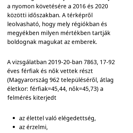
a nyomon követésére a 2016 és 2020
közötti időszakban. A térképről
leolvasható, hogy mely régiókban és
megyékben milyen mértékben tartják
boldognak magukat az emberek.
A vizsgálatban 2019-20-ban 7863, 17-92
éves férfiak és nők vettek részt
(Magyarország 962 településéről, átlag
életkor: férfiak=45,44, nők=45,73) a
felmérés kiterjedt
az élettel való elégedettség,
az érzelmi,