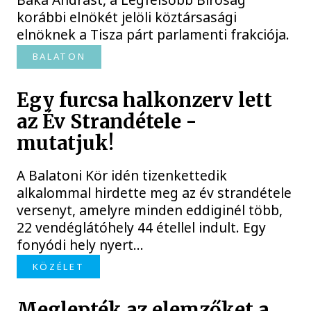
korábbi elnökét jelöli köztársasági
elnöknek a Tisza párt parlamenti frakciója.
BALATON
Egy furcsa halkonzerv lett
az Év Strandétele -
mutatjuk!
A Balatoni Kör idén tizenkettedik
alkalommal hirdette meg az év strandétele
versenyt, amelyre minden eddiginél több,
22 vendéglátóhely 44 étellel indult. Egy
fonyódi hely nyert...
KÖZÉLET
Meglepték az elemzőket a