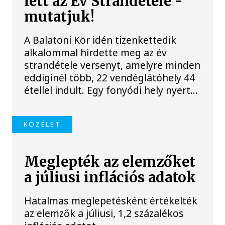
lett az Év Strandétele -
mutatjuk!
A Balatoni Kör idén tizenkettedik
alkalommal hirdette meg az év
strandétele versenyt, amelyre minden
eddiginél több, 22 vendéglátóhely 44
étellel indult. Egy fonyódi hely nyert...
KÖZÉLET
Meglepték az elemzőket
a júliusi inflációs adatok
Hatalmas meglepetésként értékelték
az elemzők a júliusi, 1,2 százalékos