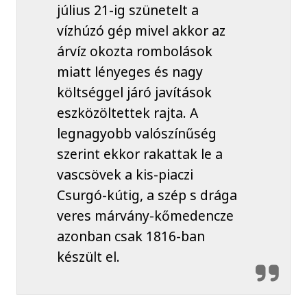
július 21-ig szünetelt a
vízhúzó gép mivel akkor az
árvíz okozta rombolások
miatt lényeges és nagy
költséggel járó javítások
eszközöltettek rajta. A
legnagyobb valószínűség
szerint ekkor rakattak le a
vascsövek a kis-piaczi
Csurgó-kútig, a szép s drága
veres márvány-kőmedencze
azonban csak 1816-ban
készült el.