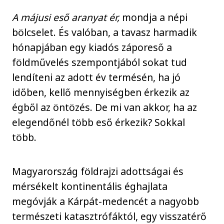
A májusi eső aranyat ér,
mondja a népi
bölcselet. És valóban, a tavasz harmadik
hónapjában egy kiadós záporeső a
földművelés szempontjából sokat tud
lendíteni az adott év termésén, ha jó
időben, kellő mennyiségben érkezik az
égből az öntözés. De mi van akkor, ha az
elegendőnél több eső érkezik? Sokkal
több.
Magyarország földrajzi adottságai és
mérsékelt kontinentális éghajlata
megóvják a Kárpát-medencét a nagyobb
természeti katasztrófáktól, egy visszatérő