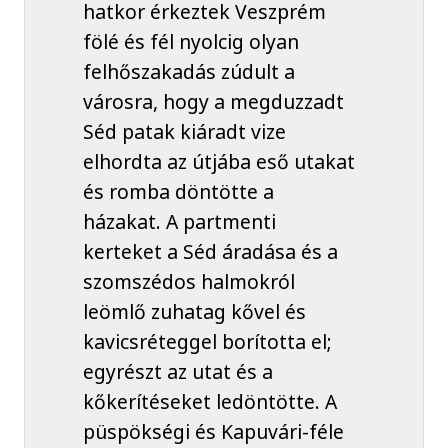
hatkor érkeztek Veszprém
fölé és fél nyolcig olyan
felhőszakadás zúdult a
városra, hogy a megduzzadt
Séd patak kiáradt vize
elhordta az útjába eső utakat
és romba döntötte a
házakat. A partmenti
kerteket a Séd áradása és a
szomszédos halmokról
leömlő zuhatag kővel és
kavicsréteggel borította el;
egyrészt az utat és a
kőkerítéseket ledöntötte. A
püspökségi és Kapuvári-féle