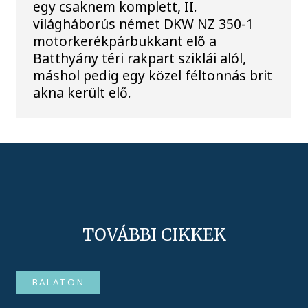
egy csaknem komplett, II.
világháborús német DKW NZ 350-1
motorkerékpárbukkant elő a
Batthyány téri rakpart sziklái alól,
máshol pedig egy közel féltonnás brit
akna került elő.
TOVÁBBI CIKKEK
BALATON