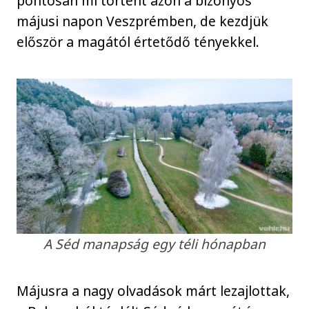
pontosan mi történt azon a bizonyos
májusi napon Veszprémben, de kezdjük
először a magától értetődő tényekkel.
A Séd manapság egy téli hónapban
Májusra a nagy olvadások márt lezajlottak,