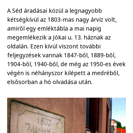
A Séd áradásai közül a legnagyobb
kétségkívül az 1803-mas nagy árvíz volt,
amiről egy emléktábla a mai napig
megemlékezik a Jókai u. 13. háznak az
oldalán. Ezen kívül viszont további
feljegyzések vannak 1847-ből, 1889-ből,
1904-ből, 1940-ből, de még az 1950-es évek
végén is néhányszor kilépett a medréből,
elsősorban a hó olvadása után.