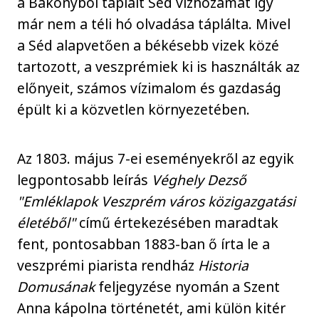
a Bakonyból táplált Séd vízhozamát így
már nem a téli hó olvadása táplálta. Mivel
a Séd alapvetően a békésebb vizek közé
tartozott, a veszprémiek ki is használták az
előnyeit, számos vízimalom és gazdaság
épült ki a közvetlen környezetében.
Az 1803. május 7-ei eseményekről az egyik
legpontosabb leírás
Véghely Dezső
"Emléklapok Veszprém város közigazgatási
életéből"
című értekezésében maradtak
fent, pontosabban 1883-ban ő írta le a
veszprémi piarista rendház
Historia
Domusának
feljegyzése nyomán a Szent
Anna kápolna történetét, ami külön kitér