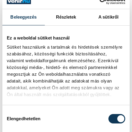
kőlapot is felemelte. A víz az
oltár asztalának
Beleegyezés
Részletek
A sütikről
magasságáig megtöltötte a
kápolnát, kiemelve helyükből
Ez a weboldal sütiket használ
a vízben úszó padokat és
Sütiket használunk a tartalmak és hirdetések személyre
felforgatva a sekrestyében a
szabásához, közösségi funkciók biztosításához,
szekrényeket. Az
valamint weboldalforgalmunk elemzéséhez. Ezenkívül
közösségi média-, hirdető- és elemező partnereinkkel
Oltáriszentséget és a
megosztjuk az Ön weboldalhasználatra vonatkozó
kápolna használható
adatait, akik kombinálhatják az adatokat más olyan
felszerelését másnap
adatokkal, amelyeket Ön adott meg számukra vagy az
felhoztuk a mi
Ön által használt más szolgáltatásokból gyűjtöttek.
templomunkba. A Kriptát a
megyei orvos jelentésére a
Hozzájárulás kiválasztása
Elengedhetetlen
vármegye befalaztatta és a
kápolna kitisztítása után