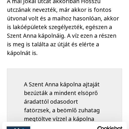
A mai Jókai utcát akkoriban Hosszú
utczának nevezték, már akkor is fontos
útvonal volt és a maihoz hasonlóan, akkor
is lakóépületek szegélyezték, egészen a
Szent Anna kápolnáig. A víz ezen a részen
is meg is találta az útját és elérte a
kápolnát is.
A Szent Anna kápolna ajtaját
bezúzták a mindent elsöprő
áradattól odasodort
fatörzsek, a beömlő zuhatag
megtöltve vízzel a kápolna
kriptáját. A kriptát záró