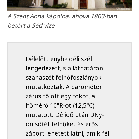
A Szent Anna kápolna, ahova 1803-ban
betört a Séd vize
Délelőtt enyhe déli szél
lengedezett, s a láthatáron
szanaszét felhőfoszlányok
mutatkoztak. A barométer
zérus fölött egy fokot, a
hőmérő 10°R-ot (12,5°C)
mutatott. Délidő után DNy-
on sötét felhőket és erős
záport lehetett látni, amik fél