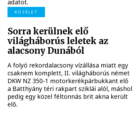
adatot.
KÖZÉLET
Sorra kerülnek elő
világháborús leletek az
alacsony Dunából
A folyó rekordalacsony vízállása miatt egy
csaknem komplett, II. világháborús német
DKW NZ 350-1 motorkerékpárbukkant elő
a Batthyány téri rakpart sziklái alól, máshol
pedig egy közel féltonnás brit akna került
elő.