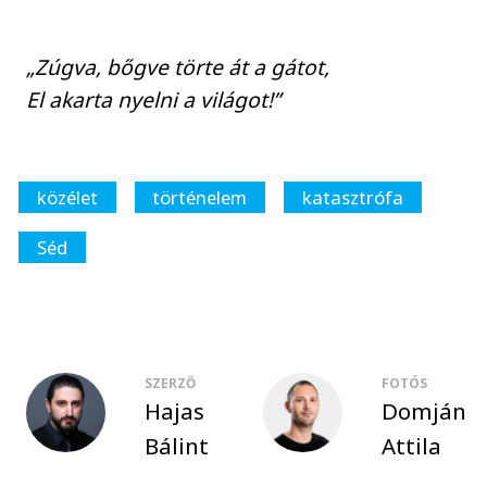
„Zúgva, bőgve törte át a gátot,
El akarta nyelni a világot!”
közélet
történelem
katasztrófa
Séd
SZERZŐ
FOTÓS
Hajas
Domján
Bálint
Attila