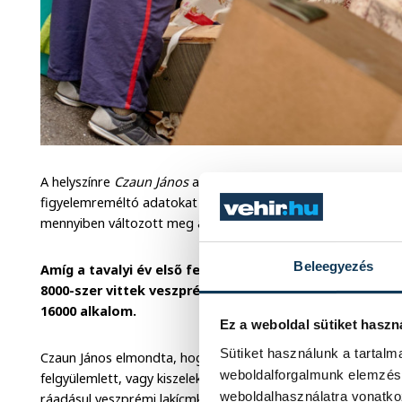
A helyszínre
Czaun János
a VHK Nonprofit Kft. ügyvezetője is 
figyelemreméltó adatokat is bemutatott arról, hogy a mögö
mennyiben változott meg az emberek hulladékhoz való hozzáá
Beleegyezés
Amíg a tavalyi év első felében a Kistó utcai hulladékle
8000-szer vittek veszprémiek háztartási hulladékot, ad
16000 alkalom.
Ez a weboldal sütiket haszn
Sütiket használunk a tartal
Czaun János elmondta, hogy ez lenne az ideális eset, hogy a
weboldalforgalmunk elemzésé
felgyülemlett, vagy kiszelektált háztartási hulladékot elszállít
weboldalhasználatra vonatko
ráadásul veszprémi lakícmkártyával rendelkezőknek bármikor