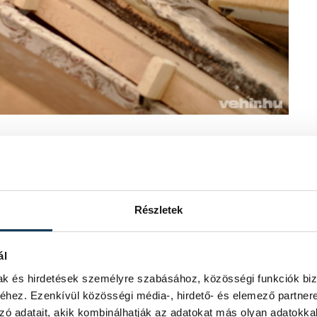
kilátogatott, aki a sajtó előtt
ttünk hagyott pandémiás időszak alatt
llása is.
Részletek
rakóba 8000 beszállítás történt, azaz
dig idén ez már most a duplája,
ál
mak és hirdetések személyre szabásához, közösségi funkciók biz
 karantén-időszak alatt otthon
hez. Ezenkívül közösségi média-, hirdető- és elemező partner
ják és lerakják a cég telephelyén. Erre
zó adatait, akik kombinálhatják az adatokat más olyan adatokka
 ingyenesen lehetősége is lenne.