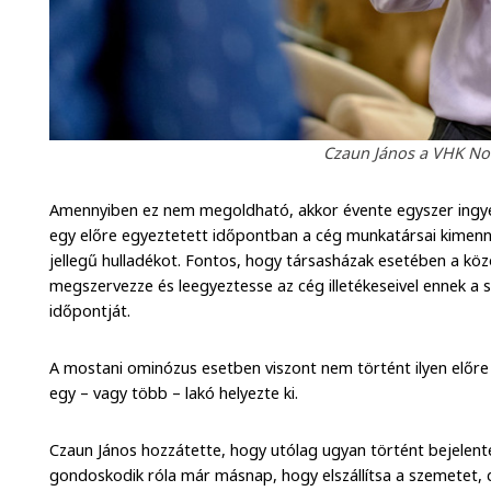
Czaun János a VHK Non
Amennyiben ez nem megoldható, akkor évente egyszer ingye
egy előre egyeztetett időpontban a cég munkatársai kimennek 
jellegű hulladékot. Fontos, hogy társasházak esetében a köz
megszervezze és leegyeztesse az cég illetékeseivel ennek a 
időpontját.
A mostani ominózus esetben viszont nem történt ilyen előre 
egy – vagy több – lakó helyezte ki.
Czaun János hozzátette, hogy utólag ugyan történt bejelenté
gondoskodik róla már másnap, hogy elszállítsa a szemetet, 