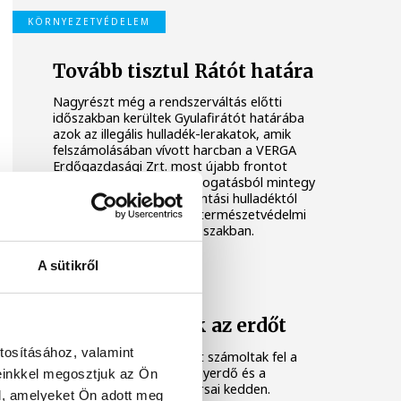
KÖRNYEZETVÉDELEM
Tovább tisztul Rátót határa
Nagyrészt még a rendszerváltás előtti
időszakban kerültek Gyulafirátót határába
azok az illegális hulladék-lerakatok, amik
felszámolásában vívott harcban a VERGA
Erdőgazdasági Zrt. most újabb frontot
nyitott. Kormányzati támogatásból mintegy
800 köbméter, főként bontási hulladéktól
tisztítják meg az amúgy természetvédelmi
területet a következő időszakban.
A sütikről
Megtisztították az erdőt
tosításához, valamint
Illegális hulladékhalmokat számoltak fel a
73-as út mentén a Bakonyerdő és a
einkkel megosztjuk az Ön
kormányhivatal munkatársai kedden.
l, amelyeket Ön adott meg