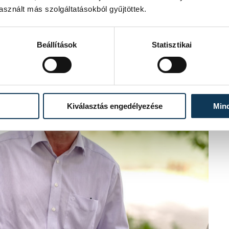
sznált más szolgáltatásokból gyűjtöttek.
Beállítások
Statisztikai
Kiválasztás engedélyezése
Min