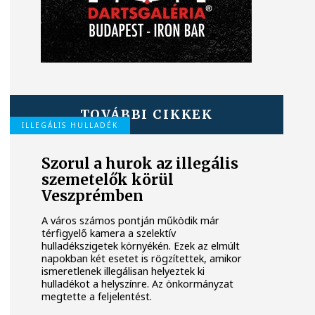
TOVÁBBI CIKKEK
ILLEGÁLIS HULLADÉK
Szorul a hurok az illegális
szemetelők körül
Veszprémben
A város számos pontján működik már
térfigyelő kamera a szelektív
hulladékszigetek környékén. Ezek az elmúlt
napokban két esetet is rögzítettek, amikor
ismeretlenek illegálisan helyeztek ki
hulladékot a helyszínre. Az önkormányzat
megtette a feljelentést.