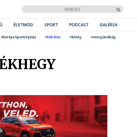
Ű
ÉLETMÓD
SPORT
PODCAST
GALÉRIA
#Európa Sportrégiója
#kék fény
#hőség
#energiaválság
ÉKHEGY