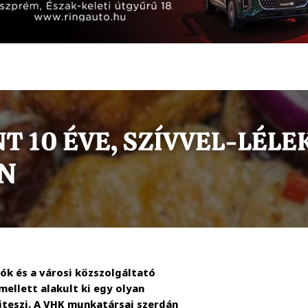
kók és a városi közszolgáltató
ellett alakult ki egy olyan
kiteszi. A VHK munkatársai szerdán