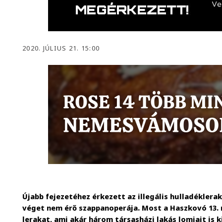
2020. JÚLIUS 21. 15:00
Újabb fejezetéhez érkezett az illegális hulladéklera
véget nem érő szappanoperája. Most a Haszkovó 13. m
lerakat, ami akár három társasházi lakás lomjait is 