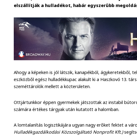
elszállítják a hulladékot, habár egyszerűbb megoldás
Ahogy a képeken is jól látszik, kanapékból, ágykeretekből, t
eszközből egész hulladékkupac alakult ki a Haszkovó 13. társ
szeméttárolók mellett a közterületen.
Ottjártunkkor éppen gyermekek játszottak az instabil búto
számára értékes tárgyak után kutatott a halomban.
A lomtalanítás logisztikájára ugyan nagy erőket fektet a vá
Hulladékgazdálkodási Közszolgáltató Nonprofit Kft.)
segíts