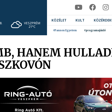
KÖZÉLET
KULT
KÖZÉRDEK
VESZPRÉM
8.
21°C
#Pannon Egyetem
#programajánló
B, HANEM HULLAD
ASZKOVÓN