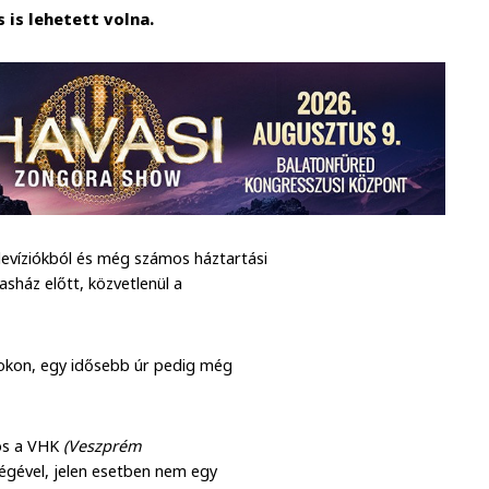
 is lehetett volna.
elevíziókból és még számos háztartási
asház előtt, közvetlenül a
rokon, egy idősebb úr pedig még
ros a VHK
(Veszprém
égével, jelen esetben nem egy