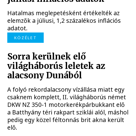
Hatalmas meglepetésként értékelték az
elemzők a júliusi, 1,2 százalékos inflációs
adatot.
KÖZÉLET
Sorra kerülnek elő
világháborús leletek az
alacsony Dunából
A folyó rekordalacsony vízállása miatt egy
csaknem komplett, II. világháborús német
DKW NZ 350-1 motorkerékpárbukkant elő
a Batthyány téri rakpart sziklái alól, máshol
pedig egy közel féltonnás brit akna került
elő.