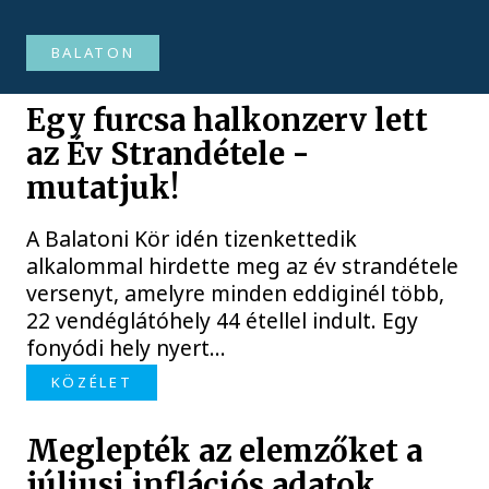
BALATON
Egy furcsa halkonzerv lett
az Év Strandétele -
mutatjuk!
A Balatoni Kör idén tizenkettedik
alkalommal hirdette meg az év strandétele
versenyt, amelyre minden eddiginél több,
22 vendéglátóhely 44 étellel indult. Egy
fonyódi hely nyert...
KÖZÉLET
Meglepték az elemzőket a
júliusi inflációs adatok