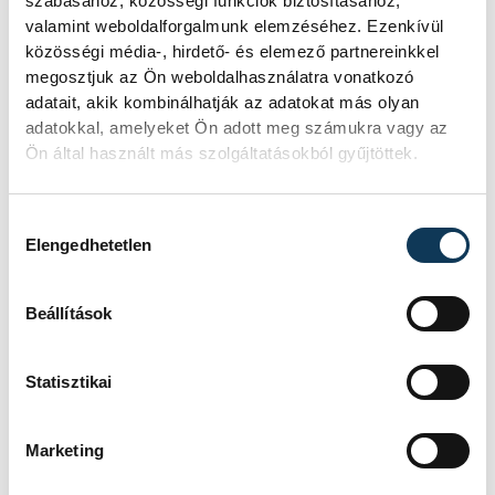
szabásához, közösségi funkciók biztosításához,
valamint weboldalforgalmunk elemzéséhez. Ezenkívül
közösségi média-, hirdető- és elemező partnereinkkel
megosztjuk az Ön weboldalhasználatra vonatkozó
adatait, akik kombinálhatják az adatokat más olyan
adatokkal, amelyeket Ön adott meg számukra vagy az
Ön által használt más szolgáltatásokból gyűjtöttek.
Hozzájárulás kiválasztása
Elengedhetetlen
Beállítások
Statisztikai
Marketing