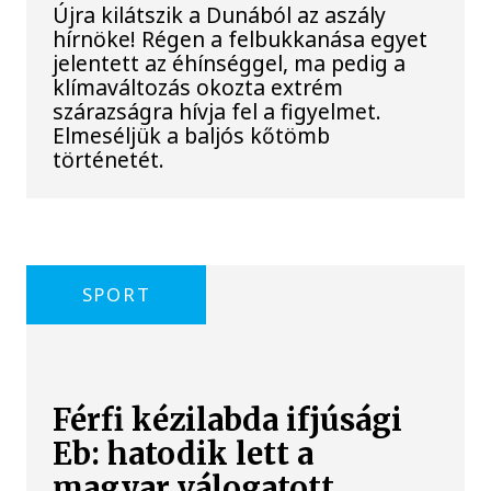
Újra kilátszik a Dunából az aszály
hírnöke! Régen a felbukkanása egyet
jelentett az éhínséggel, ma pedig a
klímaváltozás okozta extrém
szárazságra hívja fel a figyelmet.
Elmeséljük a baljós kőtömb
történetét.
SPORT
Férfi kézilabda ifjúsági
Eb: hatodik lett a
magyar válogatott