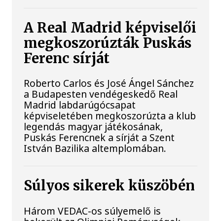
A Real Madrid képviselői
megkoszorúzták Puskás
Ferenc sírját
Roberto Carlos és José Ángel Sánchez
a Budapesten vendégeskedő Real
Madrid labdarúgócsapat
képviseletében megkoszorúzta a klub
legendás magyar játékosának,
Puskás Ferencnek a sírját a Szent
István Bazilika altemplomában.
Súlyos sikerek küszöbén
Három VEDAC-os súlyemelő is