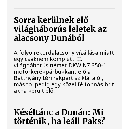
Sorra kerülnek elő
világháborús leletek az
alacsony Dunából
A folyó rekordalacsony vízállása miatt
egy csaknem komplett, II.
világháborús német DKW NZ 350-1
motorkerékpárbukkant elő a
Batthyány téri rakpart sziklái alól,
máshol pedig egy közel féltonnás brit
akna került elő.
Késéltánc a Dunán: Mi
történik, ha leáll Paks?