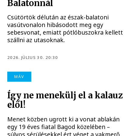
Balatonnál
Csütörtök délután az észak-balatoni
vasútvonalon hibásodott meg egy
sebesvonat, emiatt pótlóbuszokra kellett
szállni az utasoknak.
2026. JÚLIUS 30. 20:30
MÁV
Így ne menekülj el a kalauz
elől!
Menet közben ugrott ki a vonat ablakán
egy 19 éves fiatal Bagod közelében –
súlyos sérülésekkel ért véget a vakmerő