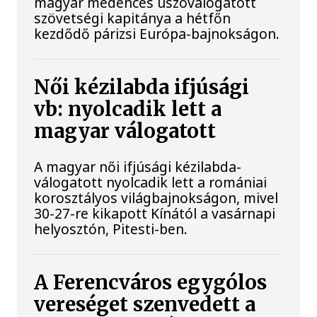
magyar medencés úszóválogatott
szövetségi kapitánya a hétfőn
kezdődő párizsi Európa-bajnokságon.
Női kézilabda ifjúsági
vb: nyolcadik lett a
magyar válogatott
A magyar női ifjúsági kézilabda-
válogatott nyolcadik lett a romániai
korosztályos világbajnokságon, mivel
30-27-re kikapott Kínától a vasárnapi
helyosztón, Pitesti-ben.
A Ferencváros egygólos
vereséget szenvedett a