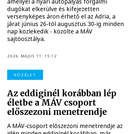
amellyel a nyári autópályás forgalmi
dugókat elkerülve és kifejezetten
versenyképes áron érhető el az Adria, a
járat június 26-tól augusztus 30-ig minden
nap közlekedik - közölte a MÁV
sajtóosztálya.
2026. MÁJUS 11. 15:12
KÖZÉLET
Az eddiginél korábban lép
életbe a MÁV csoport
előszezoni menetrendje
A MÁV-csoport előszezoni menetrendje az
idén minden eddiginél korábban, már