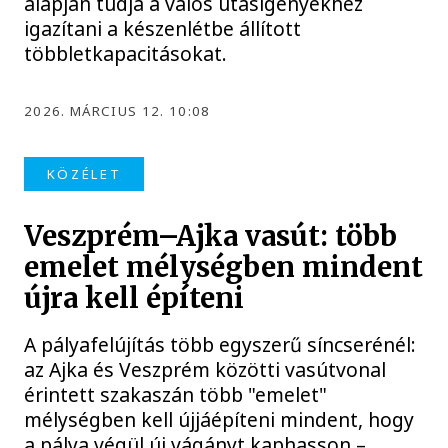
alapján tudja a valós utasigényekhez
igazítani a készenlétbe állított
többletkapacitásokat.
2026. MÁRCIUS 12. 10:08
KÖZÉLET
Veszprém–Ajka vasút: több
emelet mélységben mindent
újra kell építeni
A pályafelújítás több egyszerű síncserénél:
az Ajka és Veszprém közötti vasútvonal
érintett szakaszán több "emelet"
mélységben kell újjáépíteni mindent, hogy
a pálya végül új vágányt kaphasson –