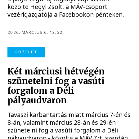
közölte Hegyi Zsolt, a MÁV-csoport
vezérigazgatója a Facebookon pénteken.
2026. MÁRCIUS 6. 13:52
KÖZÉLET
Két márciusi hétvégén
szünetelni fog a vasúti
forgalom a Déli
pályaudvaron
Tavaszi karbantartás miatt március 7-én és
8-án, valamint március 28-án és 29-én
szünetelni fog a vasúti forgalom a Déli
pályaudvaron - közölte a MÁV Zrt. szerdán.