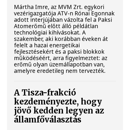
Mártha Imre, az MVM Zrt. egykori
vezérigazgatója ATV-n Rónai Egonnak
adott interjújában vázolta fel a Paksi
Atomerőmű előtt álló példátlan
technológiai kihívásokat. A
szakember, aki korábban éveken át
felelt a hazai energetikai
fejlesztésekért és a paksi blokkok
működéséért, arra figyelmeztet: az
erőmű olyan üzemállapotban van,
amelyre eredetileg nem tervezték.
A Tisza-frakció
kezdeményezte, hogy
jövő kedden legyen az
államfőválasztás