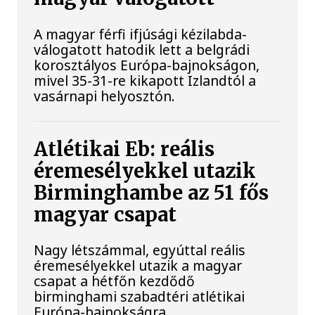
A magyar férfi ifjúsági kézilabda-
válogatott hatodik lett a belgrádi
korosztályos Európa-bajnokságon,
mivel 35-31-re kikapott Izlandtól a
vasárnapi helyosztón.
Atlétikai Eb: reális
éremesélyekkel utazik
Birminghambe az 51 fős
magyar csapat
Nagy létszámmal, egyúttal reális
éremesélyekkel utazik a magyar
csapat a hétfőn kezdődő
birminghami szabadtéri atlétikai
Európa-bajnokságra.