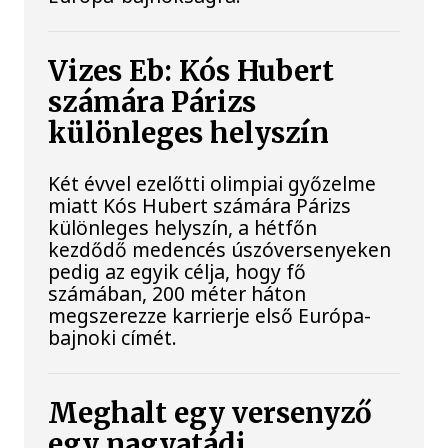
Vizes Eb: Kós Hubert
számára Párizs
különleges helyszín
Két évvel ezelőtti olimpiai győzelme
miatt Kós Hubert számára Párizs
különleges helyszín, a hétfőn
kezdődő medencés úszóversenyeken
pedig az egyik célja, hogy fő
számában, 200 méter háton
megszerezze karrierje első Európa-
bajnoki címét.
Meghalt egy versenyző
egy nagyatádi