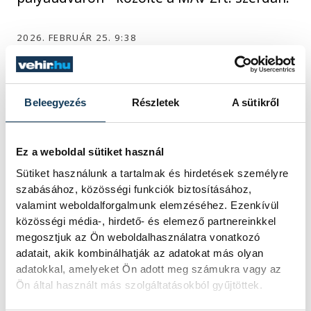
2026. FEBRUÁR 25. 9:38
Beleegyezés
Részletek
A sütikről
1
2
3
4
5
...
Ez a weboldal sütiket használ
Sütiket használunk a tartalmak és hirdetések személyre
KÖZÉLET
szabásához, közösségi funkciók biztosításához,
valamint weboldalforgalmunk elemzéséhez. Ezenkívül
közösségi média-, hirdető- és elemező partnereinkkel
megosztjuk az Ön weboldalhasználatra vonatkozó
Megszelídítették a
adatait, akik kombinálhatják az adatokat más olyan
adatokkal, amelyeket Ön adott meg számukra vagy az
sárkányokat
Ön által használt más szolgáltatásokból gyűjtöttek.