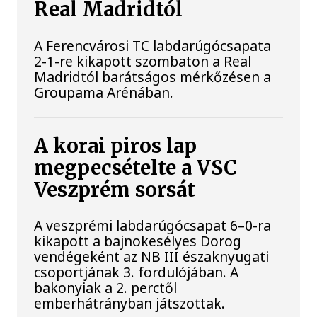
Real Madridtól
A Ferencvárosi TC labdarúgócsapata
2-1-re kikapott szombaton a Real
Madridtól barátságos mérkőzésen a
Groupama Arénában.
A korai piros lap
megpecsételte a VSC
Veszprém sorsát
A veszprémi labdarúgócsapat 6–0-ra
kikapott a bajnokesélyes Dorog
vendégeként az NB III északnyugati
csoportjának 3. fordulójában. A
bakonyiak a 2. perctől
emberhátrányban játszottak.