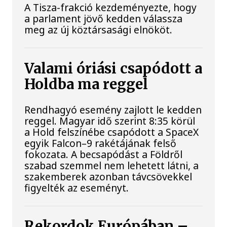
A Tisza-frakció kezdeményezte, hogy
a parlament jövő kedden válassza
meg az új köztársasági elnököt.
Valami óriási csapódott a
Holdba ma reggel
Rendhagyó esemény zajlott le kedden
reggel. Magyar idő szerint 8:35 körül
a Hold felszínébe csapódott a SpaceX
egyik Falcon–9 rakétájának felső
fokozata. A becsapódást a Földről
szabad szemmel nem lehetett látni, a
szakemberek azonban távcsövekkel
figyelték az eseményt.
Rekordok Európában –