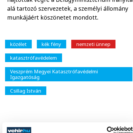
alá tartozó szervezetek, a személyi állomány
munkájáért köszönetet mondott.
közélet
kék fény
nemzeti ünnep
katasztrófavédelem
Veszprém Megyei Katasztrófavédelmi
Igazgatóság
Csillag István
SZERZŐ