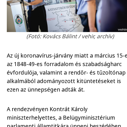
(Fotó: Kovács Bálint / vehir, archív)
Az új koronavírus-járvány miatt a március 15-e
az 1848-49-es forradalom és szabadságharc
évfordulója, valamint a rendőr- és tűzoltónap
alkalmából adományozott kitüntetéseket is
ezen az ünnepségen adták át.
A rendezvényen Kontrát Károly
miniszterhelyettes, a Belügyminisztérium
parlamenti államtitkára ünnepi beszédében