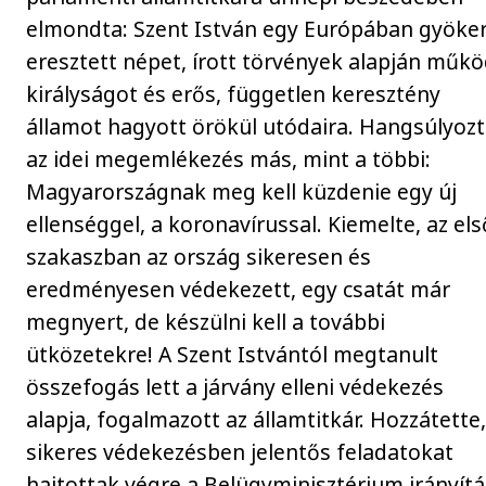
elmondta: Szent István egy Európában gyöke
eresztett népet, írott törvények alapján műk
királyságot és erős, független keresztény
államot hagyott örökül utódaira. Hangsúlyozt
az idei megemlékezés más, mint a többi:
Magyarországnak meg kell küzdenie egy új
ellenséggel, a koronavírussal. Kiemelte, az els
szakaszban az ország sikeresen és
eredményesen védekezett, egy csatát már
megnyert, de készülni kell a további
ütközetekre! A Szent Istvántól megtanult
összefogás lett a járvány elleni védekezés
alapja, fogalmazott az államtitkár. Hozzátette,
sikeres védekezésben jelentős feladatokat
hajtottak végre a Belügyminisztérium irányít