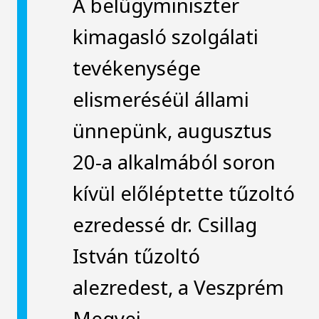
A belügyminiszter
kimagasló szolgálati
tevékenysége
elismeréséül állami
ünnepünk, augusztus
20-a alkalmából soron
kívül előléptette tűzoltó
ezredessé dr. Csillag
István tűzoltó
alezredest, a Veszprém
Megyei