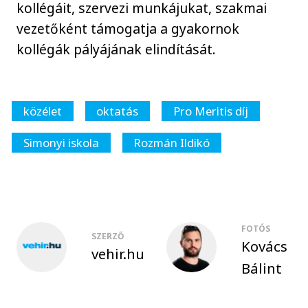
kollégáit, szervezi munkájukat, szakmai
vezetőként támogatja a gyakornok
kollégák pályájának elindítását.
közélet
oktatás
Pro Meritis díj
Simonyi iskola
Rozmán Ildikó
FOTÓS
SZERZŐ
Kovács
vehir.hu
Bálint