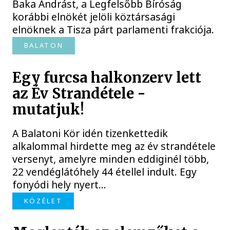
Baka Andrást, a Legfelsőbb Bíróság
korábbi elnökét jelöli köztársasági
elnöknek a Tisza párt parlamenti frakciója.
BALATON
Egy furcsa halkonzerv lett
az Év Strandétele -
mutatjuk!
A Balatoni Kör idén tizenkettedik
alkalommal hirdette meg az év strandétele
versenyt, amelyre minden eddiginél több,
22 vendéglátóhely 44 étellel indult. Egy
fonyódi hely nyert...
KÖZÉLET