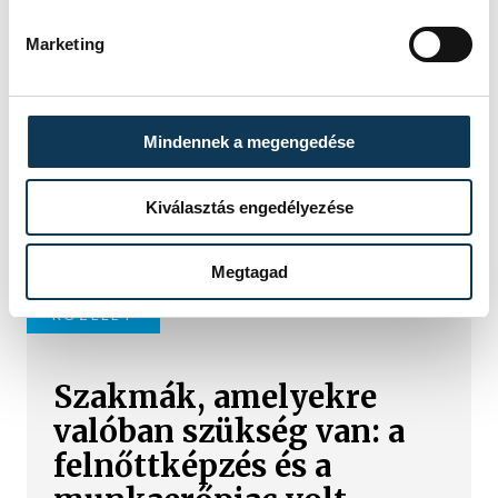
Megjelent az új tanév
rendje
Marketing
Megjelent az új tanév rendje péntek
este a Magyar Közlönyben; az
Mindennek a megengedése
oktatási és gyermekügyi miniszter
rendelete külön fejezetben
tartalmazza a köznevelésben és a
Kiválasztás engedélyezése
szakképzésben fontos információkat.
Megtagad
KÖZÉLET
Szakmák, amelyekre
valóban szükség van: a
felnőttképzés és a