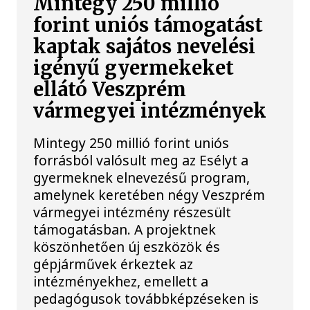
Mintegy 250 millió
forint uniós támogatást
kaptak sajátos nevelési
igényű gyermekeket
ellátó Veszprém
vármegyei intézmények
Mintegy 250 millió forint uniós
forrásból valósult meg az Esélyt a
gyermeknek elnevezésű program,
amelynek keretében négy Veszprém
vármegyei intézmény részesült
támogatásban. A projektnek
köszönhetően új eszközök és
gépjárművek érkeztek az
intézményekhez, emellett a
pedagógusok továbbképzéseken is