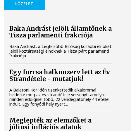
KÖZÉLET
Baka Andrást jelöli államfőnek a
Tisza parlamenti frakciója
Baka Andrást, a Legfelsőbb Bíróság korábbi elnökét
jelöli köztársasági elnöknek a Tisza párt parlamenti
frakciója.
Egy furcsa halkonzerv lett az Év
Strandétele - mutatjuk!
A Balatoni Kör idén tizenkettedik alkalommal
hirdette meg az év strandétele versenyt, amelyre
minden eddiginél több, 22 vendéglátóhely 44 étellel
indult. Egy fonyódi hely nyert...
Meglepték az elemzőket a
júliusi inflációs adatok