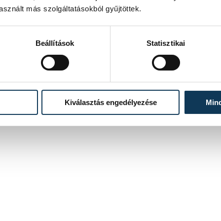
sznált más szolgáltatásokból gyűjtöttek.
Beállítások
Statisztikai
Kiválasztás engedélyezése
Min