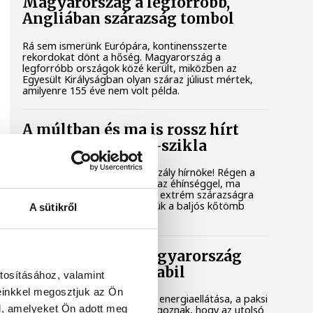
Magyarország a legforróbb,
Angliában szárazság tombol
Rá sem ismerünk Európára, kontinensszerte
rekordokat dönt a hőség. Magyarország a
legforróbb országok közé került, miközben az
Egyesült Királyságban olyan száraz júliust mértek,
amilyenre 155 éve nem volt példa.
A múltban és ma is rossz hírt
hoz a dunai Ínség-szikla
Újra kilátszik a Dunából az aszály hírnöke! Régen a
felbukkanása egyet jelentett az éhínséggel, ma
pedig a klímaváltozás okozta extrém szárazságra
hívja fel a figyelmet. Elmeséljük a baljós kőtömb
A sütikről
történetét.
Magyar Péter: Magyarország
energiaellátása stabil
tosításához, valamint
einkkel megosztjuk az Ön
Jelenleg stabil Magyarország energiaellátása, a paksi
l, amelyeket Ön adott meg
erőmű munkatársai azon dolgoznak, hogy az utolsó