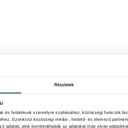
Részletek
ál
mak és hirdetések személyre szabásához, közösségi funkciók biz
hez. Ezenkívül közösségi média-, hirdető- és elemező partner
zó adatait, akik kombinálhatják az adatokat más olyan adatokka