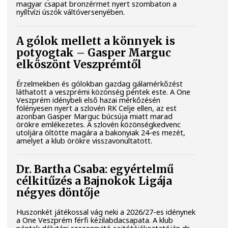
magyar csapat bronzérmet nyert szombaton a
nyíltvízi úszók váltóversenyében.
A gólok mellett a könnyek is
potyogtak – Gasper Marguc
elköszönt Veszprémtől
Érzelmekben és gólokban gazdag gálamérkőzést
láthatott a veszprémi közönség péntek este. A One
Veszprém idénybeli első hazai mérkőzésén
fölényesen nyert a szlovén RK Celje ellen, az est
azonban Gasper Marguc búcsúja miatt marad
örökre emlékezetes. A szlovén közönségkedvenc
utoljára öltötte magára a bakonyiak 24-es mezét,
amelyet a klub örökre visszavonultatott.
Dr. Bartha Csaba: egyértelmű
célkitűzés a Bajnokok Ligája
négyes döntője
Huszonkét játékossal vág neki a 2026/27-es idénynek
a One Veszprém férfi kézilabdacsapata. A klub