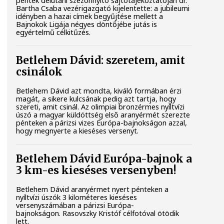
péntek délutáni szezonnyitó sajtótájékoztatóján dr.
Bartha Csaba vezérigazgató kijelentette: a jubileumi
idényben a hazai címek begyűjtése mellett a
Bajnokok Ligája négyes döntőjébe jutás is
egyértelmű célkitűzés.
Betlehem Dávid: szeretem, amit
csinálok
Betlehem Dávid azt mondta, kiváló formában érzi
magát, a sikere kulcsának pedig azt tartja, hogy
szereti, amit csinál. Az olimpiai bronzérmes nyíltvízi
úszó a magyar küldöttség első aranyérmét szerezte
pénteken a párizsi vizes Európa-bajnokságon azzal,
hogy megnyerte a kieséses versenyt.
Betlehem Dávid Európa-bajnok a
3 km-es kieséses versenyben!
Betlehem Dávid aranyérmet nyert pénteken a
nyíltvízi úszók 3 kilométeres kieséses
versenyszámában a párizsi Európa-
bajnokságon. Rasovszky Kristóf célfotóval ötödik
lett.