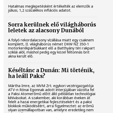
Hatalmas meglepetésként értékelték az elemzők a
júliusi, 1,2 százalékos inflációs adatot.
Sorra kerülnek elő világháborús
leletek az alacsony Dunából
A folyó rekordalacsony vízállása miatt egy csaknem
komplett, II. világháborús német DKW NZ 350-1
motorkerékpárbukkant elő a Batthyány téri rakpart
sziklái alól, máshol pedig egy közel féltonnás brit
akna került elő.
Késéltánc a Dunán: Mi történik,
ha leáll Paks?
Mártha Imre, az MVM Zrt. egykori vezérigazgatója
ATV-n Rónai Egonnak adott interjújában vázolta fel
a Paksi Atomerőmű előtt álló példátlan technológiai
kihívásokat. A szakember, aki korábban éveken át
felelt a hazai energetikai fejlesztésekért és a paksi
blokkok működéséért, arra figyelmeztet: az erőmű
olyan üzemállapotban van, amelyre eredetileg nem