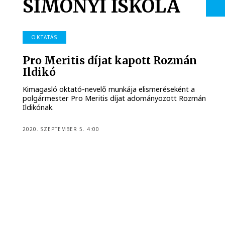
SIMONYI ISKOLA
OKTATÁS
Pro Meritis díjat kapott Rozmán
Ildikó
Kimagasló oktató-nevelő munkája elismeréseként a
polgármester Pro Meritis díjat adományozott Rozmán
Ildikónak.
2020. SZEPTEMBER 5. 4:00