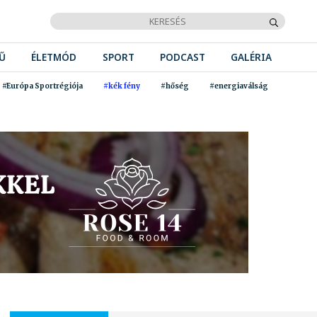
Ű
ÉLETMÓD
SPORT
PODCAST
GALÉRIA
#Európa Sportrégiója
#kék fény
#hőség
#energiaválság