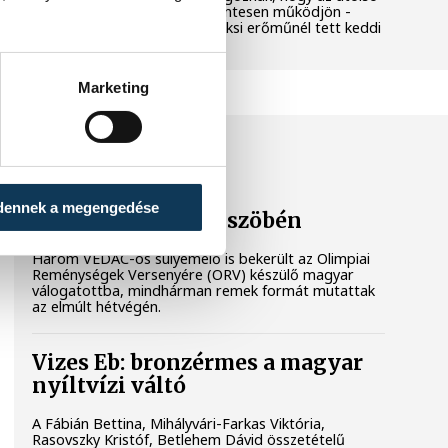
még termelő turbina hibamentesen működjön -
közölte a miniszterelnök a paksi erőműnél tett keddi
látogatása során.
Marketing
SPORT
dennek a megengedése
Súlyos sikerek küszöbén
Három VEDAC-os súlyemelő is bekerült az Olimpiai
Reménységek Versenyére (ORV) készülő magyar
válogatottba, mindhárman remek formát mutattak
az elmúlt hétvégén.
Vizes Eb: bronzérmes a magyar
nyíltvízi váltó
A Fábián Bettina, Mihályvári-Farkas Viktória,
Rasovszky Kristóf, Betlehem Dávid összetételű