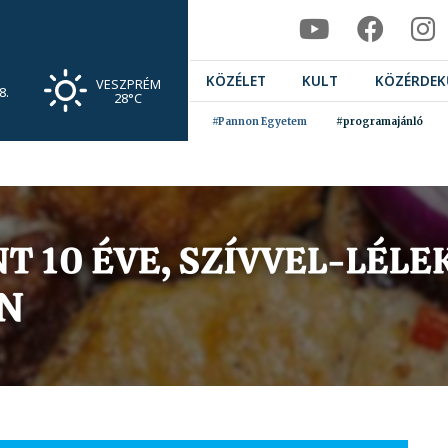
KÖZÉLET
KULT
KÖZÉRDEK
VESZPRÉM
8.
28°C
#Pannon Egyetem
#programajánló