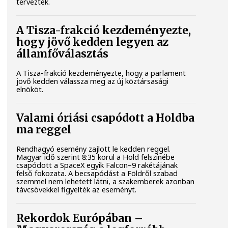
tervezték.
A Tisza-frakció kezdeményezte,
hogy jövő kedden legyen az
államfőválasztás
A Tisza-frakció kezdeményezte, hogy a parlament
jövő kedden válassza meg az új köztársasági
elnököt.
Valami óriási csapódott a Holdba
ma reggel
Rendhagyó esemény zajlott le kedden reggel.
Magyar idő szerint 8:35 körül a Hold felszínébe
csapódott a SpaceX egyik Falcon–9 rakétájának
felső fokozata. A becsapódást a Földről szabad
szemmel nem lehetett látni, a szakemberek azonban
távcsövekkel figyelték az eseményt.
Rekordok Európában –