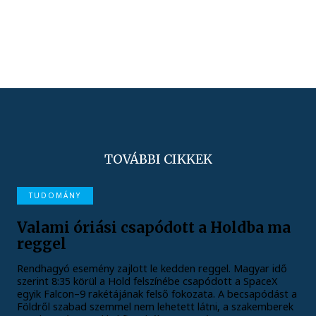
TOVÁBBI CIKKEK
TUDOMÁNY
Valami óriási csapódott a Holdba ma
reggel
Rendhagyó esemény zajlott le kedden reggel. Magyar idő
szerint 8:35 körül a Hold felszínébe csapódott a SpaceX
egyik Falcon–9 rakétájának felső fokozata. A becsapódást a
Földről szabad szemmel nem lehetett látni, a szakemberek