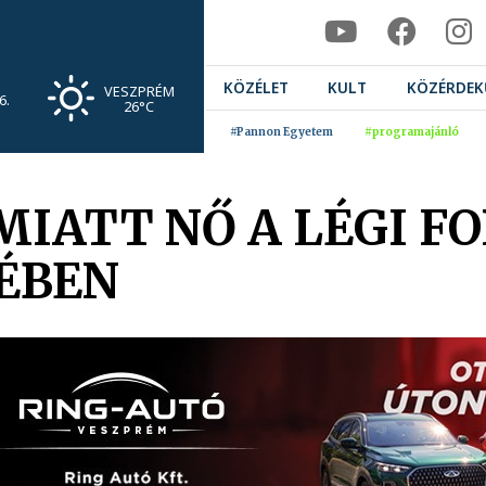
KÖZÉLET
KULT
KÖZÉRDEK
VESZPRÉM
6.
26°C
#Pannon Egyetem
#programajánló
IATT NŐ A LÉGI F
ÉBEN