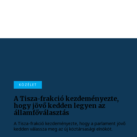
KÖZÉLET
A Tisza-frakció kezdeményezte,
hogy jövő kedden legyen az
államfőválasztás
A Tisza-frakció kezdeményezte, hogy a parlament jövő
kedden válassza meg az új köztársasági elnököt.