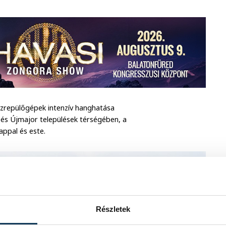
ászrepülőgépek intenzív hanghatása
és Újmajor települések térségében, a
ppal és este.
Részletek