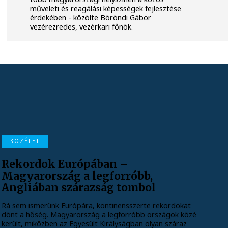
műveleti és reagálási képességek fejlesztése
érdekében - közölte Böröndi Gábor
vezérezredes, vezérkari főnök.
KÖZÉLET
Rekordok Európában –
Magyarország a legforróbb,
Angliában szárazság tombol
Rá sem ismerünk Európára, kontinensszerte rekordokat
dönt a hőség. Magyarország a legforróbb országok közé
került, miközben az Egyesült Királyságban olyan száraz