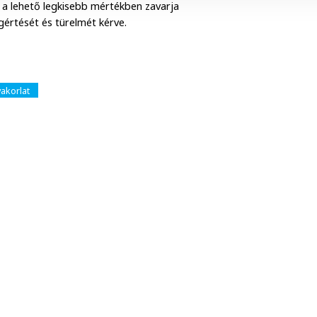
 a lehető legkisebb mértékben zavarja
értését és türelmét kérve.
akorlat