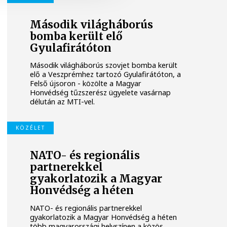
Második világháborús
bomba került elő
Gyulafirátóton
Második világháborús szovjet bomba került
elő a Veszprémhez tartozó Gyulafirátóton, a
Felső újsoron - közölte a Magyar
Honvédség tűzszerész ügyelete vasárnap
délután az MTI-vel.
KÖZÉLET
NATO- és regionális
partnerekkel
gyakorlatozik a Magyar
Honvédség a héten
NATO- és regionális partnerekkel
gyakorlatozik a Magyar Honvédség a héten
több magyarországi helyszínen a közös