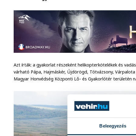
Azt írták: a gyakorlat részeként helikopterkötelékek és vad
várható Pápa, Hajmáskér, Újdörögd, Tótvázsony, Várpalota 
Magyar Honvédség Központi Lő- és Gyakorlótér területén na
Beleegyezés