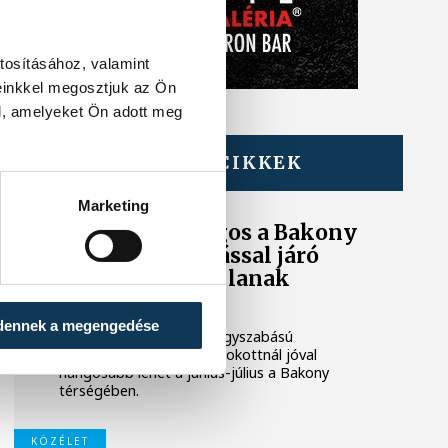
tosításához, valamint
einkkel megosztjuk az Ön
l, amelyeket Ön adott meg
TOVÁBBI CIKKEK
BAKONY
Marketing
Harcoktól hangos a Bakony
- erős hanghatással járó
gyakorlatok zajlanak
éjszaka is
dennek a megengedése
A Magyar Honvédség nagyszabású
kiképzései miatt a megszokottnál jóval
hangosabb lehet a június-július a Bakony
térségében.
KÖZÉLET