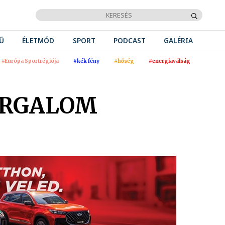
Ű
ÉLETMÓD
SPORT
PODCAST
GALÉRIA
#Európa Sportrégiója
#kék fény
#hőség
#energiaválság
ORGALOM