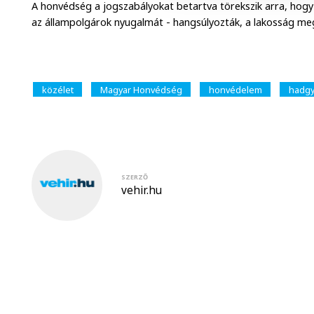
A honvédség a jogszabályokat betartva törekszik arra, hogy
az állampolgárok nyugalmát - hangsúlyozták, a lakosság meg
közélet
Magyar Honvédség
honvédelem
hadgy
SZERZŐ
vehir.hu