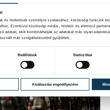
y napra összekapcsolódott.
ál
mak és hirdetések személyre szabásához, közösségi funkciók biz
hez. Ezenkívül közösségi média-, hirdető- és elemező partner
zó adatait, akik kombinálhatják az adatokat más olyan adatokka
sznált más szolgáltatásokból gyűjtöttek.
Beállítások
Statisztikai
Kiválasztás engedélyezése
Min