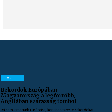
KÖZÉLET
Rekordok Európában –
Magyarország a legforróbb,
Angliában szárazság tombol
Rá sem ismerünk Európára, kontinensszerte rekordokat