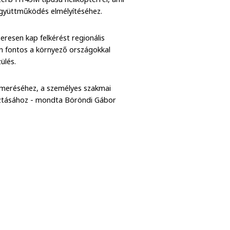
együttműködés elmélyítéséhez.
resen kap felkérést regionális
n fontos a környező országokkal
ülés.
smeréséhez, a személyes szakmai
osztásához - mondta Böröndi Gábor