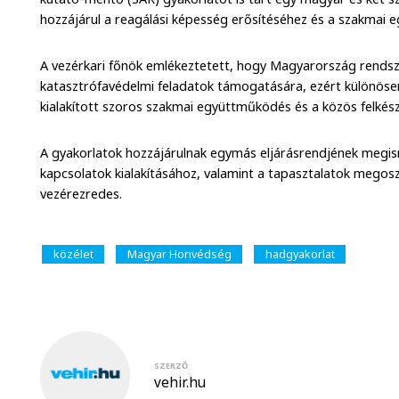
hozzájárul a reagálási képesség erősítéséhez és a szakmai 
A vezérkari főnök emlékeztetett, hogy Magyarország rendsze
katasztrófavédelmi feladatok támogatására, ezért különöse
kialakított szoros szakmai együttműködés és a közös felkész
A gyakorlatok hozzájárulnak egymás eljárásrendjének megi
kapcsolatok kialakításához, valamint a tapasztalatok meg
vezérezredes.
közélet
Magyar Honvédség
hadgyakorlat
SZERZŐ
vehir.hu