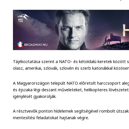
Tájékoztatása szerint a NATO- és kétoldalú keretek között s
olasz, amerikai, szlovák, szlovén és szerb katonákkal közös
A Magyarországon települt NATO előretolt harccsoport aleg
és éjszaka légi deszant műveleteket, helikopteres lövészetet
igénylését gyakorolják.
A résztvevők ponton hídelemek segítségével rombolt útszaka
mentesítési feladatokat hajtanak végre.