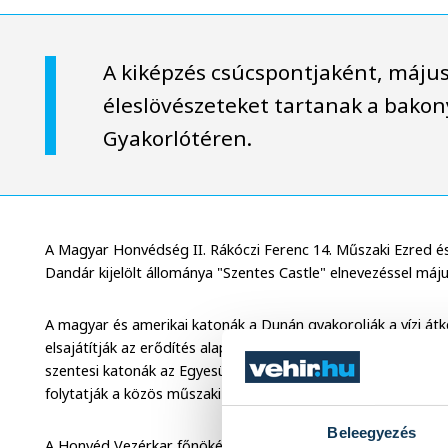
A kiképzés csúcspontjaként, máju
éleslövészeteket tartanak a bakon
Gyakorlótéren.
A Magyar Honvédség II. Rákóczi Ferenc 14. Műszaki Ezred é
Dandár kijelölt állománya "Szentes Castle" elnevezéssel május
A magyar és amerikai katonák a Dunán gyakorolják a vízi átke
elsajátítják az erődítés alapjait, valamint víztisztítási ismere
szentesi katonák az Egyesült Államokba utaznak, ahol az Oh
folytatják a közös műszaki kiképzést - tudatta Böröndi Gábo
Beleegyezés
A Honvéd Vezérkar főnökének tájékoztatása szerint a két ki