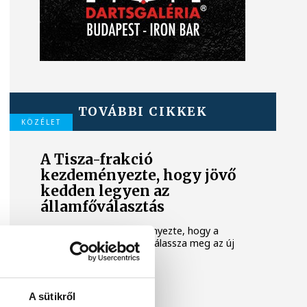
TOVÁBBI CIKKEK
KÖZÉLET
A Tisza-frakció
kezdeményezte, hogy jövő
kedden legyen az
államfőválasztás
A Tisza-frakció kezdeményezte, hogy a
parlament jövő kedden válassza meg az új
köztársasági elnököt.
TUDOMÁNY
A sütikről