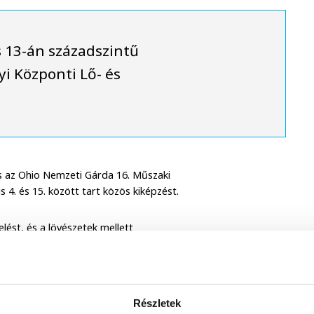
s 13-án századszintű
yi Központi Lő- és
s az Ohio Nemzeti Gárda 16. Műszaki
 4. és 15. között tart közös kiképzést.
lést, és a lövészetek mellett
teket szereznek. Június 1-12. között a
io Nemzeti Gárda állományával
r.
Részletek
képzés - a Szentes Castle és a magyar