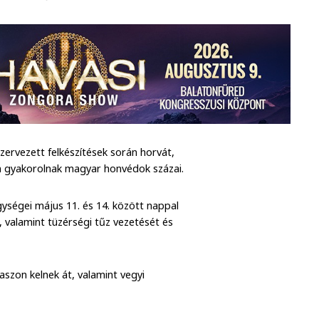
zervezett felkészítések során horvát,
en gyakorolnak magyar honvédok százai.
ységei május 11. és 14. között nappal
, valamint tüzérségi tűz vezetését és
szon kelnek át, valamint vegyi