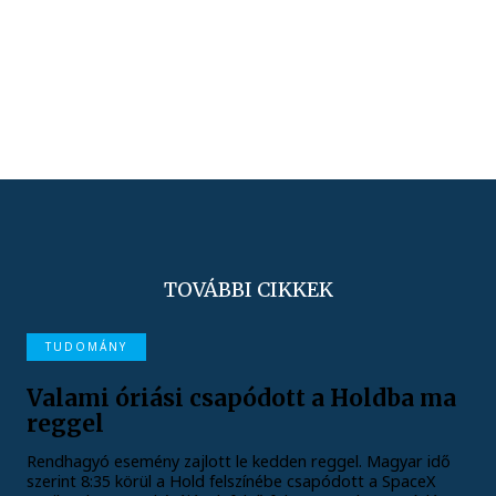
TOVÁBBI CIKKEK
TUDOMÁNY
Valami óriási csapódott a Holdba ma
reggel
Rendhagyó esemény zajlott le kedden reggel. Magyar idő
szerint 8:35 körül a Hold felszínébe csapódott a SpaceX