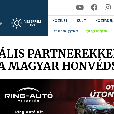
KÖZÉLET
KULT
KÖZÉRDEK
VESZPRÉM
6.
36°C
#Pannon Egyetem
#programajánló
NÁLIS PARTNEREKKE
A MAGYAR HONVÉD