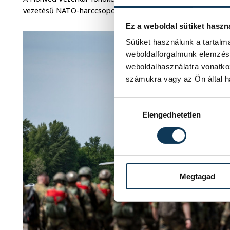
vezetésű NATO-harccsoport tevékenysége - a hét elején eg
Ez a weboldal sütiket haszn
Sütiket használunk a tartal
weboldalforgalmunk elemzésé
weboldalhasználatra vonatko
számukra vagy az Ön által ha
Hozzájárulás kiválasztása
Elengedhetetlen
Megtagad