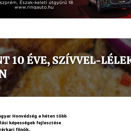
Magyar Honvédség a héten több
lási képességek fejlesztése
érkari főnök.