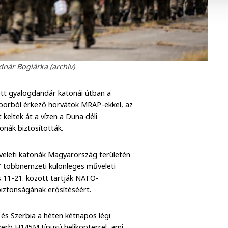
odnár Boglárka (archív)
tt gyalogdandár katonái útban a
áborból érkező horvátok MRAP-ekkel, az
keltek át a vízen a Duna déli
onák biztosították.
veleti katonák Magyarország területén
" többnemzeti különleges műveleti
s 11-21. között tartják NATO-
iztonságának erősítéséért.
és Szerbia a héten kétnapos légi
zerb H145M típusú helikopterrel, ami