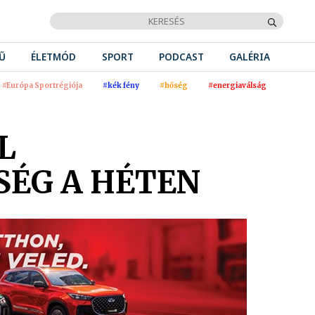
Ű
ÉLETMÓD
SPORT
PODCAST
GALÉRIA
#Európa Sportrégiója
#kék fény
#hőség
#energiaválság
L
SÉG A HÉTEN