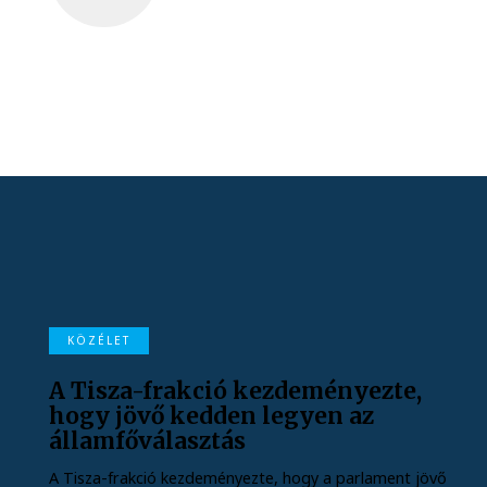
KÖZÉLET
A Tisza-frakció kezdeményezte,
hogy jövő kedden legyen az
államfőválasztás
A Tisza-frakció kezdeményezte, hogy a parlament jövő