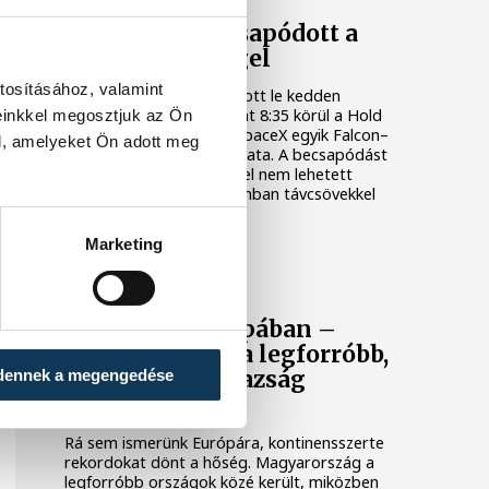
Valami óriási csapódott a
Holdba ma reggel
tosításához, valamint
Rendhagyó esemény zajlott le kedden
reggel. Magyar idő szerint 8:35 körül a Hold
einkkel megosztjuk az Ön
felszínébe csapódott a SpaceX egyik Falcon–
l, amelyeket Ön adott meg
9 rakétájának felső fokozata. A becsapódást
a Földről szabad szemmel nem lehetett
látni, a szakemberek azonban távcsövekkel
figyelték az eseményt.
Marketing
KÖZÉLET
Rekordok Európában –
Magyarország a legforróbb,
dennek a megengedése
Angliában szárazság
tombol
Rá sem ismerünk Európára, kontinensszerte
rekordokat dönt a hőség. Magyarország a
legforróbb országok közé került, miközben