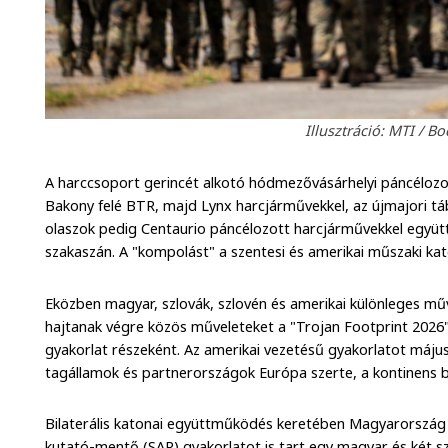
Illusztráció: MTI / B
A harccsoport gerincét alkotó hódmezővásárhelyi páncélozo
Bakony felé BTR, majd Lynx harcjárművekkel, az újmajori t
olaszok pedig Centaurio páncélozott harcjárművekkel együtt 
szakaszán. A "kompolást" a szentesi és amerikai műszaki kat
Eközben magyar, szlovák, szlovén és amerikai különleges mű
hajtanak végre közös műveleteket a "Trojan Footprint 2026
gyakorlat részeként. Az amerikai vezetésű gyakorlatot máju
tagállamok és partnerországok Európa szerte, a kontinens b
Bilaterális katonai együttműködés keretében Magyarország 
kutató-mentő (SAR) gyakorlatot is tart egy magyar és két s