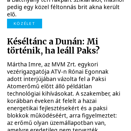
pedig egy közel féltonnás brit akna került
elő.
KÖZÉLET
Késéltánc a Dunán: Mi
történik, ha leáll Paks?
Mártha Imre, az MVM Zrt. egykori
vezérigazgatója ATV-n Rónai Egonnak
adott interjújában vázolta fel a Paksi
Atomerőmű előtt álló példátlan
technológiai kihívásokat. A szakember, aki
korábban éveken át felelt a hazai
energetikai fejlesztésekért és a paksi
blokkok működéséért, arra figyelmeztet:
az erőmű olyan üzemállapotban van,
amelyre eredetileg nem tervezték.