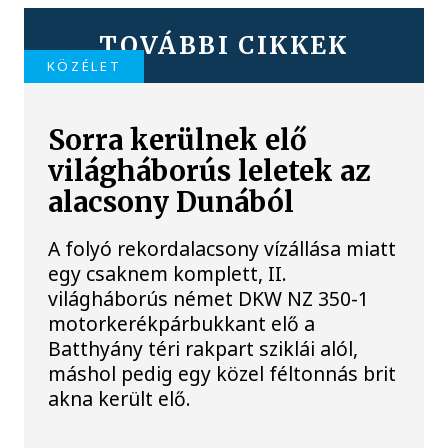
TOVÁBBI CIKKEK
KÖZÉLET
Sorra kerülnek elő
világháborús leletek az
alacsony Dunából
A folyó rekordalacsony vízállása miatt
egy csaknem komplett, II.
világháborús német DKW NZ 350-1
motorkerékpárbukkant elő a
Batthyány téri rakpart sziklái alól,
máshol pedig egy közel féltonnás brit
akna került elő.