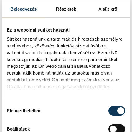
Csillag szerint egy ország védelmének
Beleegyezés
Részletek
A sütikről
szempontjából fontos a versenyképes
infrastruktúra, és fontos a szövetséges
Ez a weboldal sütiket használ
országokkal fenntartani a kölcsönös
Sütiket használunk a tartalmak és hirdetések személyre
együttműködést és a jó kapcsolatot, de
szabásához, közösségi funkciók biztosításához,
talán az állampolgárok felkészültsége és
valamint weboldalforgalmunk elemzéséhez. Ezenkívül
közösségi média-, hirdető- és elemező partnereinkkel
hazaszeretete az, ami a legfontosabb. „Mi
megosztjuk az Ön weboldalhasználatra vonatkozó
itt a Pannon Egyetemen kötelességünknek
adatait, akik kombinálhatják az adatokat más olyan
tartjuk tehát, hogy a rendelkezésre álló
adatokkal, amelyeket Ön adott meg számukra vagy az
Ön által használt más szolgáltatásokból gyűjtöttek.
eszközeinkkel támogassuk a magyar
honvédség és ezáltal Magyarország ügyét,
ennek a megállapodásnak pedig az eddigi
Hozzájárulás kiválasztása
Elengedhetetlen
tevékenység folytatásán túl az is célja,
hogy ezt büszkén kijelentsük. Azt kívánom,
Beállítások