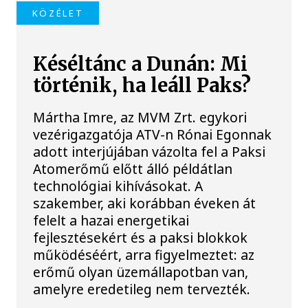
KÖZÉLET
Késéltánc a Dunán: Mi
történik, ha leáll Paks?
Mártha Imre, az MVM Zrt. egykori
vezérigazgatója ATV-n Rónai Egonnak
adott interjújában vázolta fel a Paksi
Atomerőmű előtt álló példátlan
technológiai kihívásokat. A
szakember, aki korábban éveken át
felelt a hazai energetikai
fejlesztésekért és a paksi blokkok
működéséért, arra figyelmeztet: az
erőmű olyan üzemállapotban van,
amelyre eredetileg nem tervezték.