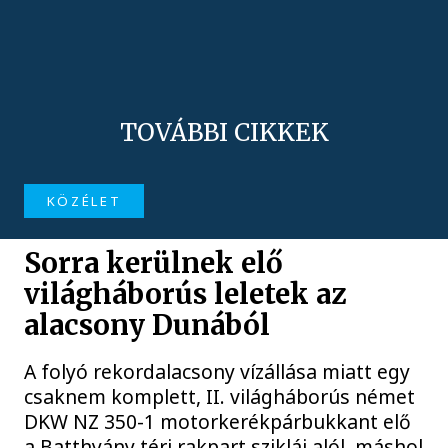
TOVÁBBI CIKKEK
KÖZÉLET
Sorra kerülnek elő
világháborús leletek az
alacsony Dunából
A folyó rekordalacsony vízállása miatt egy
csaknem komplett, II. világháborús német
DKW NZ 350-1 motorkerékpárbukkant elő
a Batthyány téri rakpart sziklái alól, máshol