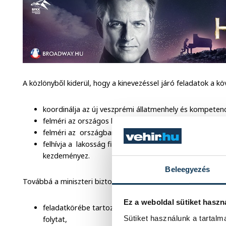
A közlönyből kiderül, hogy a kinevezéssel járó feladatok a kö
koordinálja az új veszprémi állatmenhely és kompetenc
felméri az országos kóborállat-helyzetet, és javaslatot
felméri az országban található gyepmesteri telepek ál
felhívja a lakosság figyelmét a felelős állattartás sza
kezdeményez.
Beleegyezés
Továbbá a miniszteri biztos feladatai ellátása érdekében
Ez a weboldal sütiket haszn
feladatkörébe tartozó ügyekkel kapcsolatban az érinte
Sütiket használunk a tartal
folytat,