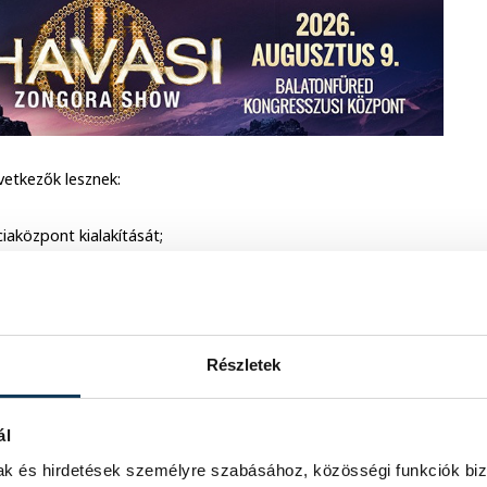
vetkezők lesznek:
iaközpont kialakítását;
 tesz az országos ivartalanítási program kialakítására;
lapotát, és javaslatot tesz azok fejlesztésére vonatkozóan;
bályaira, amellyel kapcsolatban szükség szerint konzultációt
Részletek
ál
tt minisztériumok, szervezetek képviselőivel egyeztetéseket
mak és hirdetések személyre szabásához, közösségi funkciók biz