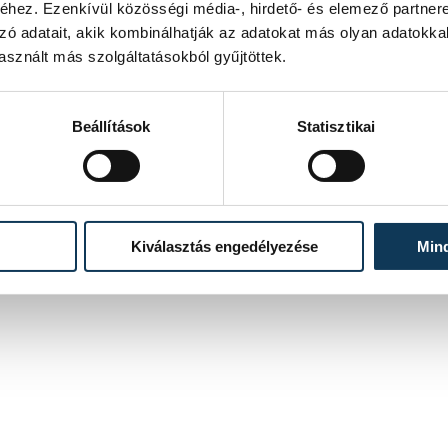
hez. Ezenkívül közösségi média-, hirdető- és elemező partner
 szervezetek között szorosabb együttműködésre törekszik,
el együttműködve javaslatot tesz az állatok védelméről és
zó adatait, akik kombinálhatják az adatokat más olyan adatokka
sznált más szolgáltatásokból gyűjtöttek.
onásig, de legfeljebb két évig
Beállítások
Statisztikai
ra is ellátja országgyűlési képviselői
Kiválasztás engedélyezése
Min
ri biztos