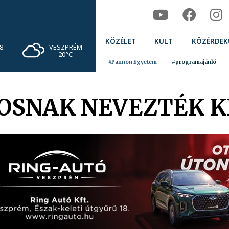
KÖZÉLET
KULT
KÖZÉRDEK
VESZPRÉM
8.
20°C
#Pannon Egyetem
#programajánló
OSNAK NEVEZTÉK K