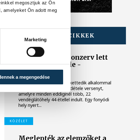
einkkel megosztjuk az Ön
l, amelyeket Ön adott meg
TOVÁBBI CIKKEK
Marketing
BALATON
Egy furcsa halkonzerv lett
az Év Strandétele -
mutatjuk!
dennek a megengedése
A Balatoni Kör idén tizenkettedik alkalommal
hirdette meg az év strandétele versenyt,
amelyre minden eddiginél több, 22
vendéglátóhely 44 étellel indult. Egy fonyódi
hely nyert...
KÖZÉLET
Meglepték az elemzőket a