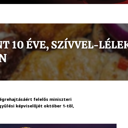
grehajtásáért felelős miniszteri
yűlési képviselőjét október 1-től,