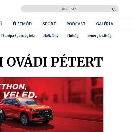
Ű
ÉLETMÓD
SPORT
PODCAST
GALÉRIA
#Európa Sportrégiója
#kék fény
#hőség
#energiaválság
I OVÁDI PÉTERT