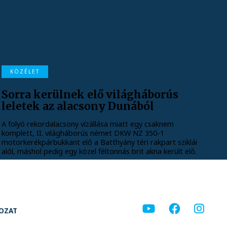
KÖZÉLET
Sorra kerülnek elő világháborús
leletek az alacsony Dunából
A folyó rekordalacsony vízállása miatt egy csaknem
komplett, II. világháborús német DKW NZ 350-1
motorkerékpárbukkant elő a Batthyány téri rakpart sziklái
alól, máshol pedig egy közel féltonnás brit akna került elő.
KOZAT