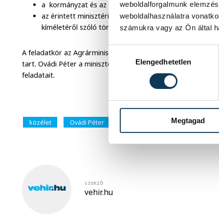
weboldalforgalmunk elemzésé
a kormányzat és az állatvédelemmel foglalkozó civil
az érintett minisztériumokkal és szakmai szervezetekk
weboldalhasználatra vonatko
kíméletéről szóló törvény felülvizsgálatára.
számukra vagy az Ön által ha
Hozzájárulás kiválasztása
A feladatkör az Agrárminisztérium alá fog tartozni és visszav
Elengedhetetlen
tart. Ovádi Péter a miniszteri biztosi pozíciója mellett tovább
feladatait.
Megtagad
közélet
Ovádi Péter
Agrárminisztérium
miniszte
SZERZŐ
vehir.hu