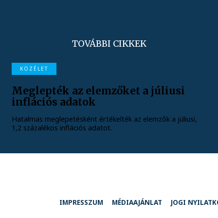
TOVÁBBI CIKKEK
KÖZÉLET
Meglepték az elemzőket a júliusi
inflációs adatok
Hatalmas meglepetésként értékelték az elemzők a júliusi,
1,2 százalékos inflációs adatot.
IMPRESSZUM
MÉDIAAJÁNLAT
JOGI NYILAT