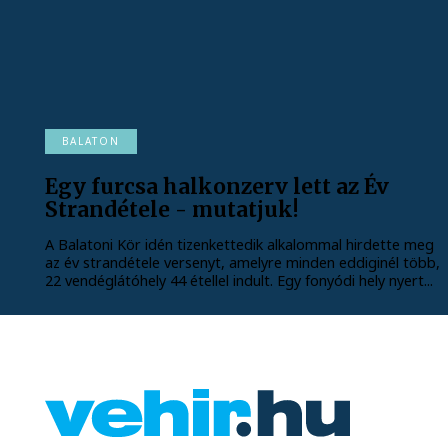
BALATON
Egy furcsa halkonzerv lett az Év
Strandétele - mutatjuk!
A Balatoni Kör idén tizenkettedik alkalommal hirdette meg
az év strandétele versenyt, amelyre minden eddiginél több,
22 vendéglátóhely 44 étellel indult. Egy fonyódi hely nyert...