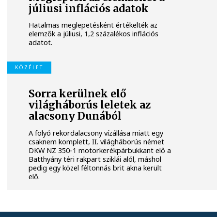
júliusi inflációs adatok
Hatalmas meglepetésként értékelték az
elemzők a júliusi, 1,2 százalékos inflációs
adatot.
KÖZÉLET
Sorra kerülnek elő
világháborús leletek az
alacsony Dunából
A folyó rekordalacsony vízállása miatt egy
csaknem komplett, II. világháborús német
DKW NZ 350-1 motorkerékpárbukkant elő a
Batthyány téri rakpart sziklái alól, máshol
pedig egy közel féltonnás brit akna került
elő.