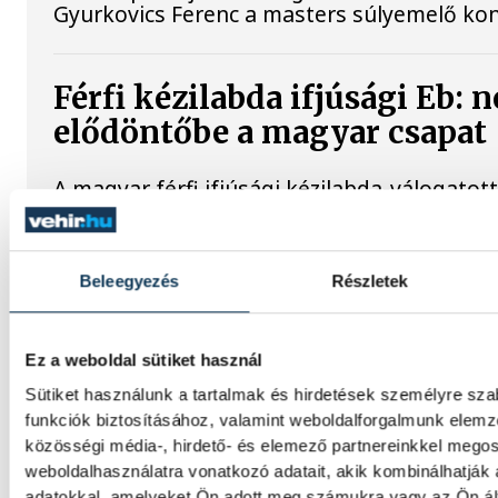
Gyurkovics Ferenc a masters súlyemelő ko
Férfi kézilabda ifjúsági Eb: 
elődöntőbe a magyar csapat
A magyar férfi ifjúsági kézilabda-válogatot
Szlovéniától a belgrádi korosztályos Euró
csütörtöki negyeddöntőjében.
Beleegyezés
Részletek
A bajnokesélyes otthonában 
sorozatát a VSC Veszprém
Ez a weboldal sütiket használ
Sütiket használunk a tartalmak és hirdetések személyre sz
A VSC Veszprém férfi labdarúgócsapata s
funkciók biztosításához, valamint weboldalforgalmunk elem
komoly erőfelmérő előtt áll: Gunther Zsolt 
közösségi média-, hirdető- és elemező partnereinkkel mego
északnyugati csoportjának második fordul
weboldalhasználatra vonatkozó adatait, akik kombinálhatják
bajnokesélyesnek tartott Dorogi Bányász F
adatokkal, amelyeket Ön adott meg számukra vagy az Ön ál