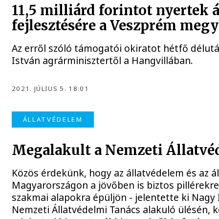
11,5 milliárd forintot nyertek 
fejlesztésére a Veszprém megy
Az erről szóló támogatói okiratot hétfő délut
István agrárminisztertől a Hangvillában.
2021. JÚLIUS 5. 18:01
ÁLLATVÉDELEM
Megalakult a Nemzeti Állatvé
Közös érdekünk, hogy az állatvédelem és az ál
Magyarországon a jövőben is biztos pillérekr
szakmai alapokra épüljön - jelentette ki Nagy
Nemzeti Állatvédelmi Tanács alakuló ülésén, k