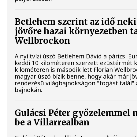
Betlehem szerint az idő neki
jövőre hazai környezetben ta
Wellbrockon
A nyíltvízi úszó Betlehem Dávid a párizsi 
keddi 10 kilométeren szerzett ezüstérmét 
kilométeren is második lett Florian Wellbr
magyar úszó bízik benne, hogy akár már jöv
rendezésű világbajnokságon "fogást talál"
bajnokán.
Gulácsi Péter győzelemmel 
be a Villarrealban