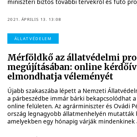
miniszteri biztos további tervekről és futó pro
2021. ÁPRILIS 13. 13:08
ÁLLATVÉDELEM
Mérföldkő az állatvédelmi pr
megújításában: online kérdőív
elmondhatja véleményét
Újabb szakaszába lépett a Nemzeti Állatvéde
a párbeszédbe immár bárki bekapcsolódhat a 
online felületen. Az agrárminiszter és Ovádi 
ország legnagyobb állatmenhelyén mutatták 
amelyekben egy hónapig várják mindenkinek 