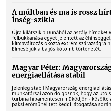
A múltban és ma is rossz hír
Ínség-szikla
Újra kilátszik a Dunából az aszály hírnöke!
felbukkanása egyet jelentett az éhínséggel
klímaváltozás okozta extrém szárazságra hív
Elmeséljük a baljós kőtömb történetét.
Magyar Péter: Magyarorszá
energiaellátása stabil
Jelenleg stabil Magyarország energiaellátá
munkatársai azon dolgoznak, hogy az utol
turbina hibamentesen működjön - közölte a
paksi erőműnél tett keddi látogatása során