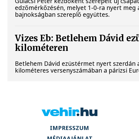
Gulácsi Péter kezdőként szerepelt új csapata
edzőmérkőzésén, melyet 1-0-ra nyert meg 
bajnokságban szereplő együttes.
Vizes Eb: Betlehem Dávid ez
kilométeren
Betlehem Dávid ezüstérmet nyert szerdán a 
kilométeres versenyszámában a párizsi Eu
IMPRESSZUM
MÉDIAAJÁNLAT