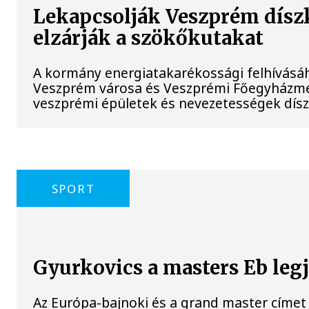
Lekapcsolják Veszprém díszk
elzárják a szökőkutakat
A kormány energiatakarékossági felhívásá
Veszprém városa és Veszprémi Főegyházmeg
veszprémi épületek és nevezetességek díszk
SPORT
Gyurkovics a masters Eb leg
Az Európa-bajnoki és a grand master címet 