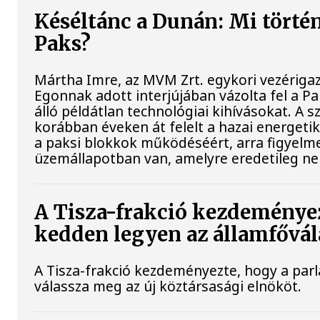
Késéltánc a Dunán: Mi történi
Paks?
Mártha Imre, az MVM Zrt. egykori vezériga
Egonnak adott interjújában vázolta fel a P
álló példátlan technológiai kihívásokat. A s
korábban éveken át felelt a hazai energetik
a paksi blokkok működéséért, arra figyelm
üzemállapotban van, amelyre eredetileg ne
A Tisza-frakció kezdeményez
kedden legyen az államfővál
A Tisza-frakció kezdeményezte, hogy a par
válassza meg az új köztársasági elnököt.