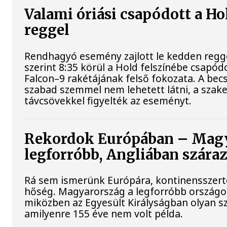
Valami óriási csapódott a H
reggel
Rendhagyó esemény zajlott le kedden regg
szerint 8:35 körül a Hold felszínébe csapód
Falcon–9 rakétájának felső fokozata. A bec
szabad szemmel nem lehetett látni, a sza
távcsövekkel figyelték az eseményt.
Rekordok Európában – Magy
legforróbb, Angliában szára
Rá sem ismerünk Európára, kontinensszert
hőség. Magyarország a legforróbb országok
miközben az Egyesült Királyságban olyan sz
amilyenre 155 éve nem volt példa.