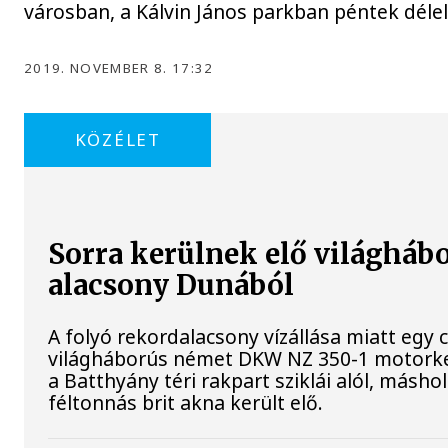
városban, a Kálvin János parkban péntek délel
2019. NOVEMBER 8. 17:32
KÖZÉLET
Sorra kerülnek elő világhábo
alacsony Dunából
A folyó rekordalacsony vízállása miatt egy 
világháborús német DKW NZ 350-1 motork
a Batthyány téri rakpart sziklái alól, másho
féltonnás brit akna került elő.