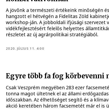
A jövőnk a természeti értékeink minőségén é
hangzott el hétvégén a Fidelitas Zöld kabinet
workshop-ján. A jobboldali ifjúsági szervezet
vidékfejlesztésért felelős helyettes államtitká
részletet az új agrárpolitikai stratégiából.
2020. JÚLIUS 11. 4:00
Egyre több fa fog körbevenni
Csak Veszprém megyében 283 ezer facsemetét
tonna magot ültetnek el az állami erdőgazdas
időszakban. Az élhetőséget segítő és a klímav
akció keretében három facsemetét már el is ül