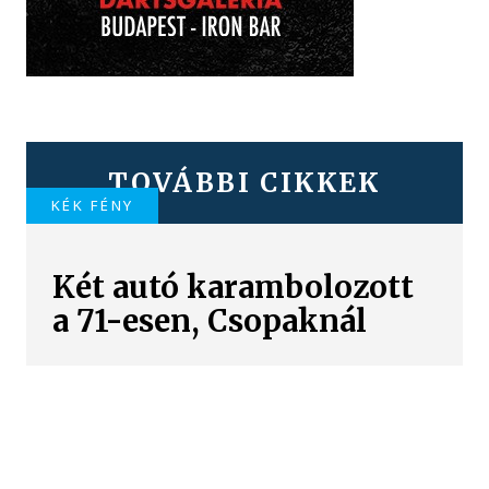
TOVÁBBI CIKKEK
KÉK FÉNY
Két autó karambolozott
a 71-esen, Csopaknál
KÉK FÉNY
Tűz van a