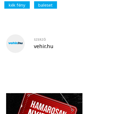
kék fény
baleset
SZERZŐ
vehir.hu