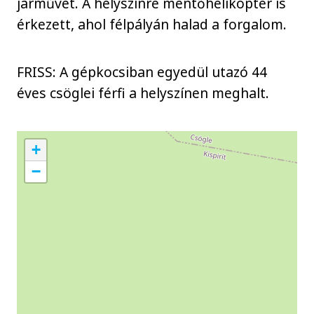
járművet. A helyszínre mentőhelikopter is
érkezett, ahol félpályán halad a forgalom.
FRISS: A gépkocsiban egyedül utazó 44
éves csöglei férfi a helyszínen meghalt.
+
−