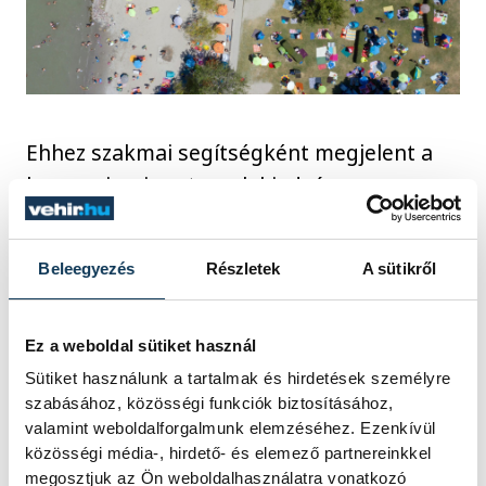
Ehhez szakmai segítségként megjelent a
konzorciumi partnerek kiadványa a
speciális igényű ételek előállításáról és
kérdéseiről a vendéglátásban, amely mind
Beleegyezés
Részletek
A sütikről
a munkavállalók, mind a vállalkozások
részére hozzájárul a szakmai fejlődéshez. A
program népszerűsítése érdekében a
Ez a weboldal sütiket használ
balatoni szezon utolsó időszakában
Sütiket használunk a tartalmak és hirdetések személyre
szabásához, közösségi funkciók biztosításához,
megjelentek a program tájékoztató
valamint weboldalforgalmunk elemzéséhez. Ezenkívül
szórólapjai a vállalkozói érdeklődés
közösségi média-, hirdető- és elemező partnereinkkel
fenntartása céljából.
megosztjuk az Ön weboldalhasználatra vonatkozó