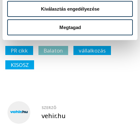
kapcsolódó média kampány
Kiválasztás engedélyezése
lebonyolítójától: Számadó Éva 06-
30/9777143, evaszamado@yahoo.com
Megtagad
PR cikk
Balaton
vállalkozás
KISOSZ
SZERZŐ
vehir.hu