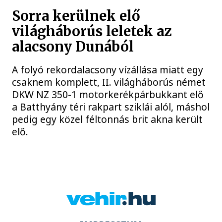
Sorra kerülnek elő
világháborús leletek az
alacsony Dunából
A folyó rekordalacsony vízállása miatt egy
csaknem komplett, II. világháborús német
DKW NZ 350-1 motorkerékpárbukkant elő
a Batthyány téri rakpart sziklái alól, máshol
pedig egy közel féltonnás brit akna került
elő.