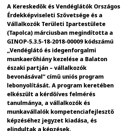
A Kereskedők és Vendéglátók Országos
Érdekképviseleti Szövetsége és a
Vállalkozók Területi Ipartestülete
(Tapolca) márciusban megindította a
GINOP-5.3.5-18-2018-00009 kódszámú
„Vendéglátó és idegenforgalmi
munkaerőhiány kezelése a Balaton
északi partján – vállalkozók
bevonásával” című uniós program
lebonyolítását. A program keretében
elkészült a kérdőíves felmérés
tanulmánya, a vállalkozók és
munkavállalók kompetenciafejlesztő
képzéséhez jegyzet kiadása, és
elindultak a képzések.