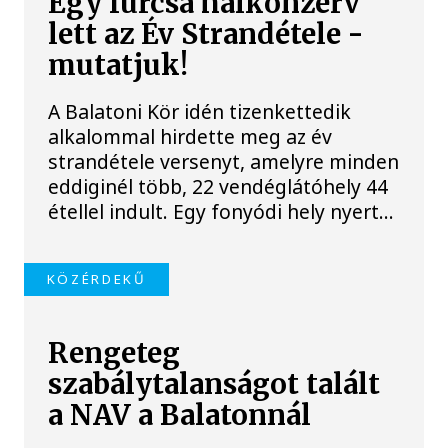
Egy furcsa halkonzerv
lett az Év Strandétele -
mutatjuk!
A Balatoni Kör idén tizenkettedik
alkalommal hirdette meg az év
strandétele versenyt, amelyre minden
eddiginél több, 22 vendéglátóhely 44
étellel indult. Egy fonyódi hely nyert...
KÖZÉRDEKŰ
Rengeteg
szabálytalanságot talált
a NAV a Balatonnál