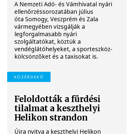
A Nemzeti Adó- és Vámhivatal nyári
ellenőrzéssorozatában július
óta Somogy, Veszprém és Zala
vármegyében vizsgálják a
legforgalmasabb nyári
szolgáltatókat, köztük a
vendéglátóhelyeket, a sporteszköz-
kölcsönzőket és a taxisokat is.
KÖZÉRDEKŰ
Feloldották a fürdési
tilalmat a keszthelyi
Helikon strandon
Újra nyitva a keszthelyi Helikon