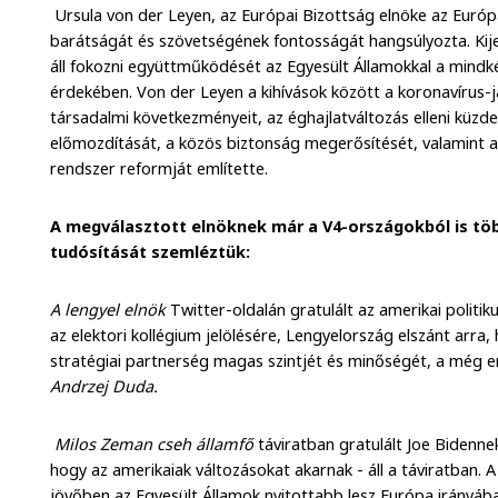
Ursula von der Leyen, az Európai Bizottság elnöke az Európ
barátságát és szövetségének fontosságát hangsúlyozta. Kije
áll fokozni együttműködését az Egyesült Államokkal a mindkét 
érdekében. Von der Leyen a kihívások között a koronavírus-
társadalmi következményeit, az éghajlatváltozás elleni küzdel
előmozdítását, a közös biztonság megerősítését, valamint a
rendszer reformját említette.
A megválasztott elnöknek már a V4-országokból is töb
tudósítását szemléztük:
A lengyel elnök
Twitter-oldalán gratulált az amerikai politi
az elektori kollégium jelölésére, Lengyelország elszánt arra
stratégiai partnerség magas szintjét és minőségét, a még 
Andrzej Duda.
Milos Zeman cseh államfő
táviratban gratulált Joe Bidenne
hogy az amerikaiak változásokat akarnak - áll a táviratban. 
jövőben az Egyesült Államok nyitottabb lesz Európa irányáb