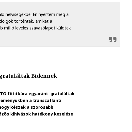
ló helyiségekbe. Én nyertem meg a
 dolgok történtek, amiket a
b millió leveles szavazólapot küldtek
s gratuláltak Bidennek
ATO főtitkára egyaránt gratuláltak
zleményükben a transzatlanti
 hogy készek a szorosabb
közös kihívások hatékony kezelése