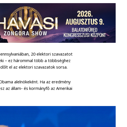
ennsylvaniában, 20 elektori szavazatot
neki – ez hárommal több a többséghez
őlt el az elektori szavazatok sorsa.
k Obama alelnökeként. Ha az eredmény
lesz az állam- és kormányfő az Amerikai