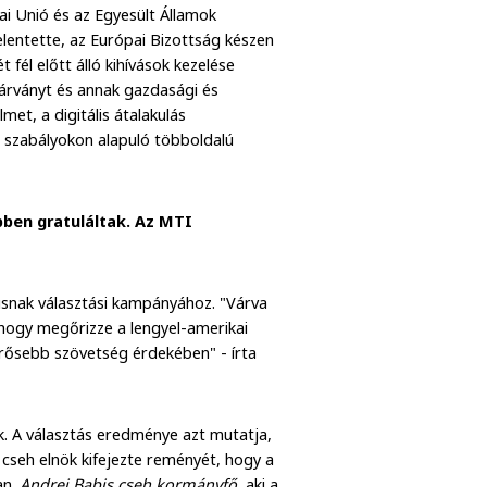
ai Unió és az Egyesült Államok
lentette, az Európai Bizottság készen
fél előtt álló kihívások kezelése
járványt és annak gazdasági és
met, a digitális átalakulás
 szabályokon alapuló többoldalú
ben gratuláltak. Az MTI
kusnak választási kampányához. "Várva
, hogy megőrizze a lengyel-amerikai
erősebb szövetség érdekében" - írta
k. A választás eredménye azt mutatja,
A cseh elnök kifejezte reményét, hogy a
an.
Andrej Babis cseh kormányfő
, aki a