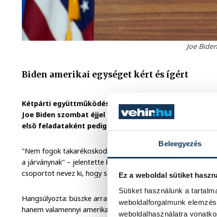
Joe Biden
Biden amerikai egységet kért és ígért
Kétpárti együttműködést szorgalmazott és a nemzeti
Joe Biden szombat éjjel a Delaware államban lévő Wi
első feladataként pedig a járvány elleni küzdelmet jelö
Beleegyezés
"Nem fogok takarékoskodni az erőfeszítésekkel és a köteleze
a járványnak" – jelentette ki, és közölte, hogy már hétfőn t
csoportot nevez ki, hogy segítsen megbirkózni a feladattal.
Ez a weboldal sütiket haszn
Sütiket használunk a tartal
Hangsúlyozta: büszke arra, hogy demokrata párti politikus, 
weboldalforgalmunk elemzésé
hanem valamennyi amerikai elnöke. Felidézte, hogy 74 millió 
weboldalhasználatra vonatko