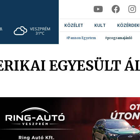
KÖZÉLET
KULT
KÖZÉRDEK
VESZPRÉM
8.
31°C
#Pannon Egyetem
#programajánló
ERIKAI EGYESÜLT Á