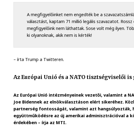
A megfigyelőinket nem engedték be a szavazatszámlá
választást, kaptam 71 millió legális szavazatot. Rossz
megfigyelőink nem láthattak. Sose volt még ilyen. Töb
ki olyanoknak, akik nem is kérték!
– írta Trump a Twitteren.
Az Európai Unió és a NATO tisztségviselői i
Az Európai Unió intézményeinek vezetői, valamint a N
Joe Bidennek az elnökválasztáson elért sikeréhez. Kö
partnerség fontosságát, valamint azt hangsúlyozták,
együttműködésre az új amerikai adminisztrációval a 
érdekében – írja az MTI.