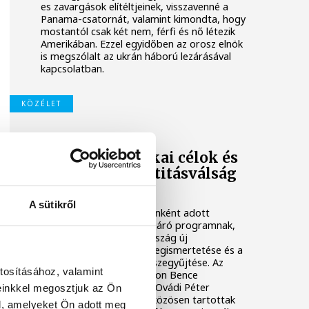
es zavargások elítéltjeinek, visszavenné a
Panama-csatornát, valamint kimondta, hogy
mostantól csak két nem, férfi és nő létezik
Amerikában. Ezzel egyidőben az orosz elnök
is megszólalt az ukrán háború lezárásával
kapcsolatban.
KÖZÉLET
Tuzson Bence:
gazdaságpolitikai célok és
a baloldali identitásválság
kérdései
A sütikről
Veszprém kiemelt helyszínként adott
otthont annak az országjáró programnak,
amelynek célja Magyarország új
gazdaságpolitikájának megismertetése és a
lakossági vélemények összegyűjtése. Az
tosításához, valamint
esemény keretében Tuzson Bence
igazságügyi miniszter és Ovádi Péter
einkkel megosztjuk az Ön
országgyűlési képviselő közösen tartottak
l, amelyeket Ön adott meg