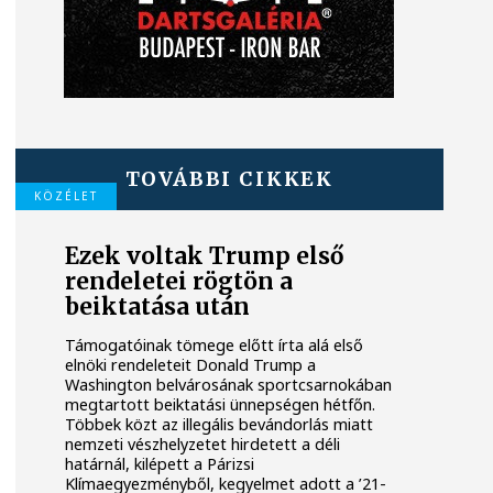
TOVÁBBI CIKKEK
KÖZÉLET
Ezek voltak Trump első
rendeletei rögtön a
beiktatása után
Támogatóinak tömege előtt írta alá első
elnöki rendeleteit Donald Trump a
Washington belvárosának sportcsarnokában
megtartott beiktatási ünnepségen hétfőn.
Többek közt az illegális bevándorlás miatt
nemzeti vészhelyzetet hirdetett a déli
határnál, kilépett a Párizsi
Klímaegyezményből, kegyelmet adott a ’21-