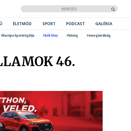
Ű
ÉLETMÓD
SPORT
PODCAST
GALÉRIA
#Európa Sportrégiója
#kék fény
#hőség
#energiaválság
LLAMOK 46.