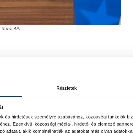
 (fotó: AP)
 egység fontosságát hangsúlyozta
lmingtonban mondott beszédében,
lte meg.
Részletek
ttségvállalásokkal, hogy gátat vessek
udósokból és szakértőkből álló
ál
mak és hirdetések személyre szabásához, közösségi funkciók biz
de nem demokrata párti elnök lesz,
hez. Ezenkívül közösségi média-, hirdető- és elemező partner
amerikai szavazott rá, többen, mint
zó adatait, akik kombinálhatják az adatokat más olyan adatokka