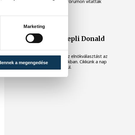
sajtótájékoztatót, majd fórumon vitatták
meg a témát.
KÖZÉLET
Marketing
Győzelmét ünnepli Donald
Trump
November 5-én tartják az elnökválasztást az
Amerikai Egyesült Államokban. Cikkünk a nap
dennek a megengedése
során rendszeresen frissül.