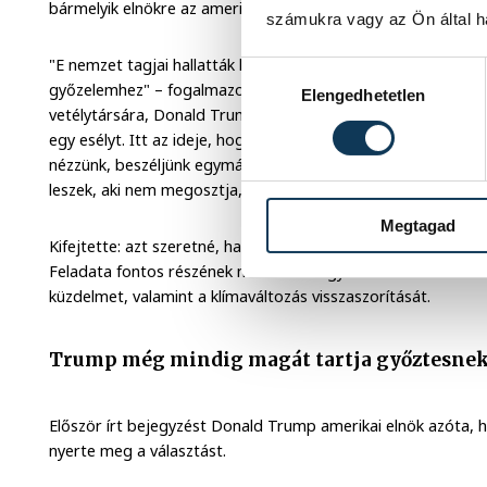
bármelyik elnökre az amerikai történelem során.
számukra vagy az Ön által ha
"E nemzet tagjai hallatták hangjukat. Egyértelmű győzelem
Hozzájárulás kiválasztása
győzelemhez" – fogalmazott. Hozzátette, hogy megérti azok
Elengedhetetlen
vetélytársára, Donald Trump jelenlegi elnökre voksoltak, d
egy esélyt. Itt az ideje, hogy félretegyük az éles retorikát,
nézzünk, beszéljünk egymással. Eljött az idő, hogy begyógyí
leszek, aki nem megosztja, hanem összefogja az embereket"
Megtagad
Kifejtette: azt szeretné, ha kormányzata összetétele tükröz
Feladata fontos részének nevezte az Egyesült Államokban me
küzdelmet, valamint a klímaváltozás visszaszorítását.
Trump még mindig magát tartja győztesne
Először írt bejegyzést Donald Trump amerikai elnök azóta, h
nyerte meg a választást.