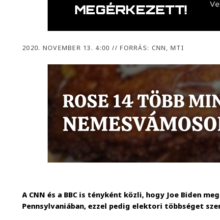
2020. NOVEMBER 13. 4:00
//
FORRÁS: CNN, MTI
A CNN és a BBC is tényként közli, hogy Joe Biden me
Pennsylvaniában, ezzel pedig elektori többséget sze