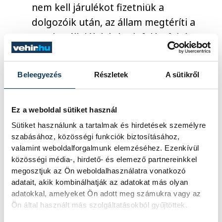
nem kell járulékot fizetniük a
dolgozóik után, az állam megtéríti a
munkavállalók bérének felét, feltéve,
ha a munkavállalókat nem bocsátják el
és megkapják a fizetésüket.
Beleegyezés
Részletek
A sütikről
Ez a weboldal sütiket használ
A fenti intézkedéseket 30 napra, kedd
Sütiket használunk a tartalmak és hirdetések személyre
éjféltől vezetik be, ehhez még szükséges a
szabásához, közösségi funkciók biztosításához,
parlament jóváhagyása is.
valamint weboldalforgalmunk elemzéséhez. Ezenkívül
közösségi média-, hirdető- és elemező partnereinkkel
megosztjuk az Ön weboldalhasználatra vonatkozó
adatait, akik kombinálhatják az adatokat más olyan
adatokkal, amelyeket Ön adott meg számukra vagy az
Ön által használt más szolgáltatásokból gyűjtöttek.
közélet
koronavírus
kormány