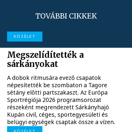
TOVÁBBI CIKKEK
KÖZÉLET
Megszelídítették a
sárkányokat
A dobok ritmusára evező csapatok
népesítették be szombaton a Tagore
sétány előtti partszakaszt. Az Európa
Sportrégiója 2026 programsorozat
részeként megrendezett Sárkányhajó
Kupán civil, céges, sportegyesületi és
belügyi egységek csaptak össze a vízen.
KÖZÉLET