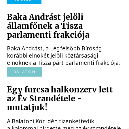
Baka Andrást jelöli
államfőnek a Tisza
parlamenti frakciója
Baka Andrást, a Legfelsőbb Bíróság
korábbi elnökét jelöli köztársasági
elnöknek a Tisza párt parlamenti frakciója.
BALATON
Egy furcsa halkonzerv lett
az Év Strandétele -
mutatjuk!
A Balatoni Kör idén tizenkettedik
alkalommal hirdette meg az év strandétele