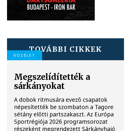
TOVÁBBI CIKKEK
KÖZÉLET
Megszelídítették a
sárkányokat
A dobok ritmusára evező csapatok
népesítették be szombaton a Tagore
sétány előtti partszakaszt. Az Európa
Sportrégiója 2026 programsorozat
részeként megrendezett Sárkányhajó