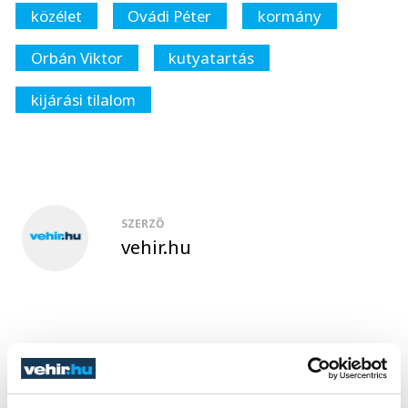
közélet
Ovádi Péter
kormány
Orbán Viktor
kutyatartás
kijárási tilalom
SZERZŐ
vehir.hu