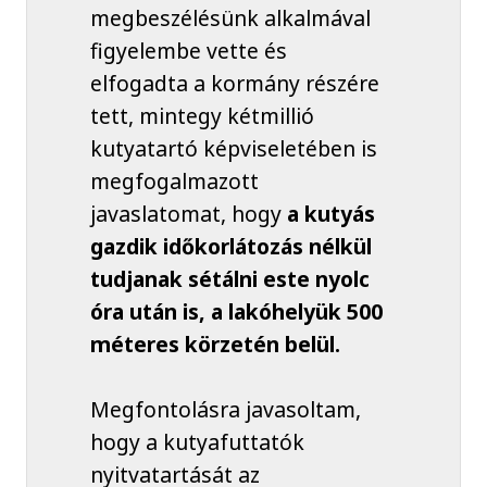
megbeszélésünk alkalmával
figyelembe vette és
elfogadta a kormány részére
tett, mintegy kétmillió
kutyatartó képviseletében is
megfogalmazott
javaslatomat, hogy
a kutyás
gazdik időkorlátozás nélkül
tudjanak sétálni este nyolc
óra után is, a lakóhelyük 500
méteres körzetén belül.
Megfontolásra javasoltam,
hogy a kutyafuttatók
nyitvatartását az