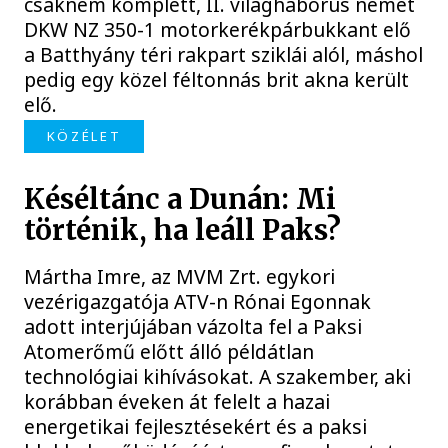
csaknem komplett, II. világháborús német
DKW NZ 350-1 motorkerékpárbukkant elő
a Batthyány téri rakpart sziklái alól, máshol
pedig egy közel féltonnás brit akna került
elő.
KÖZÉLET
Késéltánc a Dunán: Mi
történik, ha leáll Paks?
Mártha Imre, az MVM Zrt. egykori
vezérigazgatója ATV-n Rónai Egonnak
adott interjújában vázolta fel a Paksi
Atomerőmű előtt álló példátlan
technológiai kihívásokat. A szakember, aki
korábban éveken át felelt a hazai
energetikai fejlesztésekért és a paksi