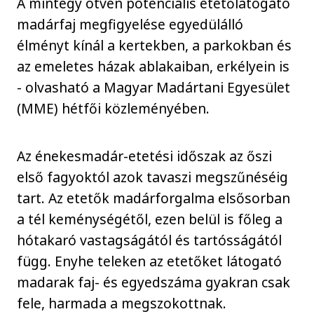
A mintegy ötven potenciális etetőlátogató
madárfaj megfigyelése egyedülálló
élményt kínál a kertekben, a parkokban és
az emeletes házak ablakaiban, erkélyein is
- olvasható a Magyar Madártani Egyesület
(MME) hétfői közleményében.
Az énekesmadár-etetési időszak az őszi
első fagyoktól azok tavaszi megszűnéséig
tart. Az etetők madárforgalma elsősorban
a tél keménységétől, ezen belül is főleg a
hótakaró vastagságától és tartósságától
függ. Enyhe teleken az etetőket látogató
madarak faj- és egyedszáma gyakran csak
fele, harmada a megszokottnak.