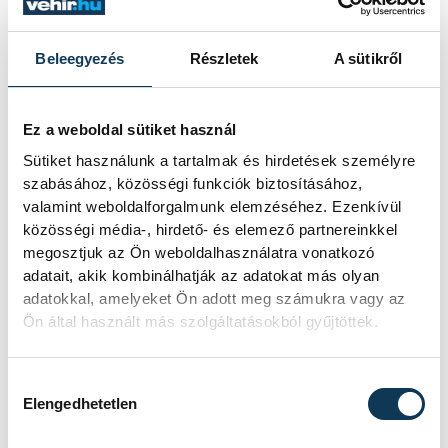
környezetvédelem
állat
madár
Beleegyezés
Részletek
A sütikről
Ez a weboldal sütiket használ
SZERZŐ
Sütiket használunk a tartalmak és hirdetések személyre
vehir.hu
szabásához, közösségi funkciók biztosításához,
valamint weboldalforgalmunk elemzéséhez. Ezenkívül
közösségi média-, hirdető- és elemező partnereinkkel
megosztjuk az Ön weboldalhasználatra vonatkozó
adatait, akik kombinálhatják az adatokat más olyan
adatokkal, amelyeket Ön adott meg számukra vagy az
Ön által használt más szolgáltatásokból gyűjtöttek.
Hozzájárulás kiválasztása
Elengedhetetlen