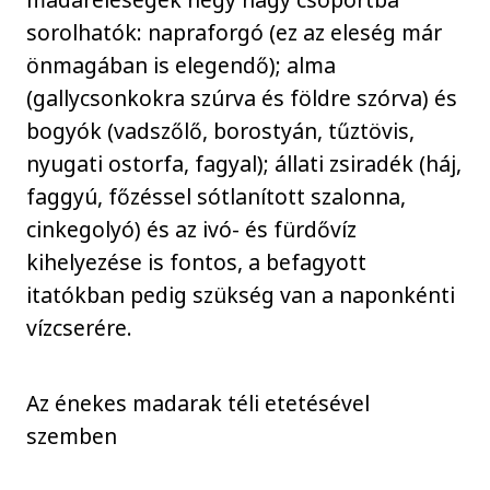
sorolhatók: napraforgó (ez az eleség már
önmagában is elegendő); alma
(gallycsonkokra szúrva és földre szórva) és
bogyók (vadszőlő, borostyán, tűztövis,
nyugati ostorfa, fagyal); állati zsiradék (háj,
faggyú, főzéssel sótlanított szalonna,
cinkegolyó) és az ivó- és fürdővíz
kihelyezése is fontos, a befagyott
itatókban pedig szükség van a naponkénti
vízcserére.
Az énekes madarak téli etetésével
szemben