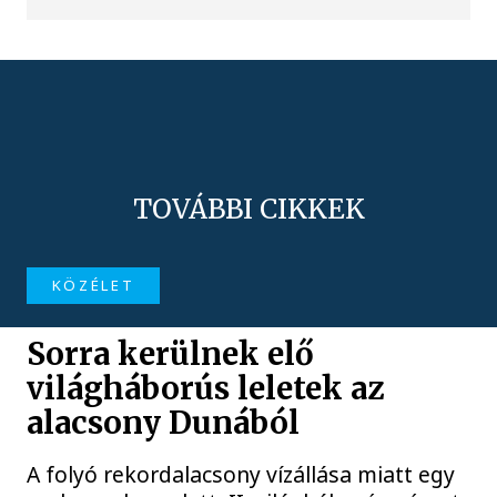
TOVÁBBI CIKKEK
KÖZÉLET
Sorra kerülnek elő
világháborús leletek az
alacsony Dunából
A folyó rekordalacsony vízállása miatt egy