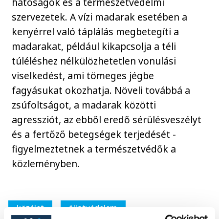
hatóságok és a természetvédelmi
szervezetek. A vízi madarak esetében a
kenyérrel való táplálás megbetegíti a
madarakat, például kikapcsolja a téli
túléléshez nélkülözhetetlen vonulási
viselkedést, ami tömeges jégbe
fagyásukat okozhatja. Növeli továbbá a
zsúfoltságot, a madarak közötti
agressziót, az ebből eredő sérülésveszélyt
és a fertőző betegségek terjedését -
figyelmeztetnek a természetvédők a
közleményben.
közélet
állatvédelem