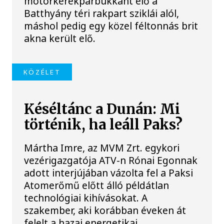
motorkerékpárbukkant elő a
Batthyány téri rakpart sziklái alól,
máshol pedig egy közel féltonnás brit
akna került elő.
KÖZÉLET
Késéltánc a Dunán: Mi
történik, ha leáll Paks?
Mártha Imre, az MVM Zrt. egykori
vezérigazgatója ATV-n Rónai Egonnak
adott interjújában vázolta fel a Paksi
Atomerőmű előtt álló példátlan
technológiai kihívásokat. A
szakember, aki korábban éveken át
felelt a hazai energetikai