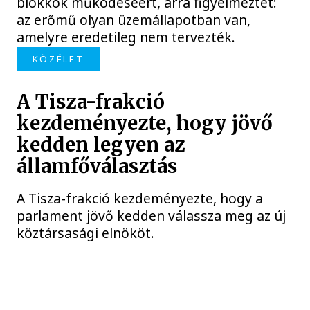
blokkok működéséért, arra figyelmeztet:
az erőmű olyan üzemállapotban van,
amelyre eredetileg nem tervezték.
KÖZÉLET
A Tisza-frakció
kezdeményezte, hogy jövő
kedden legyen az
államfőválasztás
A Tisza-frakció kezdeményezte, hogy a
parlament jövő kedden válassza meg az új
köztársasági elnököt.