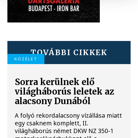
TOVÁBBI CIKKEK
KÖZÉLET
Sorra kerülnek elő
világháborús leletek az
alacsony Dunából
A folyó rekordalacsony vízállása miatt
egy csaknem komplett, II.
világháborús német DKW NZ 350-1