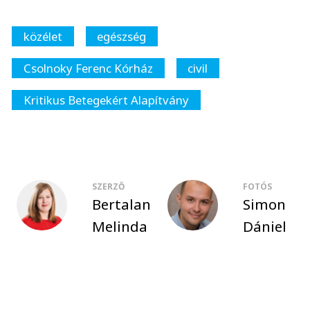
közélet
egészség
Csolnoky Ferenc Kórház
civil
Kritikus Betegekért Alapítvány
SZERZŐ
FOTÓS
Bertalan
Simon
Melinda
Dániel