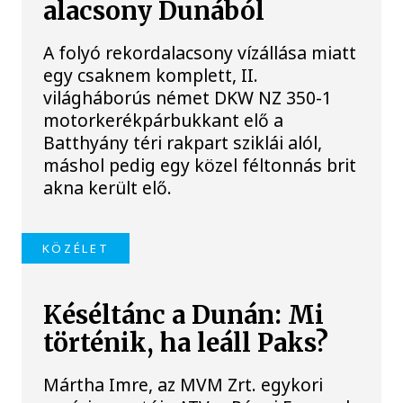
alacsony Dunából
A folyó rekordalacsony vízállása miatt
egy csaknem komplett, II.
világháborús német DKW NZ 350-1
motorkerékpárbukkant elő a
Batthyány téri rakpart sziklái alól,
máshol pedig egy közel féltonnás brit
akna került elő.
KÖZÉLET
Késéltánc a Dunán: Mi
történik, ha leáll Paks?
Mártha Imre, az MVM Zrt. egykori