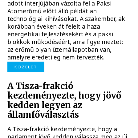
adott interjújában vázolta fel a Paksi
Atomerőmű előtt álló példátlan
technológiai kihívásokat. A szakember, aki
korábban éveken át felelt a hazai
energetikai fejlesztésekért és a paksi
blokkok működéséért, arra figyelmeztet:
az erőmű olyan üzemállapotban van,
amelyre eredetileg nem tervezték.
KÖZÉLET
A Tisza-frakció
kezdeményezte, hogy jövő
kedden legyen az
államfőválasztás
A Tisza-frakció kezdeményezte, hogy a
parlament jövő kedden válassza meg az új