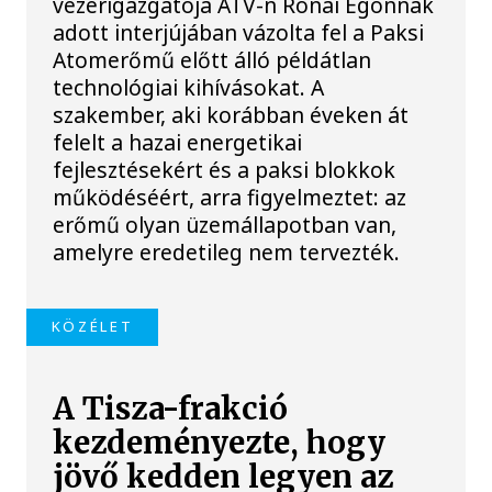
vezérigazgatója ATV-n Rónai Egonnak
adott interjújában vázolta fel a Paksi
Atomerőmű előtt álló példátlan
technológiai kihívásokat. A
szakember, aki korábban éveken át
felelt a hazai energetikai
fejlesztésekért és a paksi blokkok
működéséért, arra figyelmeztet: az
erőmű olyan üzemállapotban van,
amelyre eredetileg nem tervezték.
KÖZÉLET
A Tisza-frakció
kezdeményezte, hogy
jövő kedden legyen az