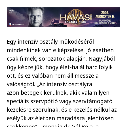
Egy intenzív osztály működéséről
mindenkinek van elképzelése, jó esetben
csak filmek, sorozatok alapján. Nagyjából
úgy képzeljük, hogy élet-halál harc folyik
ott, és ez valóban nem áll messze a
valóságtól. „Az intenzív osztályra
azon betegek kerülnek, akik valamilyen
speciális szervpótló vagy szervtámogató
kezelésre szorulnak, és e kezelés nélkül az
esélyük az életben maradásra jelentősen
csökkenne” – mondja dr. Gál Béla, a