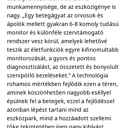
munkamennyisége, de az eszközigénye is
nagy. „Egy betegágyat az orvosok és
ápolók mellett gyakran 6-8 komoly tudású
monitor és különféle szervtámogató
rendszer vesz körül, amelyek lehetővé
teszik az életfunkciók egyre kifinomultabb
monitorozását, a gyors és pontos
diagnosztizálást, az összetett és bonyolult
szervpótló kezeléseket.” A technológia
rohamos mértékben fejlődik ezen a téren,
aminek köszönhetően nagyobb eséllyel
épülnek fel a betegek, ezzel a fejlődéssel
azonban lépést tartani mind az
eszközpark, mind a hozzáadott szellemi
tőke tekintetében igen nagy kihívást