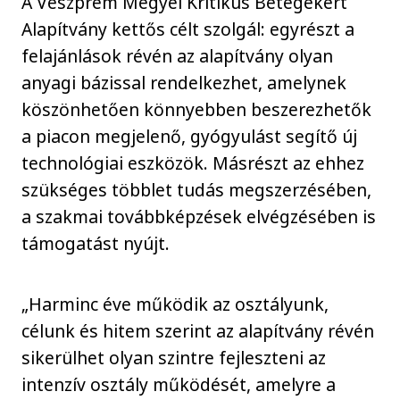
A Veszprém Megyei Kritikus Betegekért
Alapítvány kettős célt szolgál: egyrészt a
felajánlások révén az alapítvány olyan
anyagi bázissal rendelkezhet, amelynek
köszönhetően könnyebben beszerezhetők
a piacon megjelenő, gyógyulást segítő új
technológiai eszközök. Másrészt az ehhez
szükséges többlet tudás megszerzésében,
a szakmai továbbképzések elvégzésében is
támogatást nyújt.
„Harminc éve működik az osztályunk,
célunk és hitem szerint az alapítvány révén
sikerülhet olyan szintre fejleszteni az
intenzív osztály működését, amelyre a