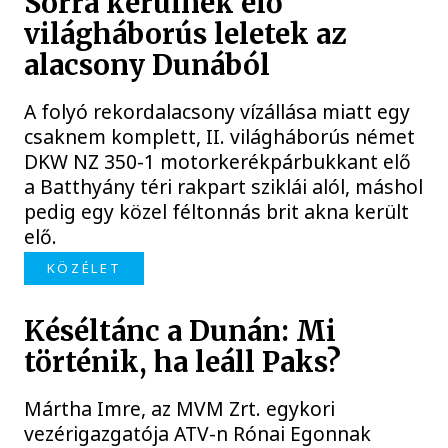
Sorra kerülnek elő
világháborús leletek az
alacsony Dunából
A folyó rekordalacsony vízállása miatt egy
csaknem komplett, II. világháborús német
DKW NZ 350-1 motorkerékpárbukkant elő
a Batthyány téri rakpart sziklái alól, máshol
pedig egy közel féltonnás brit akna került
elő.
KÖZÉLET
Késéltánc a Dunán: Mi
történik, ha leáll Paks?
Mártha Imre, az MVM Zrt. egykori
vezérigazgatója ATV-n Rónai Egonnak