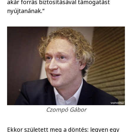
akár forrás biztosításával támogatást
nyújtanának.”
Czompó Gábor
Ekkor született meg a döntés: legyen egy