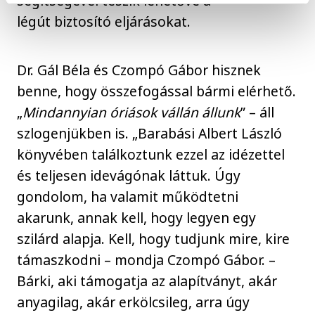
segítségével teszik lehetővé a
légút biztosító eljárásokat.
Dr. Gál Béla és Czompó Gábor hisznek
benne, hogy összefogással bármi elérhető.
„
Mindannyian óriások vállán állunk
” – áll
szlogenjükben is. „Barabási Albert László
könyvében találkoztunk ezzel az idézettel
és teljesen idevágónak láttuk. Úgy
gondolom, ha valamit működtetni
akarunk, annak kell, hogy legyen egy
szilárd alapja. Kell, hogy tudjunk mire, kire
támaszkodni – mondja Czompó Gábor. –
Bárki, aki támogatja az alapítványt, akár
anyagilag, akár erkölcsileg, arra úgy