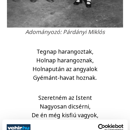
Adományozó: Párdányi Miklós
Tegnap harangoztak,
Holnap harangoznak,
Holnapután az angyalok
Gyémánt-havat hoznak.
Szeretném az Istent
Nagyosan dicsérni,
De én még kisfiú vagyok,
Csak most kezdek élni.