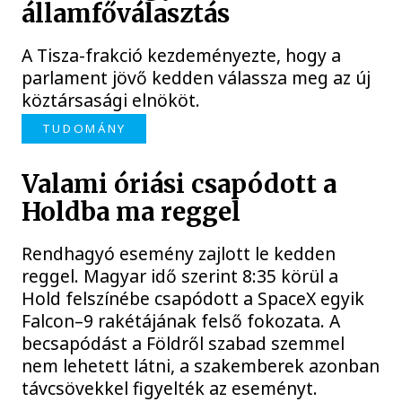
államfőválasztás
A Tisza-frakció kezdeményezte, hogy a
parlament jövő kedden válassza meg az új
köztársasági elnököt.
TUDOMÁNY
Valami óriási csapódott a
Holdba ma reggel
Rendhagyó esemény zajlott le kedden
reggel. Magyar idő szerint 8:35 körül a
Hold felszínébe csapódott a SpaceX egyik
Falcon–9 rakétájának felső fokozata. A
becsapódást a Földről szabad szemmel
nem lehetett látni, a szakemberek azonban
távcsövekkel figyelték az eseményt.