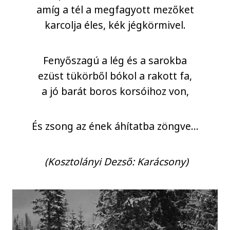
amíg a tél a megfagyott mezőket
karcolja éles, kék jégkörmivel.
Fenyőszagú a lég és a sarokba
ezüst tükörből bókol a rakott fa,
a jó barát boros korsóihoz von,
És zsong az ének áhítatba zöngve…
(Kosztolányi Dezső: Karácsony)