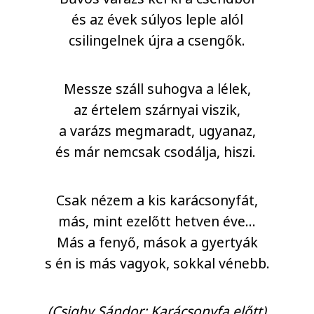
és az évek súlyos leple alól
csilingelnek újra a csengők.
Messze száll suhogva a lélek,
az értelem szárnyai viszik,
a varázs megmaradt, ugyanaz,
és már nemcsak csodálja, hiszi.
Csak nézem a kis karácsonyfát,
más, mint ezelőtt hetven éve…
Más a fenyő, mások a gyertyák
s én is más vagyok, sokkal vénebb.
(Csighy Sándor: Karácsonyfa előtt)