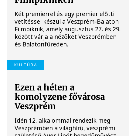
Két premierrel és egy premier előtti
vetítéssel készül a Veszprém-Balaton
Filmpiknik, amely augusztus 27. és 29.
között várja a nézőket Veszprémben
és Balatonfüreden.
KULTÚRA
Ezen a héten a
komolyzene fővárosa
Veszprém
Idén 12. alkalommal rendezik meg
Veszprémben a világhírű, veszprémi
születésű Auer Lipót hegedűművész