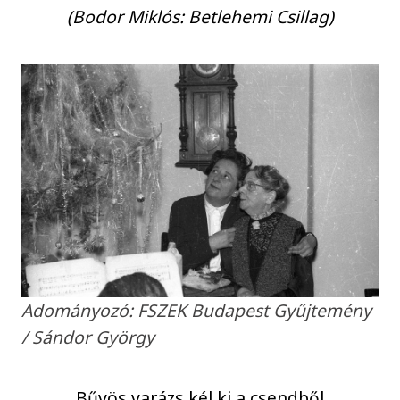
(Bodor Miklós: Betlehemi Csillag)
Adományozó: FSZEK Budapest Gyűjtemény
/ Sándor György
Bűvös varázs kél ki a csendből