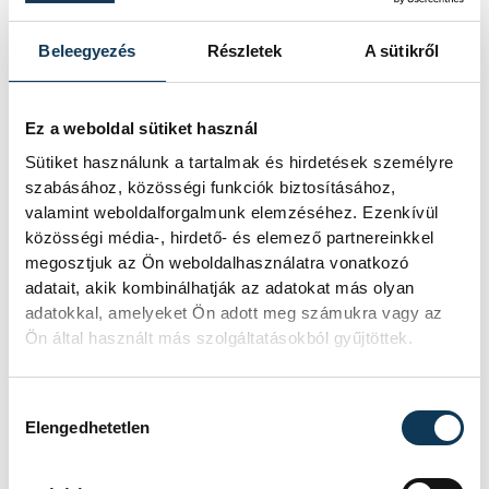
(Ady Endre: Kis, karácsonyi ének)
Beleegyezés
Részletek
A sütikről
Ez a weboldal sütiket használ
Sütiket használunk a tartalmak és hirdetések személyre
szabásához, közösségi funkciók biztosításához,
valamint weboldalforgalmunk elemzéséhez. Ezenkívül
közösségi média-, hirdető- és elemező partnereinkkel
megosztjuk az Ön weboldalhasználatra vonatkozó
adatait, akik kombinálhatják az adatokat más olyan
adatokkal, amelyeket Ön adott meg számukra vagy az
Ön által használt más szolgáltatásokból gyűjtöttek.
Adományozó: Horváth Lajos
Hozzájárulás kiválasztása
Elengedhetetlen
Kérünk Jézus angyalkája,