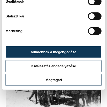
Beállítások
Ahol sok a koldus, árva,
Hol jóságod legtöbb várja,
Statisztikai
Ott pihenj meg legtovábbra.
Marketing
(Móra László: Karácsonyi csengő)
Mindennek a megengedése
Kiválasztás engedélyezése
Megtagad